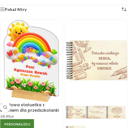
Pokaż filtry
Akrylowa statuetka z
imieniem dla przedszkolanki
na koniec przedszkola
59.99
zł
PERSONALIZUJ