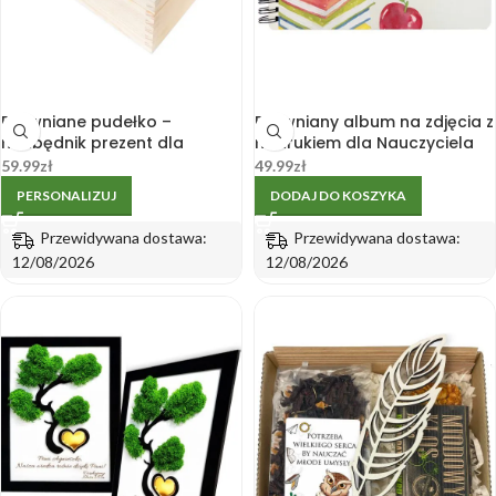
Drewniane pudełko –
Drewniany album na zdjęcia z
niezbędnik prezent dla
nadrukiem dla Nauczyciela
Nauczyciela
A5
59.99
zł
49.99
zł
PERSONALIZUJ
DODAJ DO KOSZYKA
Przewidywana dostawa:
Przewidywana dostawa:
12/08/2026
12/08/2026