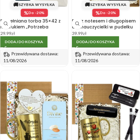
🚚
🚚
SZYBKA WYSYŁKA
SZYBKA WYSYŁKA
%
%
Do -20%
Do -20%
Bawełniana torba 35×42 z
Box z notesem i długopisem
nadrukiem „Potrzeba
dla nauczycielki w pudełku
wielkiego serca” dla
prezentowym
29.99
zł
39.99
zł
nauczyciela
DODAJ DO KOSZYKA
DODAJ DO KOSZYKA
Przewidywana dostawa:
Przewidywana dostawa:
11/08/2026
11/08/2026