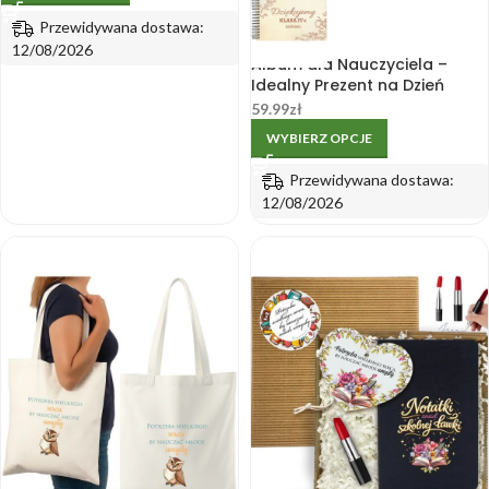
Przewidywana dostawa:
12/08/2026
Album dla Nauczyciela –
Idealny Prezent na Dzień
Nauczyciela
59.99
zł
WYBIERZ OPCJE
Przewidywana dostawa:
12/08/2026