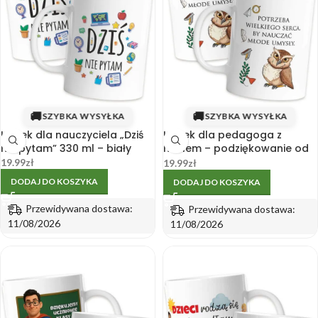
🚚
🚚
SZYBKA WYSYŁKA
SZYBKA WYSYŁKA
Kubek dla nauczyciela „Dziś
Kubek dla pedagoga z
nie pytam” 330 ml – biały
hasłem – podziękowanie od
klasy – upominek szkolny
19.99
zł
19.99
zł
DODAJ DO KOSZYKA
DODAJ DO KOSZYKA
Przewidywana dostawa:
Przewidywana dostawa:
11/08/2026
11/08/2026