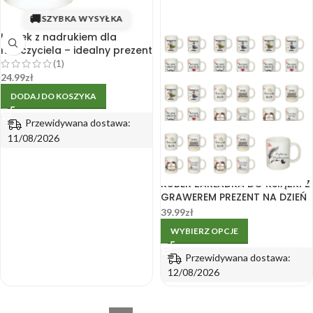
🚚
SZYBKA WYSYŁKA
Kubek z nadrukiem dla
nauczyciela – idealny prezent
(1)
24.99
zł
DODAJ DO KOSZYKA
Przewidywana dostawa:
11/08/2026
KUBEK ZAKŁADKA DO KSIĄŻKI Z
GRAWEREM PREZENT NA DZIEŃ
NAUCZYCIELA
39.99
zł
WYBIERZ OPCJE
Przewidywana dostawa:
12/08/2026