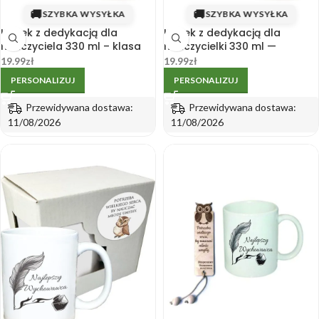
🚚
🚚
SZYBKA WYSYŁKA
SZYBKA WYSYŁKA
Kubek z dedykacją dla
Kubek z dedykacją dla
nauczyciela 330 ml – klasa
nauczycielki 330 ml —
na nadruku (Personalizacja)
Najlepsza nauczycielka
19.99
zł
19.99
zł
PERSONALIZUJ
PERSONALIZUJ
Przewidywana dostawa:
Przewidywana dostawa:
11/08/2026
11/08/2026