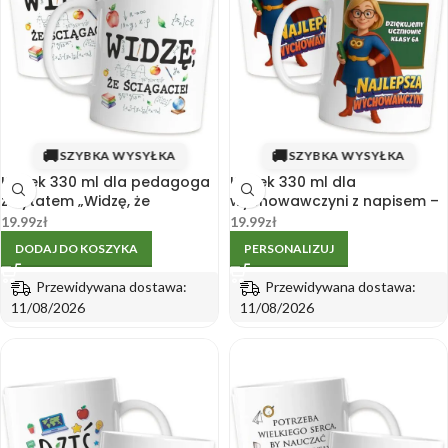
🚚
🚚
SZYBKA WYSYŁKA
SZYBKA WYSYŁKA
Kubek 330 ml dla pedagoga
Kubek 330 ml dla
z cytatem „Widzę, że
wychowawczyni z napisem –
ściągacie!”
personalizacja
19.99
zł
19.99
zł
DODAJ DO KOSZYKA
PERSONALIZUJ
Przewidywana dostawa:
Przewidywana dostawa:
11/08/2026
11/08/2026