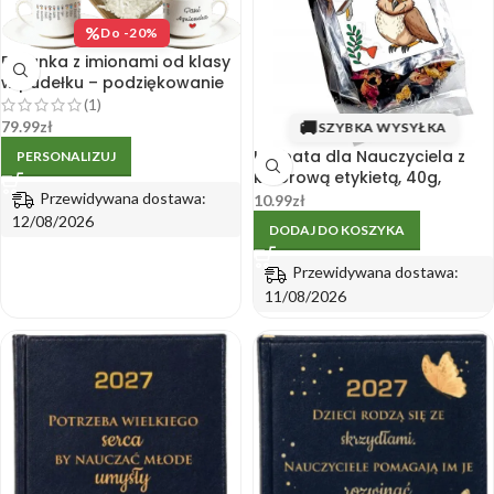
%
Do -20%
Filiżanka z imionami od klasy
w pudełku – podziękowanie
dla wychowawcy
(1)
79.99
zł
🚚
SZYBKA WYSYŁKA
Herbata dla Nauczyciela z
PERSONALIZUJ
kolorową etykietą, 40g,
idealna na prezent Dnia
Przewidywana dostawa:
10.99
zł
Nauczyciela i Zakończenie
12/08/2026
DODAJ DO KOSZYKA
roku szkolnego.
Przewidywana dostawa:
11/08/2026