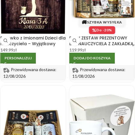
🚚
SZYBKA WYSYŁKA
%
Do -20%
Drzewko z Imionami Dzieci dla
DUŻY ZESTAW PREZENTOWY
Nauczyciela – Wyjątkowy
DLA NAUCZYCIELA Z ZAKŁADKĄ,
Prezent
MIODEM, KONFITURĄ I
149.99
zł
119.99
zł
ORZECHAMI
PERSONALIZUJ
DODAJ DO KOSZYKA
Przewidywana dostawa:
Przewidywana dostawa:
12/08/2026
11/08/2026