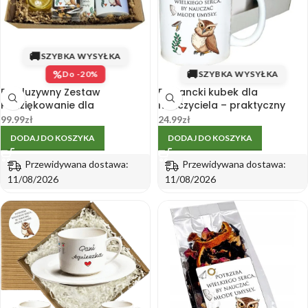
🚚
SZYBKA WYSYŁKA
%
🚚
Do -20%
SZYBKA WYSYŁKA
Ekskluzywny Zestaw
Elegancki kubek dla
Podziękowanie dla
nauczyciela – praktyczny
Nauczyciela – Naturalne
prezent
99.99
zł
24.99
zł
Przetwory
DODAJ DO KOSZYKA
DODAJ DO KOSZYKA
Przewidywana dostawa:
Przewidywana dostawa:
11/08/2026
11/08/2026