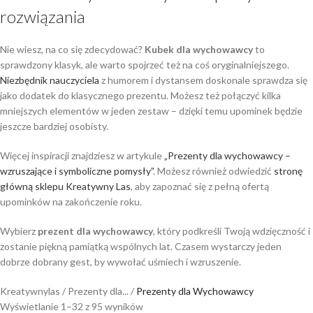
rozwiązania
Nie wiesz, na co się zdecydować?
Kubek dla wychowawcy
to
sprawdzony klasyk, ale warto spojrzeć też na coś oryginalniejszego.
Niezbędnik nauczyciela
z humorem i dystansem doskonale sprawdza się
jako dodatek do klasycznego prezentu. Możesz też połączyć kilka
mniejszych elementów w jeden zestaw – dzięki temu upominek będzie
jeszcze bardziej osobisty.
Więcej inspiracji znajdziesz w artykule
„Prezenty dla wychowawcy –
wzruszające i symboliczne pomysły”
. Możesz również odwiedzić
stronę
główną sklepu Kreatywny Las
, aby zapoznać się z pełną ofertą
upominków na zakończenie roku.
Wybierz
prezent dla wychowawcy
, który podkreśli Twoją wdzięczność i
zostanie piękną pamiątką wspólnych lat. Czasem wystarczy jeden
dobrze dobrany gest, by wywołać uśmiech i wzruszenie.
Kreatywnylas
/
Prezenty dla...
/
Prezenty dla Wychowawcy
Wyświetlanie 1–32 z 95 wyników