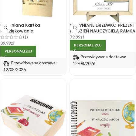
Drewniana Kartka
DREWNIANE DRZEWKO PREZENT
Podziękowanie
NA DZIEŃ NAUCZYCIELA RAMKA
Personalizowana dla
79.99
zł
(1)
Nauczyciela
39.99
zł
PERSONALIZUJ
PERSONALIZUJ
Przewidywana dostawa:
Przewidywana dostawa:
12/08/2026
12/08/2026