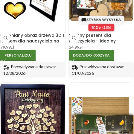
🚚
SZYBKA WYSYŁKA
%
Do -20%
Drewniany obraz drzewo 3D z
Drobny prezent dla
mchem dla nauczyciela na
nauczyciela – idealny
koniec roku
upominek
79.99
zł
34.99
zł
PERSONALIZUJ
DODAJ DO KOSZYKA
Przewidywana dostawa:
Przewidywana dostawa:
12/08/2026
11/08/2026