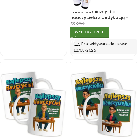
Kubek termiczny dla
nauczyciela z dedykacją –
420 ml, szczelny
59.99
zł
WYBIERZ OPCJE
Przewidywana dostawa:
12/08/2026