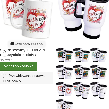
🚚
SZYBKA WYSYŁKA
Kubek szkolny 330 ml dla
nauczyciela – biały z
cytatem, dwustronny nadruk
19.99
zł
330 ml
DODAJ DO KOSZYKA
Przewidywana dostawa:
11/08/2026