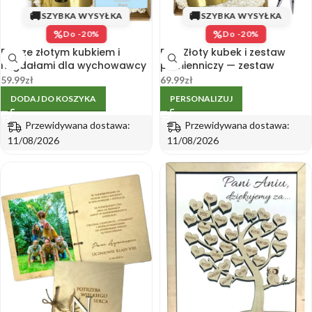
🚚
🚚
SZYBKA WYSYŁKA
SZYBKA WYSYŁKA
%
%
Do -20%
Do -20%
Box ze złotym kubkiem i
Box: Złoty kubek i zestaw
migdałami dla wychowawcy
piśmienniczy — zestaw
w pudełku
prezentowy dla wychowawcy
59.99
zł
69.99
zł
z kubkiem
DODAJ DO KOSZYKA
PERSONALIZUJ
Przewidywana dostawa:
Przewidywana dostawa:
11/08/2026
11/08/2026