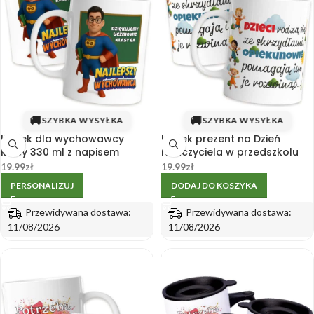
🚚
🚚
SZYBKA WYSYŁKA
SZYBKA WYSYŁKA
Kubek dla wychowawcy
Kubek prezent na Dzień
klasy 330 ml z napisem
Nauczyciela w przedszkolu
„Najlepszy Wychowawca”
330 ml – biały, dwustronny
19.99
zł
19.99
zł
nadruk
PERSONALIZUJ
DODAJ DO KOSZYKA
Przewidywana dostawa:
Przewidywana dostawa:
11/08/2026
11/08/2026