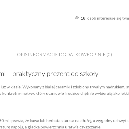
18
osób interesuje się ty
OPIS
INFORMACJE DODATKOWE
OPINIE (0)
ml – praktyczny prezent do szkoły
luz w klasie. Wykonany z białej ceramiki i zdobiony trwałym nadrukiem, s
 konkretny motyw, który uczniowie i rodzice chętnie wybierają jako lekk
0 ml sprawia, że kawa lub herbata starcza na dłużej, a wygodny uchwyt
aturę napoju, a gładka powierzchnia ułatwia czyszczenie.