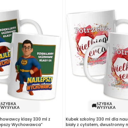
SZYBKA
SZYBKA

🚚
WYSYŁKA
WYSYŁKA
howawcy klasy 330 ml z
Kubek szkolny 330 ml dla nau
lepszy Wychowawca”
biały z cytatem, dwustronny 