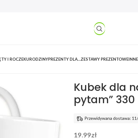
TY I ROCZEK
URODZINY
PREZENTY DLA…
ZESTAWY PREZENTOWE
INNE
Kreatywnylas
/
Produkty
/
Prezent
nauczyciela „Dziś nie pytam” 330 m
Kubek dla na
pytam” 330 
Przewidywana dostawa: 11
19.99
zł