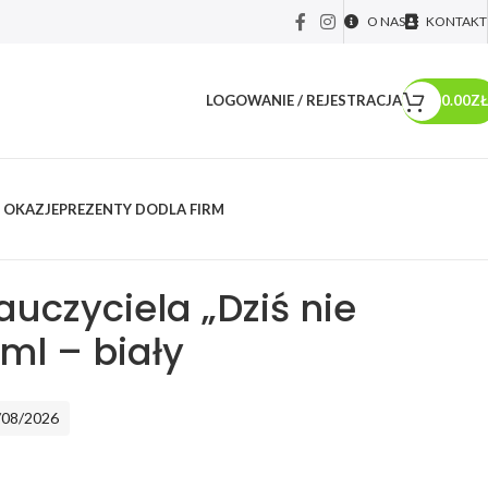
O NAS
KONTAKT
LOGOWANIE / REJESTRACJA
0.00
ZŁ
 OKAZJE
PREZENTY DO
DLA FIRM
y dla...
/
Prezenty dla nauczyciela
/
Kubki dla nauczyciela
/
Kubek dla
l – biały
uczyciela „Dziś nie
ml – biały
/08/2026