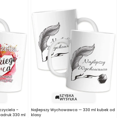
SZYBKA
🚚
WYSYŁKA
czyciela –
Najlepszy Wychowawca — 330 ml kubek od
nadruk 330 ml
klasy