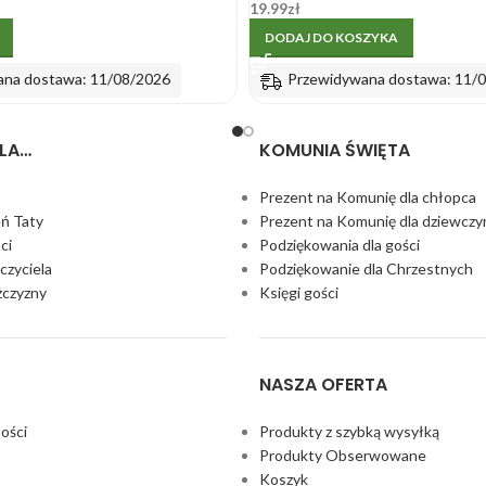
19.99
zł
DODAJ DO KOSZYKA
ana dostawa: 11/08/2026
Przewidywana dostawa: 11/
LA…
KOMUNIA ŚWIĘTA
Prezent na Komunię dla chłopca
eń Taty
Prezent na Komunię dla dziewczy
ci
Podziękowania dla gości
czyciela
Podziękowanie dla Chrzestnych
żczyzny
Księgi gości
NASZA OFERTA
ości
Produkty z szybką wysyłką
Produkty Obserwowane
Koszyk