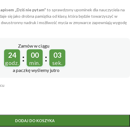
napisem „Dziś nie pytam”
to sprawdzony upominek dla nauczyciela na
daje się jako drobna pamiątka od klasy, która będzie towarzyszyć w
y, dwustronny nadruk i możliwość mycia w zmywarce zapewniają wygodę
Zamów w ciągu
24
00
01
:
:
godz.
min.
sek.
a paczkę wyślemy
jutro
ącu
DODAJ DO KOSZYKA