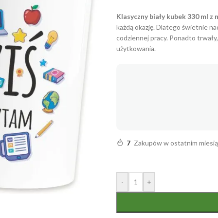
Klasyczny biały kubek 330 ml z 
każdą okazję. Dlatego świetnie na
codziennej pracy. Ponadto trwał
użytkowania.
7
Zakupów w ostatnim miesi
-
+