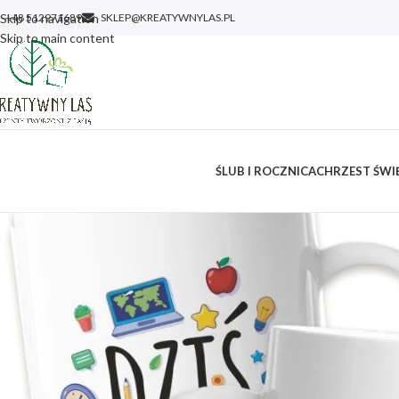
Skip to navigation
+48 512971689
SKLEP@KREATYWNYLAS.PL
Skip to main content
ŚLUB I ROCZNICA
CHRZEST ŚWIĘ