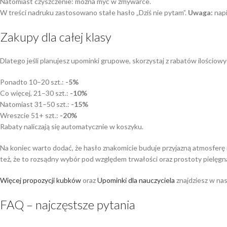
Natomiast czyszczenie: można myć w zmywarce.
W treści nadruku zastosowano stałe hasło „Dziś nie pytam”.
Uwaga:
napi
Zakupy dla całej klasy
Dlatego jeśli planujesz upominki grupowe, skorzystaj z rabatów ilościowy
Ponadto 10–20 szt.:
-5%
Co więcej, 21–30 szt.:
-10%
Natomiast 31–50 szt.:
-15%
Wreszcie 51+ szt.:
-20%
Rabaty naliczają się automatycznie w koszyku.
Na koniec warto dodać, że hasło znakomicie buduje przyjazną atmosferę n
też, że to rozsądny wybór pod względem trwałości oraz prostoty pielęgna
Więcej propozycji kubków
oraz
Upominki dla nauczyciela
znajdziesz w nas
FAQ – najczęstsze pytania