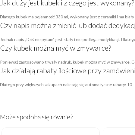
Jak duży jest kubek i z czego jest wykonany?
Dlatego kubek ma pojemność 330 ml, wykonany jest z ceramiki i ma biały 
Czy napis można zmienić lub dodać dedykac
Jednak napis „Dziś nie pytam” jest stały i nie podlega modyfikacji. Dlate
Czy kubek można myć w zmywarce?
Ponieważ zastosowano trwały nadruk, kubek można myć w zmywarce. Co 
Jak działają rabaty ilościowe przy zamówieni
Dlatego przy większych zakupach naliczają się automatyczne rabaty: 10–2
Może spodoba się również…