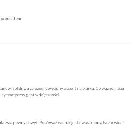
m produktem
tanowi solidny, a zarazem dowcipny akcent na biurku. Co ważne, fraza
i, sympatyczny gest wdzięczności.
 ułatwia pewny chwyt. Ponieważ nadruk jest dwustronny, hasło widać