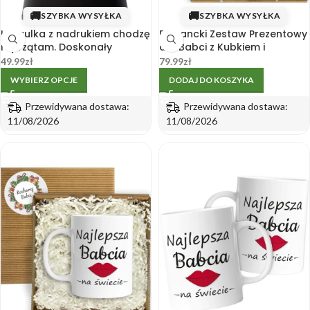
🚚
🚚
SZYBKA WYSYŁKA
SZYBKA WYSYŁKA
Koszulka z nadrukiem chodzę
Elegancki Zestaw Prezentowy
i sprzątam. Doskonały
dla Babci z Kubkiem i
Prezent na Dzień Mamy,
Ręcznikiem
49.99
zł
79.99
zł
Babci, Kobiet, Urodziny
WYBIERZ OPCJE
DODAJ DO KOSZYKA
Przewidywana dostawa:
Przewidywana dostawa:
11/08/2026
11/08/2026