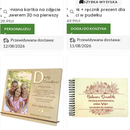
🚚
SZYBKA WYSYŁKA
Drewniana kartka na zdjęcie
Kubek + ręcznik prezent dla
z grawerem 3D na pierwszy
babci w pudełku
Dzień Babci i Dziadka
69.99
zł
39.99
zł
DODAJ DO KOSZYKA
PERSONALIZUJ
Przewidywana dostawa:
Przewidywana dostawa:
11/08/2026
12/08/2026