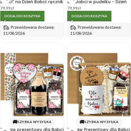
Babci” na Dzień Babci: ręcznik
dla Babci w pudełku – Dzień
i kubek 330 ml
Babci
79.99
zł
79.99
zł
DODAJ DO KOSZYKA
DODAJ DO KOSZYKA
Przewidywana dostawa:
Przewidywana dostawa:
11/08/2026
11/08/2026
🚚
🚚
SZYBKA WYSYŁKA
SZYBKA WYSYŁKA
Zestaw prezentowy dla Babci
Zestaw Prezentowy dla Babci