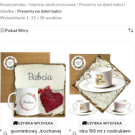
Kreatywnylas
/
Imprezy okolicznościowe
/
Prezenty na dzień babci i
dziadka
/
Prezenty na dzień babci
Wyświetlanie 1–32 z 38 wyników
Pokaż filtry
🚚
🚚
SZYBKA WYSYŁKA
SZYBKA WYSYŁKA
Box upominkowy „Kochanej
Filiżanka 150 ml z nadrukiem