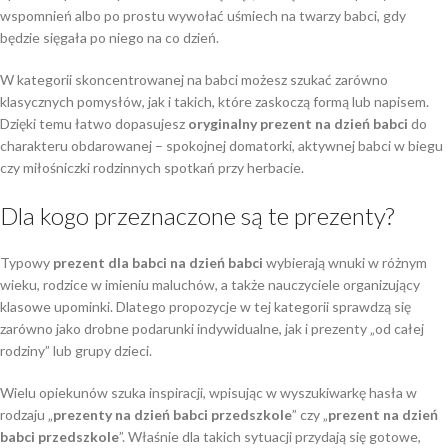
wspomnień albo po prostu wywołać uśmiech na twarzy babci, gdy
będzie sięgała po niego na co dzień.
W kategorii skoncentrowanej na babci możesz szukać zarówno
klasycznych pomysłów, jak i takich, które zaskoczą formą lub napisem.
Dzięki temu łatwo dopasujesz
oryginalny prezent na dzień babci
do
charakteru obdarowanej – spokojnej domatorki, aktywnej babci w biegu
czy miłośniczki rodzinnych spotkań przy herbacie.
Dla kogo przeznaczone są te prezenty?
Typowy
prezent dla babci na dzień babci
wybierają wnuki w różnym
wieku, rodzice w imieniu maluchów, a także nauczyciele organizujący
klasowe upominki. Dlatego propozycje w tej kategorii sprawdzą się
zarówno jako drobne podarunki indywidualne, jak i prezenty „od całej
rodziny” lub grupy dzieci.
Wielu opiekunów szuka inspiracji, wpisując w wyszukiwarkę hasła w
rodzaju „
prezenty na dzień babci przedszkole
” czy „
prezent na dzień
babci przedszkole
”. Właśnie dla takich sytuacji przydają się gotowe,