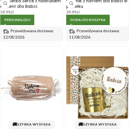
Statuetka Serce z nadrukiem
Ręcznik z haftem dla babci w
Prezent dla Babci.
pudełku
59.99
zł
39.99
zł
PERSONALIZUJ
DODAJ DO KOSZYKA
Przewidywana dostawa:
Przewidywana dostawa:
12/08/2026
11/08/2026
🚚
🚚
SZYBKA WYSYŁKA
SZYBKA WYSYŁKA