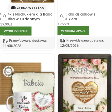
🚚
SZYBKA WYSYŁKA
Kubek z Nadrukiem dla Babci
Kubki dla dziadków z
Dziadka w Ozdobnym
nadrukiem
Pudełku – Prezent Upominek
19.99
zł
39.99
zł
WYBIERZ OPCJE
WYBIERZ OPCJE
Przewidywana dostawa:
Przewidywana dostawa:
12/08/2026
11/08/2026