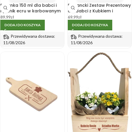
Filiżanka 150 ml dla babci i
Elegancki Zestaw Prezentowy
ręcznik ecru w karbowanym
dla Babci z Kubkiem i
pudełku
Ręcznikiem
89.99
zł
69.99
zł
DODAJ DO KOSZYKA
DODAJ DO KOSZYKA
Przewidywana dostawa:
Przewidywana dostawa:
11/08/2026
11/08/2026