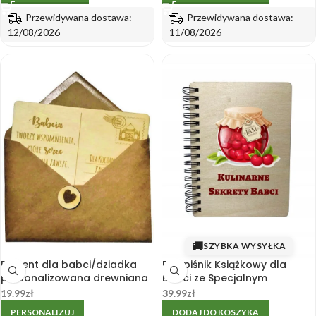
Przewidywana dostawa:
Przewidywana dostawa:
12/08/2026
11/08/2026
🚚
SZYBKA WYSYŁKA
Prezent dla babci/dziadka
Przepiśnik Książkowy dla
personalizowana drewniana
Babci ze Specjalnym
kartka
Nadrukiem UV
19.99
zł
39.99
zł
PERSONALIZUJ
DODAJ DO KOSZYKA