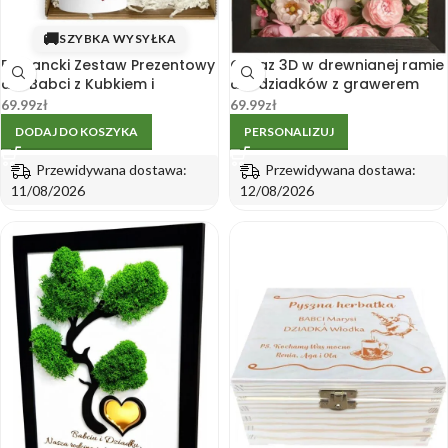
🚚
SZYBKA WYSYŁKA
Elegancki Zestaw Prezentowy
Obraz 3D w drewnianej ramie
dla Babci z Kubkiem i
dla dziadków z grawerem
Ręcznikiem
imion
69.99
zł
69.99
zł
DODAJ DO KOSZYKA
PERSONALIZUJ
Przewidywana dostawa:
Przewidywana dostawa:
11/08/2026
12/08/2026