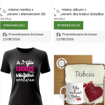
Drewniana ramka z
Drewniany album z
grawerem i elementem 3D
grawerem dla babci dziadka
dla dziadków – Dzień Babci i
na zdjęcia A4
39.99
zł
49.99
zł
Dziadka
PERSONALIZUJ
WYBIERZ OPCJE
Przewidywana dostawa:
Przewidywana dostawa:
12/08/2026
12/08/2026