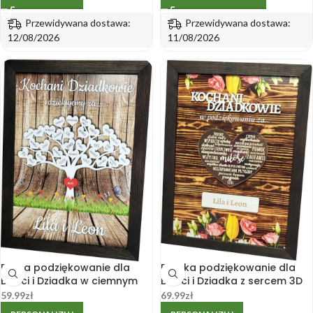
Przewidywana dostawa:
Przewidywana dostawa:
12/08/2026
11/08/2026
Rama podziękowanie dla
Ramka podziękowanie dla
Babci i Dziadka w ciemnym
Babci i Dziadka z sercem 3D
brązie z kolorowym plakatem
w kolorze złotego lustra
59.99
zł
69.99
zł