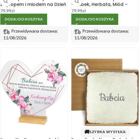
z syropem i miodem na Dzień
– Kubek, Herbata, Miód –
Babci
Upominek
79.99
zł
79.99
zł
DODAJ DO KOSZYKA
DODAJ DO KOSZYKA
Przewidywana dostawa:
Przewidywana dostawa:
11/08/2026
11/08/2026
🚚
SZYBKA WYSYŁKA