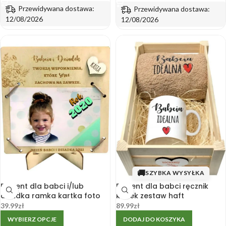
Przewidywana dostawa:
Przewidywana dostawa:
12/08/2026
12/08/2026
🚚
SZYBKA WYSYŁKA
Prezent dla babci i/lub
Prezent dla babci ręcznik
dziadka ramka kartka foto
kubek zestaw haft
39.99
zł
89.99
zł
WYBIERZ OPCJE
DODAJ DO KOSZYKA