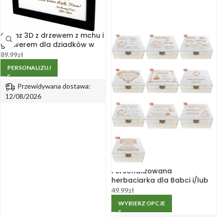
Obraz 3D z drzewem z mchu i
grawerem dla dziadków w
drewnianej ramie 21x30cm
89.99
zł
PERSONALIZUJ
Przewidywana dostawa:
12/08/2026
Personalizowana
herbaciarka dla Babci i/lub
Dziadka
49.99
zł
WYBIERZ OPCJE