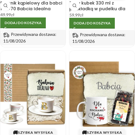
Ręcznik kąpielowy dla babci
Złoty kubek 330 ml z
140×70 Babcia Idealna
podkładką w pudelku dla
babci
49.99
zł
59.99
zł
DODAJ DO KOSZYKA
DODAJ DO KOSZYKA
Przewidywana dostawa:
Przewidywana dostawa:
11/08/2026
11/08/2026
🚚
🚚
SZYBKA WYSYŁKA
SZYBKA WYSYŁKA