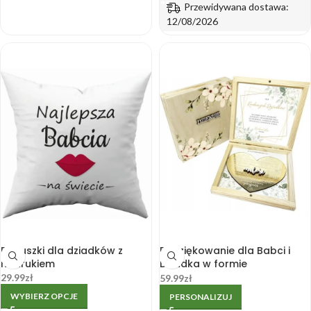
Przewidywana dostawa:
12/08/2026
Poduszki dla dziadków z
Podziękowanie dla Babci i
nadrukiem
Dziadka w formie
drewnianego pudełka ze
29.99
zł
59.99
zł
złotym lustrzanym sercem.
WYBIERZ OPCJE
PERSONALIZUJ