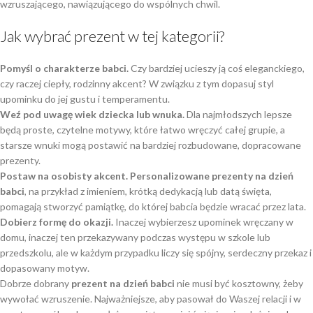
wzruszającego, nawiązującego do wspólnych chwil.
Jak wybrać prezent w tej kategorii?
Pomyśl o charakterze babci.
Czy bardziej ucieszy ją coś eleganckiego,
czy raczej ciepły, rodzinny akcent? W związku z tym dopasuj styl
upominku do jej gustu i temperamentu.
Weź pod uwagę wiek dziecka lub wnuka.
Dla najmłodszych lepsze
będą proste, czytelne motywy, które łatwo wręczyć całej grupie, a
starsze wnuki mogą postawić na bardziej rozbudowane, dopracowane
prezenty.
Postaw na osobisty akcent.
Personalizowane prezenty na dzień
babci
, na przykład z imieniem, krótką dedykacją lub datą święta,
pomagają stworzyć pamiątkę, do której babcia będzie wracać przez lata.
Dobierz formę do okazji.
Inaczej wybierzesz upominek wręczany w
domu, inaczej ten przekazywany podczas występu w szkole lub
przedszkolu, ale w każdym przypadku liczy się spójny, serdeczny przekaz i
dopasowany motyw.
Dobrze dobrany
prezent na dzień babci
nie musi być kosztowny, żeby
wywołać wzruszenie. Najważniejsze, aby pasował do Waszej relacji i w