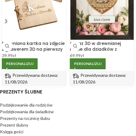
Drewniana kartka na zdjęcie
Obraz 3D w drewnianej
z grawerem 3D na pierwszy
ramie dla dziadków z
Dzień Babci i Dziadka
grawerem imion
39.99
zł
69.99
zł
PERSONALIZUJ
PERSONALIZUJ
Przewidywana dostawa:
Przewidywana dostawa:
11/08/2026
11/08/2026
PREZENTY ŚLUBNE
Podziękowanie dla rodziców
Podziękowania dla świadków
Prezenty na rocznicę ślubu
Prezent ślubny
Księga gości