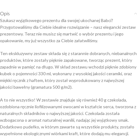
Opis
Szukasz wyjątkowego prezentu dla swojej ukochanej Babci?
Przygotowaliśmy dla Ciebie idealne rozwiązanie – nasz elegancki zestaw
prezentowy. Teraz nie musisz się martwić o wybór prezentu i jego
opakowanie, my już wszystko za Ciebie załatwiliśmy.
Ten ekskluzywny zestaw składa się z starannie dobranych, niebanalnych
produktów, które zostały pięknie zapakowane, tworząc prezent, który
zapadnie w pamięć na długo. W skład zestawu wchodzi pięknie zdobiony
kubek o pojemności 330 ml, wykonany z wysokiej jakości ceramiki, oraz
miękki ręcznik z haftem, który został wyprodukowany z najwyższej
jakości bawełny (gramatura 500 g/m2).
A to nie wszystko! W zestawie znajduje się również 40 g czekolada,
ozdobiona ręcznie liofilizowanymi owocami w kształcie serca, tworzona z
naturalnych składników o najwyższej jakości. Czekolada została
wzbogacona o aromat naturalnej wanilii, nadając jej wyjątkowy smak.
Dodatkowo pudełko, w którym zawarte są wszystkie produkty, zostało
wypełnione ekologicznymi wiórkami kraft, które dodają mu elegancji.