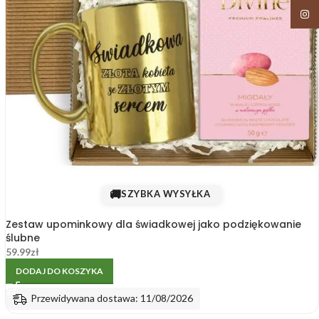
Insta
🚚
SZYBKA WYSYŁKA
Zestaw upominkowy dla świadkowej jako podziękowanie
ślubne
59.99
zł
DODAJ DO KOSZYKA
Przewidywana dostawa: 11/08/2026