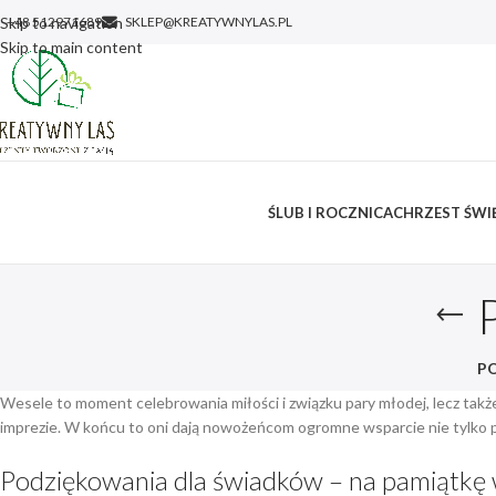
Skip to navigation
+48 512971689
SKLEP@KREATYWNYLAS.PL
Skip to main content
ŚLUB I ROCZNICA
CHRZEST ŚWIĘ
P
Wesele to moment celebrowania miłości i związku pary młodej, lecz tak
imprezie. W końcu to oni dają nowożeńcom ogromne wsparcie nie tylko po
Podziękowania dla świadków – na pamiątkę 