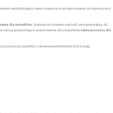
pominek upamiętniający samo wsparcie w przygotowaniu do imprezy, lecz
wania dla świadków
. Stanowi on bowiem wartość sentymentalną, do
 inne rzeczy przywołujące wspomnienia. Bez wątpienia
takie prezenty dla
iesz estetyczne pudełko z drewnianymi kółkami, które mają