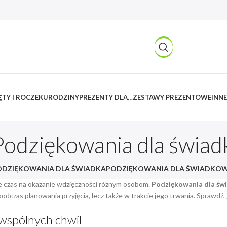
TY I ROCZEK
URODZINY
PREZENTY DLA…
ZESTAWY PREZENTOWE
INNE
Podziękowania dla świa
ODZIĘKOWANIA DLA ŚWIADKA
PODZIĘKOWANIA DLA ŚWIADKOW
że czas na okazanie wdzięczności różnym osobom.
Podziękowania dla świ
dczas planowania przyjęcia, lecz także w trakcie jego trwania. Sprawdź,
wspólnych chwil