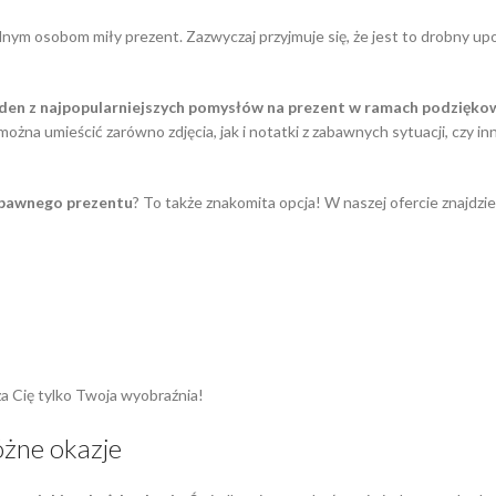
lnym osobom miły prezent. Zazwyczaj przyjmuje się, że jest to drobny u
eden z najpopularniejszych pomysłów na prezent w ramach podzięko
 można umieścić zarówno zdjęcia, jak i notatki z zabawnych sytuacji, czy
abawnego prezentu
? To także znakomita opcja! W naszej ofercie znajdz
 Cię tylko Twoja wyobraźnia!
óżne okazje