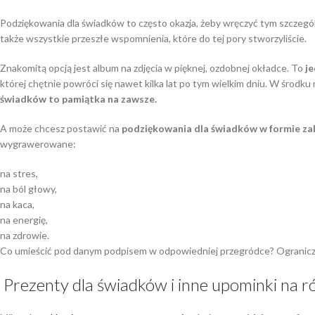
Podziękowania dla świadków to często okazja, żeby wręczyć tym szczegó
także wszystkie przeszłe wspomnienia, które do tej pory stworzyliście.
Znakomitą opcją jest album na zdjęcia w pięknej, ozdobnej okładce. To
j
której chętnie powróci się nawet kilka lat po tym wielkim dniu. W środku
świadków to pamiątka na zawsze.
A może chcesz postawić na
podziękowania dla świadków w formie z
wygrawerowane:
na stres,
na ból głowy,
na kaca,
na energię,
na zdrowie.
Co umieścić pod danym podpisem w odpowiedniej przegródce? Ogranicza
Prezenty dla świadków i inne upominki na r