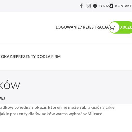
O NAS
KONTAKT
LOGOWANIE / REJESTRACJA
0.00
ZŁ
 OKAZJE
PREZENTY DO
DLA FIRM
dków
EJ
adków to jedna z okazji, której nie może zabraknąć
na takiej
jakie prezenty dla świadków warto wybrać w Milcard.