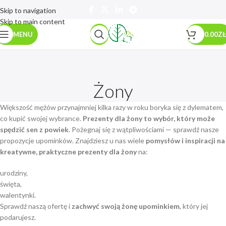
Skip to navigation
Skip to main content
MENU
0.00
ZŁ
Żony
Większość mężów przynajmniej kilka razy w roku boryka się z dylematem,
co kupić swojej wybrance.
Prezenty dla żony to wybór, który może
spędzić sen z powiek
. Pożegnaj się z wątpliwościami — sprawdź nasze
propozycje upominków. Znajdziesz u nas wiele
pomysłów i inspiracji na
kreatywne, praktyczne prezenty dla żony
na:
urodziny,
święta,
walentynki.
Sprawdź naszą ofertę i
zachwyć swoją żonę upominkiem
, który jej
podarujesz.