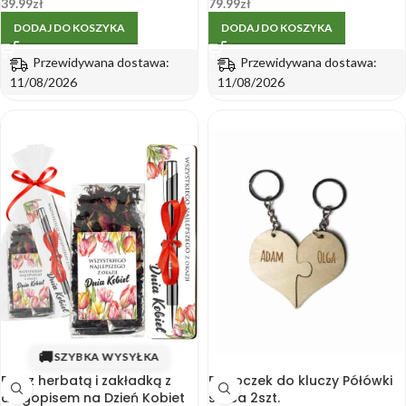
Dzień Kobiet
na Dzień Kobiet
39.99
zł
79.99
zł
DODAJ DO KOSZYKA
DODAJ DO KOSZYKA
Przewidywana dostawa:
Przewidywana dostawa:
11/08/2026
11/08/2026
🚚
SZYBKA WYSYŁKA
Box z herbatą i zakładką z
Breloczek do kluczy Półówki
długopisem na Dzień Kobiet
serca 2szt.