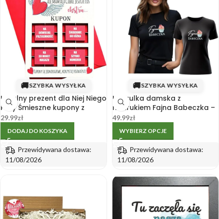
🚚
🚚
SZYBKA WYSYŁKA
SZYBKA WYSYŁKA
Idealny prezent dla Niej Niego
Koszulka damska z
Pary Śmieszne kupony z
nadrukiem Fajna Babeczka –
nadrukiem
idealny prezent na
29.99
zł
49.99
zł
Walentynki
DODAJ DO KOSZYKA
WYBIERZ OPCJE
Przewidywana dostawa:
Przewidywana dostawa:
11/08/2026
11/08/2026