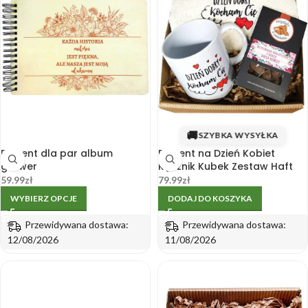
🚚
SZYBKA WYSYŁKA
Prezent dla par album
Prezent na Dzień Kobiet
grawer
Ręcznik Kubek Zestaw Haft
59.99
zł
79.99
zł
WYBIERZ OPCJE
DODAJ DO KOSZYKA
Przewidywana dostawa:
Przewidywana dostawa:
12/08/2026
11/08/2026