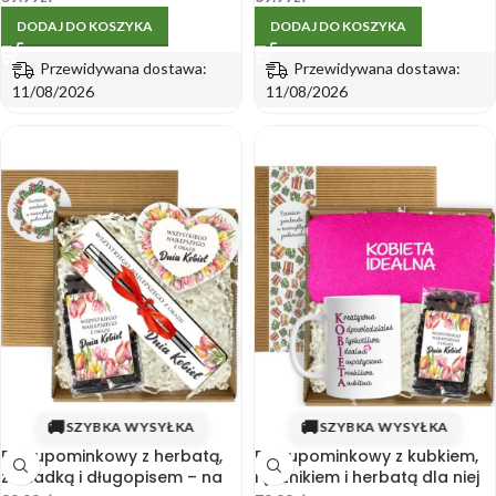
DODAJ DO KOSZYKA
DODAJ DO KOSZYKA
Przewidywana dostawa:
Przewidywana dostawa:
11/08/2026
11/08/2026
🚚
🚚
SZYBKA WYSYŁKA
SZYBKA WYSYŁKA
Box upominkowy z herbatą,
Box upominkowy z kubkiem,
zakładką i długopisem – na
ręcznikiem i herbatą dla niej