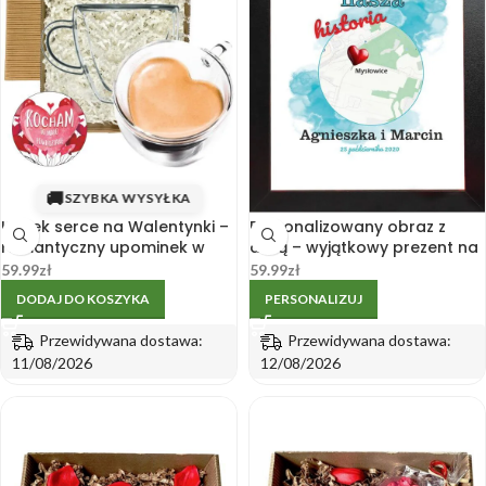
🚚
SZYBKA WYSYŁKA
Kubek serce na Walentynki –
Personalizowany obraz z
romantyczny upominek w
datą – wyjątkowy prezent na
eleganckim opakowaniu
Walentynki
59.99
zł
59.99
zł
DODAJ DO KOSZYKA
PERSONALIZUJ
Przewidywana dostawa:
Przewidywana dostawa:
11/08/2026
12/08/2026