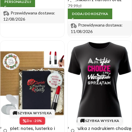
PERSONALIZUJ
kubkiem z nadrukiem.
79.99
zł
Przewidywana dostawa:
DODAJ DO KOSZYKA
12/08/2026
Przewidywana dostawa:
11/08/2026
🚚
SZYBKA WYSYŁKA
%
🚚
Do -20%
SZYBKA WYSYŁKA
Komplet: notes, lusterko i
Koszulka z nadrukiem chodzę