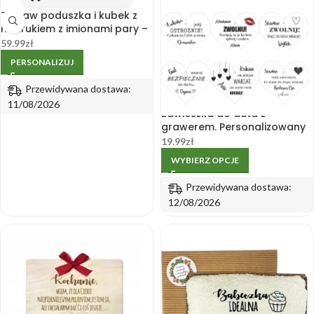
Zestaw poduszka i kubek z
nadrukiem z imionami pary –
Walentynki
59.99
zł
PERSONALIZUJ
Przewidywana dostawa:
11/08/2026
Zawieszka do auta z
grawerem. Personalizowany
prezent dla Chłopaka
19.99
zł
WYBIERZ OPCJE
Przewidywana dostawa:
12/08/2026