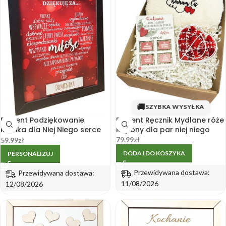
🚚
SZYBKA WYSYŁKA
Prezent Podziękowanie
Prezent Ręcznik Mydlane róże
Ramka dla Niej Niego serce
Kupony dla par niej niego
3D
79.99
zł
59.99
zł
DODAJ DO KOSZYKA
PERSONALIZUJ
Przewidywana dostawa:
Przewidywana dostawa:
11/08/2026
12/08/2026