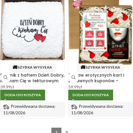
🚚
🚚
SZYBKA WYSYŁKA
SZYBKA WYSYŁKA
Ręcznik z haftem Dzień Dobry,
Zestaw erotycznych kart i
Kocham Cię w tekturowym
zabawnych kuponów –
pudełku.
prezent na Walentynki
39.99
zł
59.99
zł
DODAJ DO KOSZYKA
DODAJ DO KOSZYKA
Przewidywana dostawa:
Przewidywana dostawa:
11/08/2026
11/08/2026
1
2
→