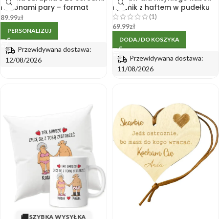
i imionami pary – format
ręcznik z haftem w pudełku
30×40 cm
(1)
89.99
zł
69.99
zł
PERSONALIZUJ
DODAJ DO KOSZYKA
Przewidywana dostawa:
Przewidywana dostawa:
12/08/2026
11/08/2026
🚚
SZYBKA WYSYŁKA