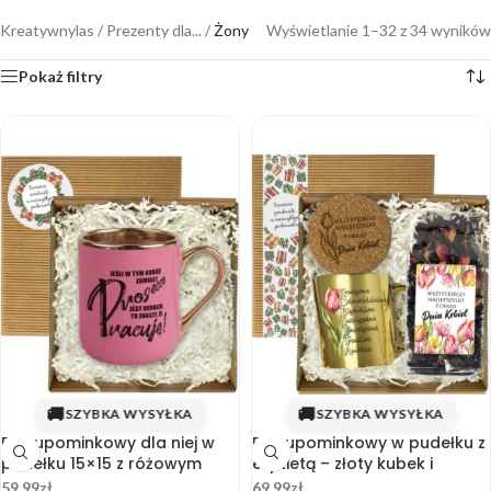
Kreatywnylas
/
Prezenty dla...
/
Żony
Wyświetlanie 1–32 z 34 wyników
Pokaż filtry
🚚
🚚
SZYBKA WYSYŁKA
SZYBKA WYSYŁKA
Box upominkowy dla niej w
Box upominkowy w pudełku z
pudełku 15×15 z różowym
etykietą – złoty kubek i
kubkiem i etykietą
herbata na Dzień Kobiet
59.99
zł
69.99
zł