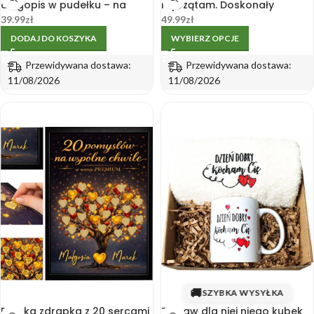
długopis w pudełku – na
i sprzątam. Doskonały
Dzień Kobiet
Prezent na Dzień Mamy,
39.99
zł
49.99
zł
Babci, Kobiet, Urodziny
DODAJ DO KOSZYKA
WYBIERZ OPCJE
Przewidywana dostawa:
Przewidywana dostawa:
11/08/2026
11/08/2026
🚚
SZYBKA WYSYŁKA
Ramka zdrapka z 20 sercami
Zestaw dla niej niego kubek