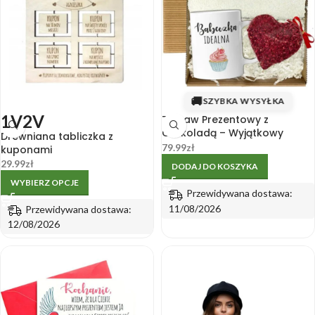
🚚
SZYBKA WYSYŁKA
1V
2V
Zestaw Prezentowy z
Czekoladą – Wyjątkowy
Drewniana tabliczka z
Prezent dla Przyjaciółki Żony
79.99
zł
kuponami
Dziewczyny
29.99
zł
DODAJ DO KOSZYKA
WYBIERZ OPCJE
Przewidywana dostawa:
11/08/2026
Przewidywana dostawa:
12/08/2026