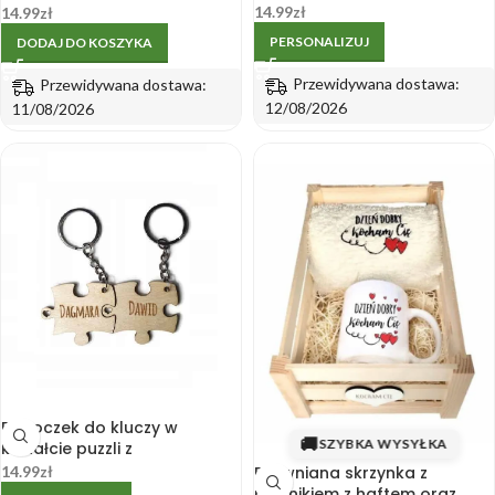
do pracy
14.99
zł
14.99
zł
PERSONALIZUJ
DODAJ DO KOSZYKA
Przewidywana dostawa:
Przewidywana dostawa:
12/08/2026
11/08/2026
Breloczek do kluczy w
🚚
SZYBKA WYSYŁKA
kształcie puzzli z
wygrawerowanymi imionami
14.99
zł
Drewniana skrzynka z
2szt.
ręcznikiem z haftem oraz