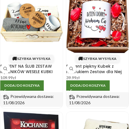
🚚
🚚
SZYBKA WYSYŁKA
SZYBKA WYSYŁKA
PREZENT NA ŚLUB ZESTAW
Prezent piękny Kubek z
RĘCZNIKÓW WESELE KUBKI
nadrukiem Zestaw dla Niej
HAFT
Niego
109.99
zł
39.99
zł
DODAJ DO KOSZYKA
DODAJ DO KOSZYKA
Przewidywana dostawa:
Przewidywana dostawa:
11/08/2026
11/08/2026