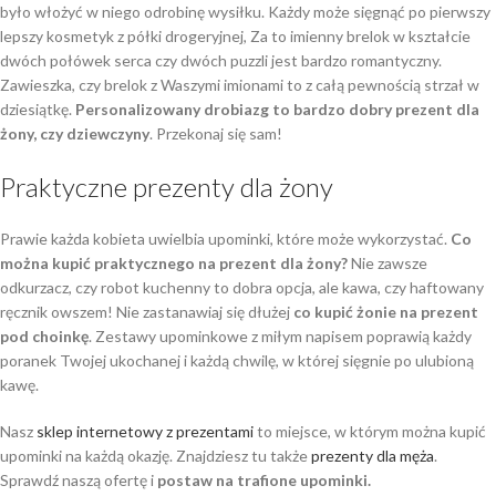
było włożyć w niego odrobinę wysiłku. Każdy może sięgnąć po pierwszy
lepszy kosmetyk z półki drogeryjnej, Za to imienny brelok w kształcie
dwóch połówek serca czy dwóch puzzli jest bardzo romantyczny.
Zawieszka, czy brelok z Waszymi imionami to z całą pewnością strzał w
dziesiątkę.
Personalizowany drobiazg to bardzo dobry prezent dla
żony, czy dziewczyny
. Przekonaj się sam!
Praktyczne prezenty dla żony
Prawie każda kobieta uwielbia upominki, które może wykorzystać.
Co
można kupić praktycznego na prezent dla żony?
Nie zawsze
odkurzacz, czy robot kuchenny to dobra opcja, ale kawa, czy haftowany
ręcznik owszem! Nie zastanawiaj się dłużej
co kupić żonie na prezent
pod choinkę
. Zestawy upominkowe z miłym napisem poprawią każdy
poranek Twojej ukochanej i każdą chwilę, w której sięgnie po ulubioną
kawę.
Nasz
sklep internetowy z prezentami
to miejsce, w którym można kupić
upominki na każdą okazję. Znajdziesz tu także
prezenty dla męża
.
Sprawdź naszą ofertę i
postaw na trafione upominki.