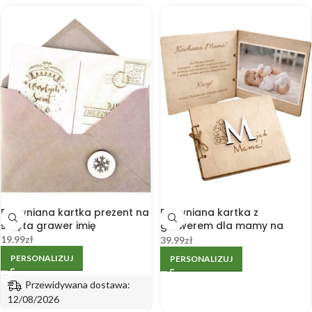
Drewniana kartka prezent na
Drewniana kartka z
święta grawer imię
grawerem dla mamy na
pierwszy Dzień Matki 17×17 cm
19.99
zł
39.99
zł
PERSONALIZUJ
PERSONALIZUJ
Przewidywana dostawa:
12/08/2026