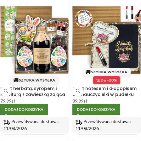
🚚
SZYBKA WYSYŁKA
🚚
%
SZYBKA WYSYŁKA
Do -20%
Box z herbatą, syropem i
Box z notesem i długopisem
konfiturą z zawieszką zająca
dla nauczycielki w pudełku
na Wielkanoc
prezentowym
79.99
zł
39.99
zł
DODAJ DO KOSZYKA
DODAJ DO KOSZYKA
Przewidywana dostawa:
Przewidywana dostawa:
11/08/2026
11/08/2026