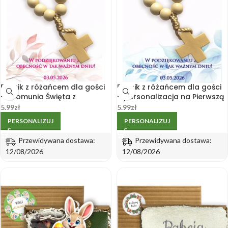
Bilecik z różańcem dla gości
Bilecik z różańcem dla gości
– I Komunia Święta z
– personalizacja na Pierwszą
personalizacją od
Komunię chłopca
5.99
zł
5.99
zł
dziewczynki
PERSONALIZUJ
PERSONALIZUJ
Przewidywana dostawa:
Przewidywana dostawa:
12/08/2026
12/08/2026