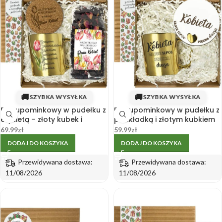
🚚
🚚
SZYBKA WYSYŁKA
SZYBKA WYSYŁKA
Box upominkowy w pudełku z
Box upominkowy w pudełku z
etykietą – złoty kubek i
podkładką i złotym kubkiem
herbata na Dzień Kobiet
na Dzień Kobiet
69.99
zł
59.99
zł
DODAJ DO KOSZYKA
DODAJ DO KOSZYKA
Przewidywana dostawa:
Przewidywana dostawa:
11/08/2026
11/08/2026