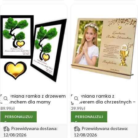
Drewniana ramka z drzewem
Drewniana ramka z
3D i mchem dla mamy
grawerem dla chrzestnych –
30x21cm
zdjęcie 10 x 15 cm na Komunię
89.99
zł
39.99
zł
PERSONALIZUJ
PERSONALIZUJ
Przewidywana dostawa:
Przewidywana dostawa:
12/08/2026
12/08/2026