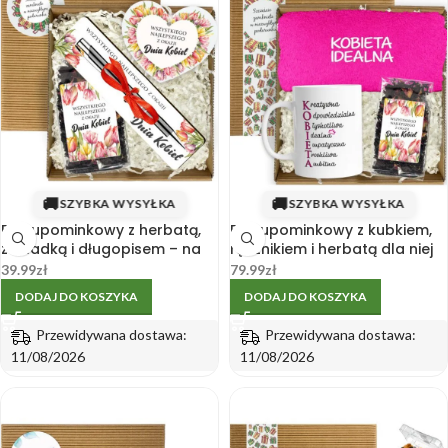
🚚
🚚
SZYBKA WYSYŁKA
SZYBKA WYSYŁKA
Box upominkowy z herbatą,
Box upominkowy z kubkiem,
zakładką i długopisem – na
ręcznikiem i herbatą dla niej
Dzień Kobiet
na Dzień Kobiet
39.99
zł
79.99
zł
DODAJ DO KOSZYKA
DODAJ DO KOSZYKA
Przewidywana dostawa:
Przewidywana dostawa:
11/08/2026
11/08/2026