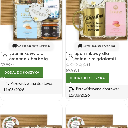
🚚
🚚
SZYBKA WYSYŁKA
SZYBKA WYSYŁKA
Box upominkowy dla
Box upominkowy dla
chrzestnego z herbatą,
chrzestnej z migdałami i
miodem i słodyczami
zawieszką – złoty kubek
(1)
59.99
zł
59.99
zł
DODAJ DO KOSZYKA
DODAJ DO KOSZYKA
Przewidywana dostawa:
Przewidywana dostawa:
11/08/2026
11/08/2026