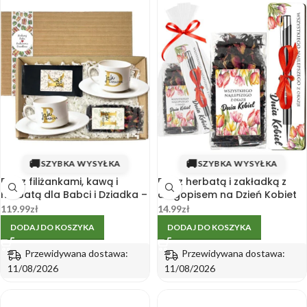
🚚
🚚
SZYBKA WYSYŁKA
SZYBKA WYSYŁKA
Box z filiżankami, kawą i
Box z herbatą i zakładką z
herbatą dla Babci i Dziadka –
długopisem na Dzień Kobiet
Dzień Babci i Dziadka
do pracy
119.99
zł
14.99
zł
DODAJ DO KOSZYKA
DODAJ DO KOSZYKA
Przewidywana dostawa:
Przewidywana dostawa:
11/08/2026
11/08/2026