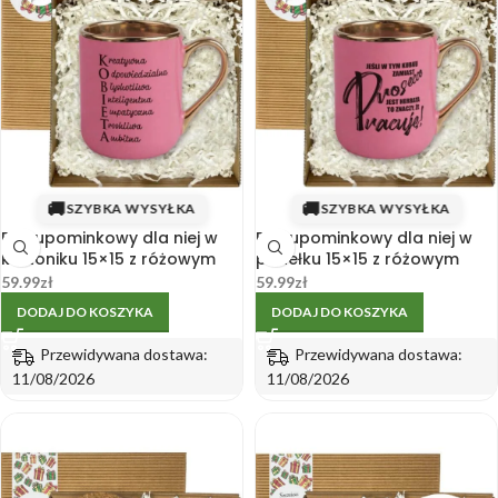
🚚
🚚
SZYBKA WYSYŁKA
SZYBKA WYSYŁKA
Box upominkowy dla niej w
Box upominkowy dla niej w
kartoniku 15×15 z różowym
pudełku 15×15 z różowym
kubkiem i złotym uchem
kubkiem i etykietą
59.99
zł
59.99
zł
DODAJ DO KOSZYKA
DODAJ DO KOSZYKA
Przewidywana dostawa:
Przewidywana dostawa:
11/08/2026
11/08/2026