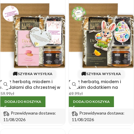
🚚
🚚
SZYBKA WYSYŁKA
SZYBKA WYSYŁKA
Box z herbatą, miodem i
Box z herbatą, miodem i
migdałami dla chrzestnej w
słodkim dodatkiem na
pudełku
Wielkanoc 20×20 cm
59.99
zł
69.99
zł
DODAJ DO KOSZYKA
DODAJ DO KOSZYKA
Przewidywana dostawa:
Przewidywana dostawa:
11/08/2026
11/08/2026