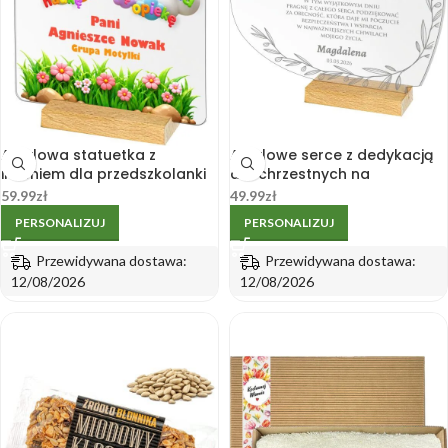
Akrylowa statuetka z
Akrylowe serce z dedykacją
imieniem dla przedszkolanki
dla chrzestnych na
na koniec przedszkola
drewnianej podstawce
59.99
zł
49.99
zł
PERSONALIZUJ
PERSONALIZUJ
Przewidywana dostawa:
Przewidywana dostawa:
12/08/2026
12/08/2026