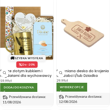
🚚
SZYBKA WYSYŁKA
%
Do -20%
Box ze złotym kubkiem i
Drewniana deska do krojenia
migdałami dla wychowawcy
dla Babci i/lub Dziadka
w pudełku
29.99
zł
59.99
zł
WYBIERZ OPCJE
DODAJ DO KOSZYKA
Przewidywana dostawa:
Przewidywana dostawa:
12/08/2026
11/08/2026