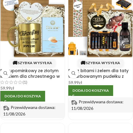
🚚
🚚
SZYBKA WYSYŁKA
SZYBKA WYSYŁKA
Box upominkowy ze złotym
Box z bitami i żelem dla taty
kubkiem dla chrzestnego w
w karbowanym pudełku z
karbowanym pudełku
medalem
(1)
59.99
zł
59.99
zł
DODAJ DO KOSZYKA
DODAJ DO KOSZYKA
Przewidywana dostawa:
Przewidywana dostawa:
11/08/2026
11/08/2026