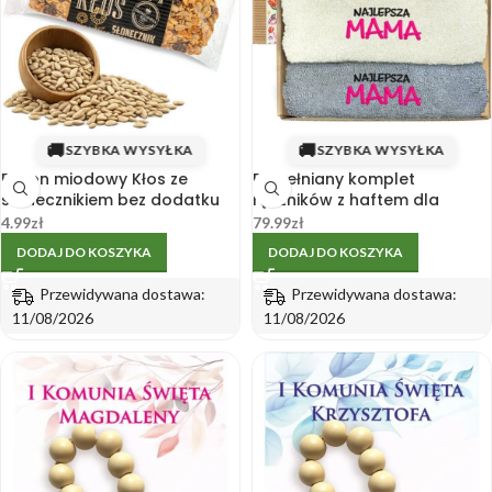
🚚
🚚
SZYBKA WYSYŁKA
SZYBKA WYSYŁKA
Baton miodowy Kłos ze
Bawełniany komplet
słonecznikiem bez dodatku
ręczników z haftem dla
cukru 45 g
mamy w pudełku
4.99
zł
79.99
zł
DODAJ DO KOSZYKA
DODAJ DO KOSZYKA
Przewidywana dostawa:
Przewidywana dostawa:
11/08/2026
11/08/2026