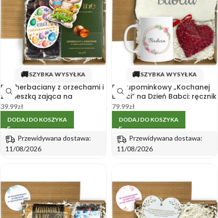
🚚
🚚
SZYBKA WYSYŁKA
SZYBKA WYSYŁKA
Box herbaciany z orzechami i
Box upominkowy „Kochanej
zawieszką zająca na
Babci” na Dzień Babci: ręcznik
Wielkanoc 15×15 cm
i kubek 330 ml
39.99
zł
79.99
zł
DODAJ DO KOSZYKA
DODAJ DO KOSZYKA
Przewidywana dostawa:
Przewidywana dostawa:
11/08/2026
11/08/2026