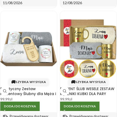
11/08/2026
12/08/2026
🚚
🚚
SZYBKA WYSYŁKA
SZYBKA WYSYŁKA
Praktyczny Zestaw
PREZENT ŚLUB WESELE ZESTAW
Prezentowy Ślubny dla Męża i
RĘCZNIKI KUBKI DLA PARY
Żony z Kubkami i Ręcznikami
ZŁOTY KUBEK HAFT BOX
99.99
zł
99.99
zł
DODAJ DO KOSZYKA
DODAJ DO KOSZYKA
Przewidywana dostawa:
Przewidywana dostawa: