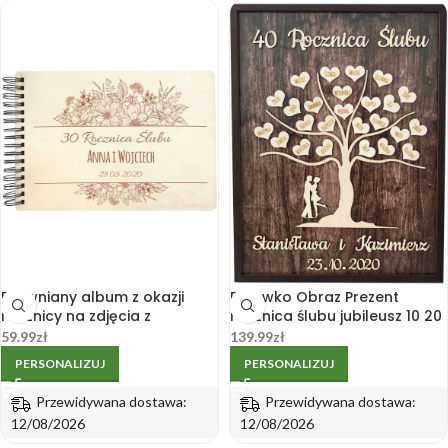
Drewniany album z okazji
Drzewko Obraz Prezent
rocznicy na zdjęcia z
rocznica ślubu jubileusz 10 20
grawerem 3S
25 30 40 50
59.99
zł
139.99
zł
PERSONALIZUJ
PERSONALIZUJ
Przewidywana dostawa:
Przewidywana dostawa:
12/08/2026
12/08/2026