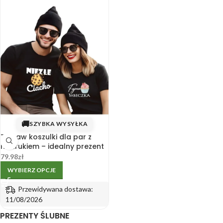
🚚
SZYBKA WYSYŁKA
Zestaw koszulki dla par z
nadrukiem – idealny prezent
dla zakochanych
79.98
zł
WYBIERZ OPCJE
Przewidywana dostawa:
11/08/2026
PREZENTY ŚLUBNE