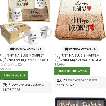
🚚
🚚
SZYBKA WYSYŁKA
SZYBKA WYSYŁKA
PREZENT NA ŚLUB KOMPLET
PREZENT NA ŚLUB Z HAFTEM
RĘCZNIKÓW RĘCZNIKI + KUBKI
RĘCZNIKI MĄŻ ŻONA ZESTAW
(2)
59.99
zł
99.99
zł
DODAJ DO KOSZYKA
PERSONALIZUJ
Przewidywana dostawa:
Przewidywana dostawa:
11/08/2026
11/08/2026