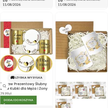
11/08/2026
11/08/2026
🚚
SZYBKA WYSYŁKA
Zestaw Prezentowy Ślubny
Złote Kubki dla Męża i Żony
Podkładki
79.99
zł
DODAJ DO KOSZYKA