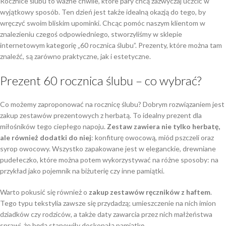
Rocznice ślubu to ważne chwile, które pary chcą zazwyczaj uczcić w
wyjątkowy sposób. Ten dzień jest także idealną okazją do tego, by
wręczyć swoim bliskim upominki. Chcąc pomóc naszym klientom w
znalezieniu czegoś odpowiedniego, stworzyliśmy w sklepie
internetowym kategorię „60 rocznica ślubu”. Prezenty, które można tam
znaleźć, są zarówno praktyczne, jak i estetyczne.
Prezent 60 rocznica ślubu – co wybrać?
Co możemy zaproponować na rocznicę ślubu? Dobrym rozwiązaniem jest
zakup zestawów prezentowych z herbatą. To idealny prezent dla
miłośników tego ciepłego napoju.
Zestaw zawiera nie tylko herbatę,
ale również dodatki do niej
: konfiturę owocową, miód pszczeli oraz
syrop owocowy. Wszystko zapakowane jest w eleganckie, drewniane
pudełeczko, które można potem wykorzystywać na różne sposoby: na
przykład jako pojemnik na biżuterię czy inne pamiątki.
Warto pokusić się również o
zakup zestawów ręczników z haftem
.
Tego typu tekstylia zawsze się przydadzą; umieszczenie na nich imion
dziadków czy rodziców, a także daty zawarcia przez nich małżeństwa
sprawi, że będą stanowiły doskonałą pamiątkę.