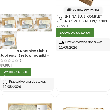
🚚
SZYBKA WYSYŁKA
PREZENT NA ŚLUB KOMPLET
RĘCZNIKÓW 70×140 RĘCZNIKI
79.99
zł
DODAJ DO KOSZYKA
Przewidywana dostawa:
11/08/2026
Prezent na Rocznicę Ślubu,
Jubileusz. Zestaw ręczniki +
kubki w pudełku.
(1)
89.99
zł
WYBIERZ OPCJE
Przewidywana dostawa:
12/08/2026