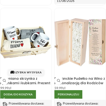
11/08/2026
🚚
SZYBKA WYSYŁKA
Drewniana skrzynka z
Eleganckie Pudełko na Wino z
ręcznikami i kubkami. Prezent
Personalizacją dla Rodziców
dla Mamy i Taty.
– Wyrafinowany Prezent
99.99
zł
59.99
zł
Podziękowanie
Ślubny
DODAJ DO KOSZYKA
PERSONALIZUJ
Przewidywana dostawa:
Przewidywana dostawa: