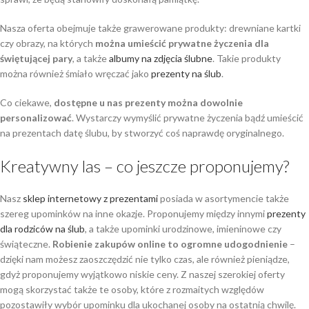
Nasza oferta obejmuje także grawerowane produkty: drewniane kartki
czy obrazy, na których
można umieścić prywatne życzenia dla
świętującej pary
, a także
albumy na zdjęcia ślubne
. Takie produkty
można również śmiało wręczać jako
prezenty na ślub
.
Co ciekawe,
dostępne u nas prezenty można dowolnie
personalizować
. Wystarczy wymyślić prywatne życzenia bądź umieścić
na prezentach datę ślubu, by stworzyć coś naprawdę oryginalnego.
Kreatywny las – co jeszcze proponujemy?
Nasz
sklep internetowy z prezentami
posiada w asortymencie także
szereg upominków na inne okazje. Proponujemy między innymi
prezenty
dla rodziców na ślub
, a także upominki urodzinowe, imieninowe czy
świąteczne.
Robienie zakupów online to ogromne udogodnienie
–
dzięki nam możesz zaoszczędzić nie tylko czas, ale również pieniądze,
gdyż proponujemy wyjątkowo niskie ceny. Z naszej szerokiej oferty
mogą skorzystać także te osoby, które z rozmaitych względów
pozostawiły wybór upominku dla ukochanej osoby na ostatnią chwilę.