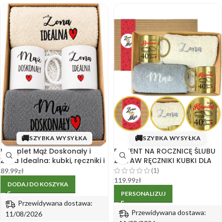
🚚
🚚
SZYBKA WYSYŁKA
SZYBKA WYSYŁKA
Komplet Mąż Doskonały i
PREZENT NA ROCZNICĘ ŚLUBU
Żona Idealna: kubki, ręczniki i
ZESTAW RĘCZNIKI KUBKI DLA
pudełko
PARY ZŁOTY KUBEK HAFT BOX
(1)
89.99
zł
119.99
zł
DODAJ DO KOSZYKA
PERSONALIZUJ
Przewidywana dostawa:
Przewidywana dostawa:
11/08/2026