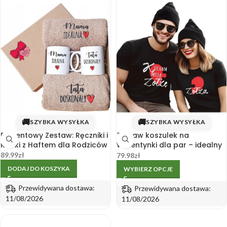
🚚
🚚
SZYBKA WYSYŁKA
SZYBKA WYSYŁKA
Prezentowy Zestaw: Ręczniki i
Zestaw koszulek na
Kubki z Haftem dla Rodziców
Walentynki dla par – idealny
prezent dla pary
89.99
zł
79.98
zł
DODAJ DO KOSZYKA
WYBIERZ OPCJE
Przewidywana dostawa:
Przewidywana dostawa:
11/08/2026
11/08/2026