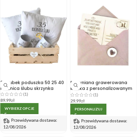
2x Kubek poduszka 50 25 40
Drewniana grawerowana
rocznica ślubu skrzynka
kartka z personalizowanym
grawerem z okazji ślubu,
(1)
(1)
rocznicy. Prezent na ślub,
89.99
zł
29.99
zł
rocznicę.
WYBIERZ OPCJE
PERSONALIZUJ
Przewidywana dostawa:
Przewidywana dostawa:
12/08/2026
12/08/2026