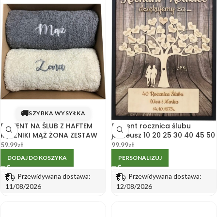
🚚
SZYBKA WYSYŁKA
PREZENT NA ŚLUB Z HAFTEM
Prezent rocznica ślubu
RĘCZNIKI MĄŻ ŻONA ZESTAW
jubileusz 10 20 25 30 40 45 50
59.99
zł
99.99
zł
DODAJ DO KOSZYKA
PERSONALIZUJ
Przewidywana dostawa:
Przewidywana dostawa:
11/08/2026
12/08/2026