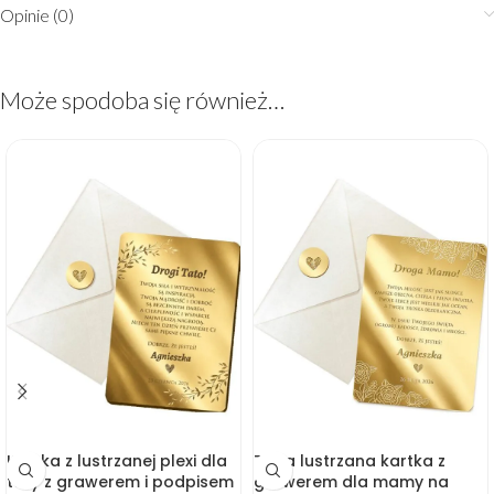
Opinie (0)
Może spodoba się również…
Kartka z lustrzanej plexi dla
Złota lustrzana kartka z
taty z grawerem i podpisem
grawerem dla mamy na