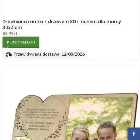
Drewniana ramka z drzewem 3D i mchem dla mamy
30x21cm
89.99
zł
PERSONALIZUJ
Przewidywana dostawa: 12/08/2026
Face