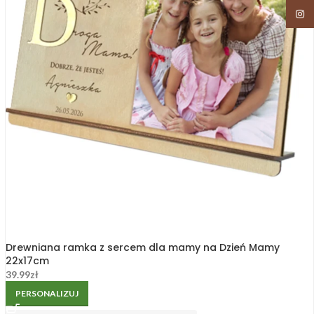
Insta
Drewniana ramka z sercem dla mamy na Dzień Mamy
22x17cm
39.99
zł
PERSONALIZUJ