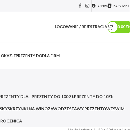
O NAS
KONTAKT
LOGOWANIE / REJESTRACJA
0.00
ZŁ
 OKAZJE
PREZENTY DO
DLA FIRM
PREZENTY DLA…
PREZENTY DO 100 ZŁ
PREZENTY DO 10ZŁ
ISKY
SKRZYNKI NA WINO
ZAWÓD
ZESTAWY PREZENTOWE
SWIM
I ROCZNICA
Wyświetlanie 1–32 z 394 wyników