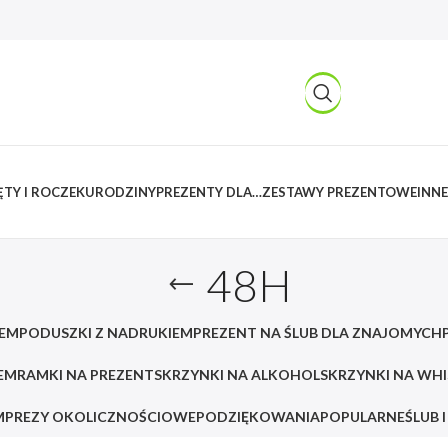
TY I ROCZEK
URODZINY
PREZENTY DLA…
ZESTAWY PREZENTOWE
INNE
48H
IEM
PODUSZKI Z NADRUKIEM
PREZENT NA ŚLUB DLA ZNAJOMYCH
EM
RAMKI NA PREZENT
SKRZYNKI NA ALKOHOL
SKRZYNKI NA WH
MPREZY OKOLICZNOŚCIOWE
PODZIĘKOWANIA
POPULARNE
ŚLUB 