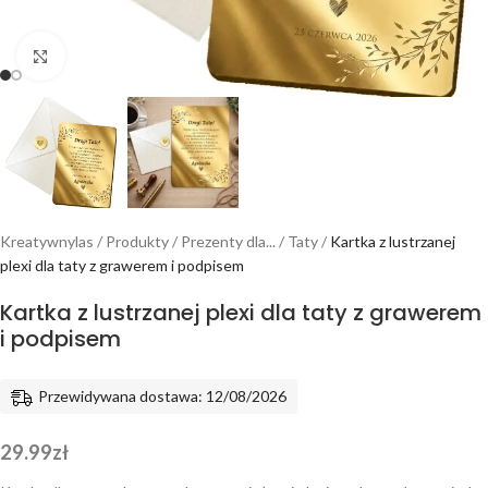
Powiększ
Kreatywnylas
/
Produkty
/
Prezenty dla...
/
Taty
/
Kartka z lustrzanej
plexi dla taty z grawerem i podpisem
Kartka z lustrzanej plexi dla taty z grawerem
i podpisem
Przewidywana dostawa: 12/08/2026
29.99
zł