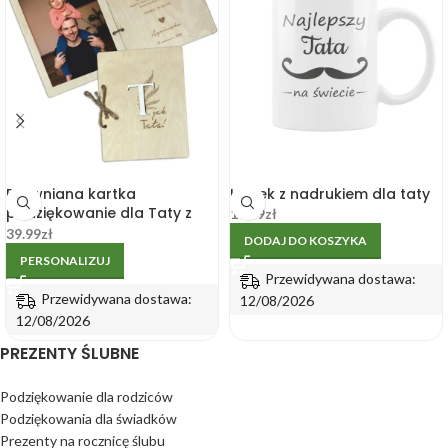
Drewniana kartka
Kubek z nadrukiem dla taty
podziękowanie dla Taty z
19.99
zł
miejscem na zdjęcie
39.99
zł
DODAJ DO KOSZYKA
PERSONALIZUJ
Przewidywana dostawa:
Przewidywana dostawa:
12/08/2026
12/08/2026
PREZENTY ŚLUBNE
Podziękowanie dla rodziców
Podziękowania dla świadków
Prezenty na rocznicę ślubu