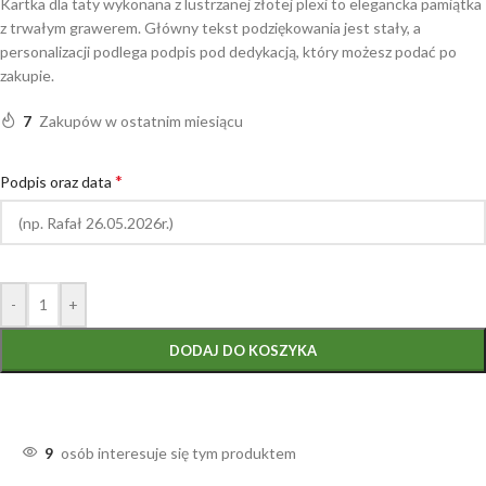
Kartka dla taty wykonana z lustrzanej złotej plexi to elegancka pamiątka
z trwałym grawerem. Główny tekst podziękowania jest stały, a
personalizacji podlega podpis pod dedykacją, który możesz podać po
zakupie.
7
Zakupów w ostatnim miesiącu
*
Podpis oraz data
-
+
DODAJ DO KOSZYKA
9
osób interesuje się tym produktem