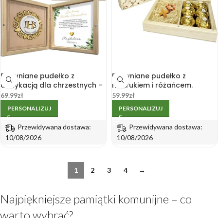
Drewniane pudełko z
Drewniane pudełko z
dedykacją dla chrzestnych –
nadrukiem i różańcem.
Komunia od dziewczynki K1
Prezent dla Chrzestnych
69.99
zł
59.99
zł
Dziadków. Komunia św.
PERSONALIZUJ
PERSONALIZUJ
Chrzest
Przewidywana dostawa:
Przewidywana dostawa:
10/08/2026
10/08/2026
1
2
3
4
→
Najpiękniejsze pamiątki komunijne – co
warto wybrać?