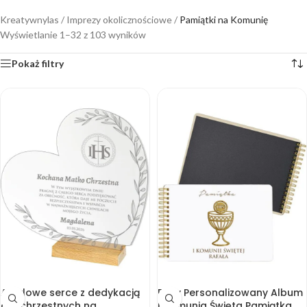
Kreatywnylas
/
Imprezy okolicznościowe
/
Pamiątki na Komunię
Wyświetlanie 1–32 z 103 wyników
Pokaż filtry
Akrylowe serce z dedykacją
Biały Personalizowany Album
dla chrzestnych na
I Komunia Święta Pamiątka