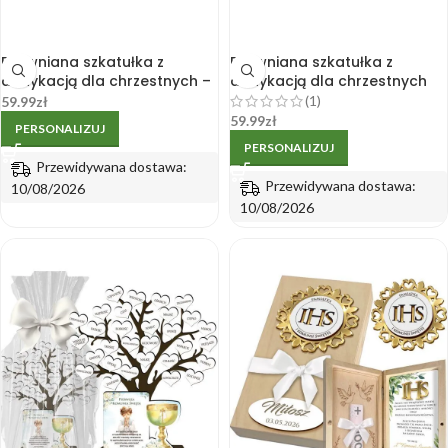
Drewniana szkatułka z
Drewniana szkatułka z
dedykacją dla chrzestnych –
dedykacją dla chrzestnych
Komunia chłopca 16 x 16 cm
na komunię od dziewczynki
(1)
59.99
zł
59.99
zł
PERSONALIZUJ
PERSONALIZUJ
Przewidywana dostawa:
Przewidywana dostawa:
10/08/2026
10/08/2026