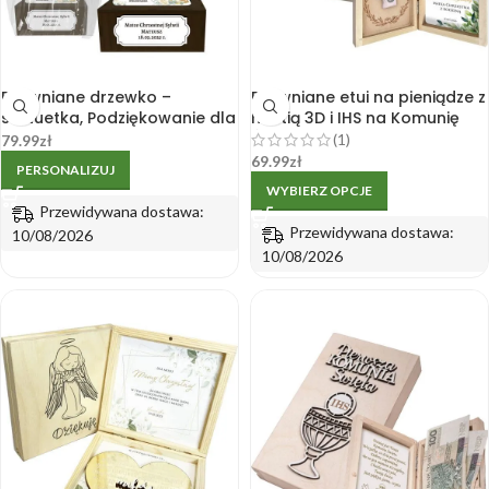
Drewniane drzewko –
Drewniane etui na pieniądze z
statuetka, Podziękowanie dla
hostią 3D i IHS na Komunię
Chrzestnych, Dziadków,
Świętą
(1)
79.99
zł
Rodziców z personalizacją
69.99
zł
PERSONALIZUJ
chłopiec
WYBIERZ OPCJE
Przewidywana dostawa:
Przewidywana dostawa:
10/08/2026
10/08/2026