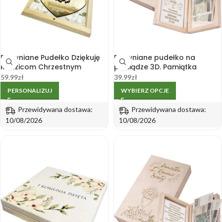
Drewniane Pudełko Dziękuję
Drewniane pudełko na
Rodzicom Chrzestnym
pieniądze 3D. Pamiątka
Dziadkom Chrzestnemu
Komunii Świętej
59.99
zł
39.99
zł
Chrzestnej Grawer
PERSONALIZUJ
WYBIERZ OPCJE
Przewidywana dostawa:
Przewidywana dostawa:
10/08/2026
10/08/2026