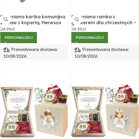
Drewniana kartka komunijna.
Drewniana ramka z
Zestaw z kopertą. Pierwsza
grawerem dla chrzestnych –
Komunia Święta. Grawer
zdjęcie 10 x 15 cm na Komunię
24.99
zł
39.99
zł
PERSONALIZUJ
PERSONALIZUJ
Przewidywana dostawa:
Przewidywana dostawa:
10/08/2026
10/08/2026