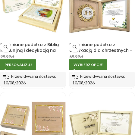
Drewniane pudełko z Biblią
Drewniane pudełko z
komunijną i dedykacją na
dedykacją dla chrzestnych –
Pierwszą Komunię K4
Komunia od chłopca K2
99.99
zł
69.99
zł
PERSONALIZUJ
WYBIERZ OPCJE
Przewidywana dostawa:
Przewidywana dostawa:
10/08/2026
10/08/2026