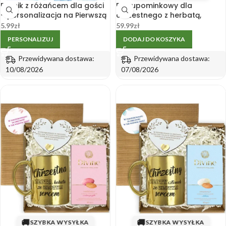
Bilecik z różańcem dla gości
Box upominkowy dla
– personalizacja na Pierwszą
chrzestnego z herbatą,
Komunię chłopca
miodem i słodyczami
5.99
zł
59.99
zł
PERSONALIZUJ
DODAJ DO KOSZYKA
Przewidywana dostawa:
Przewidywana dostawa:
10/08/2026
07/08/2026
🚚
🚚
SZYBKA WYSYŁKA
SZYBKA WYSYŁKA