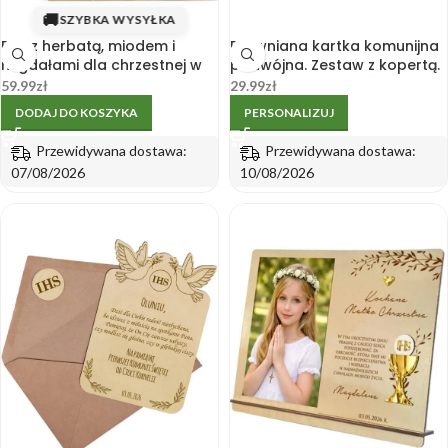
🚚
SZYBKA WYSYŁKA
Box z herbatą, miodem i
Drewniana kartka komunijna
migdałami dla chrzestnej w
podwójna. Zestaw z kopertą.
pudełku
Pierwsza Komunia Święta.
59.99
zł
29.99
zł
Grawer
DODAJ DO KOSZYKA
PERSONALIZUJ
Przewidywana dostawa:
Przewidywana dostawa:
07/08/2026
10/08/2026