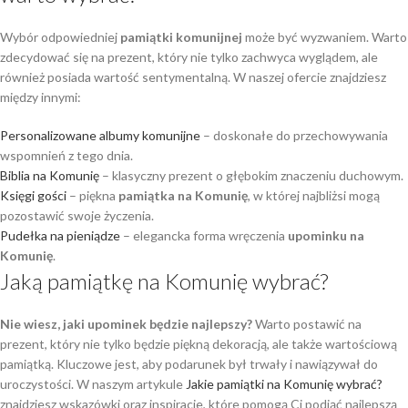
Wybór odpowiedniej
pamiątki komunijnej
może być wyzwaniem. Warto
zdecydować się na prezent, który nie tylko zachwyca wyglądem, ale
również posiada wartość sentymentalną. W naszej ofercie znajdziesz
między innymi:
Personalizowane albumy komunijne
– doskonałe do przechowywania
wspomnień z tego dnia.
Biblia na Komunię
– klasyczny prezent o głębokim znaczeniu duchowym.
Księgi gości
– piękna
pamiątka na Komunię
, w której najbliżsi mogą
pozostawić swoje życzenia.
Pudełka na pieniądze
– elegancka forma wręczenia
upominku na
Komunię
.
Jaką pamiątkę na Komunię wybrać?
Nie wiesz, jaki upominek będzie najlepszy?
Warto postawić na
prezent, który nie tylko będzie piękną dekoracją, ale także wartościową
pamiątką. Kluczowe jest, aby podarunek był trwały i nawiązywał do
uroczystości. W naszym artykule
Jakie pamiątki na Komunię wybrać?
znajdziesz wskazówki oraz inspiracje, które pomogą Ci podjąć najlepszą