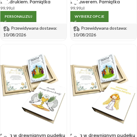
z nadrukiem. Pamiątka
z grawerem. Pamiątka
Pierwszej Komunii Świętej
Pierwszej Komunii Świętej
99.99
zł
99.99
zł
PERSONALIZUJ
WYBIERZ OPCJE
Przewidywana dostawa:
Przewidywana dostawa:
10/08/2026
10/08/2026
Biblia w drewnianym pudełku
Biblia w drewnianym pudełku