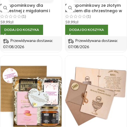
Box upominkowy dla
Box upominkowy ze złotym
chrzestnej z migdałami i
kubkiem dla chrzestnego w
zawieszką – złoty kubek
karbowanym pudełku
(1)
(1)
59.99
zł
59.99
zł
DODAJ DO KOSZYKA
DODAJ DO KOSZYKA
Przewidywana dostawa:
Przewidywana dostawa:
07/08/2026
07/08/2026