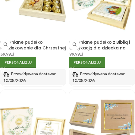
Drewniane pudełko
Drewniane pudełko z Biblią i
Podziękowanie dla Chrzestnej
dedykacją dla dziecka na
Chrzestnego Dziadków I
Pierwszą Komunię K3
59.99
zł
99.99
zł
Komunia Chrzest
PERSONALIZUJ
PERSONALIZUJ
Przewidywana dostawa:
Przewidywana dostawa:
10/08/2026
10/08/2026