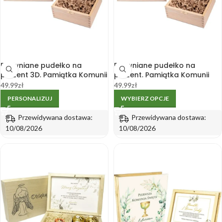
Drewniane pudełko na
Drewniane pudełko na
prezent 3D. Pamiątka Komunii
prezent. Pamiątka Komunii
Świętej.
Świętej. Grawer
49.99
zł
49.99
zł
PERSONALIZUJ
WYBIERZ OPCJE
Przewidywana dostawa:
Przewidywana dostawa:
10/08/2026
10/08/2026