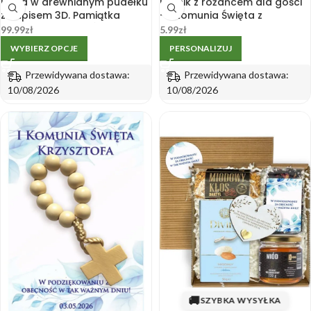
Biblia w drewnianym pudełku
Bilecik z różańcem dla gości
z napisem 3D. Pamiątka
– I Komunia Święta z
Pierwszej Komunii Świętej
personalizacją od
99.99
zł
5.99
zł
dziewczynki
WYBIERZ OPCJE
PERSONALIZUJ
Przewidywana dostawa:
Przewidywana dostawa:
10/08/2026
10/08/2026
🚚
SZYBKA WYSYŁKA