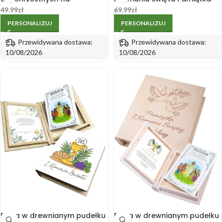
drewnianej podstawce
Komunijna Prezent
49.99
zł
69.99
zł
PERSONALIZUJ
PERSONALIZUJ
Przewidywana dostawa:
Przewidywana dostawa:
10/08/2026
10/08/2026
Biblia w drewnianym pudełku
Biblia w drewnianym pudełku