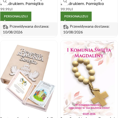
z nadrukiem. Pamiątka
z nadrukiem. Pamiątka
Pierwszej Komunii Świętej
Pierwszej Komunii Świętej
99.99
zł
99.99
zł
PERSONALIZUJ
PERSONALIZUJ
Przewidywana dostawa:
Przewidywana dostawa:
10/08/2026
10/08/2026