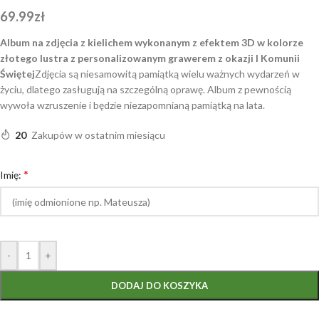
69.99
zł
Album na zdjęcia z kielichem wykonanym z efektem 3D w kolorze
złotego lustra z personalizowanym grawerem z okazji I Komunii
Świętej
Zdjęcia są niesamowitą pamiątką wielu ważnych wydarzeń w
życiu, dlatego zasługują na szczególną oprawę. Album z pewnością
wywoła wzruszenie i będzie niezapomnianą pamiątką na lata.
20
Zakupów w ostatnim miesiącu
*
Imię:
-
+
DODAJ DO KOSZYKA