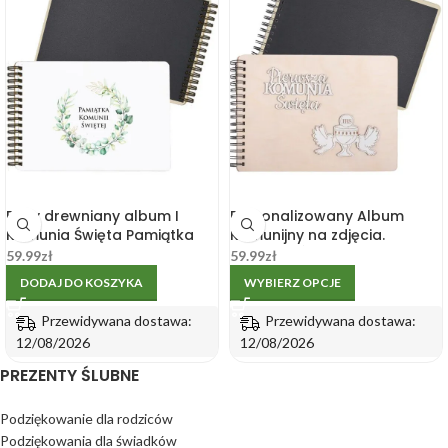
Biały drewniany album I
Personalizowany Album
Komunia Święta Pamiątka
Komunijny na zdjęcia.
Pierwszej Komunii
Komunia Święta
59.99
zł
59.99
zł
DODAJ DO KOSZYKA
WYBIERZ OPCJE
Przewidywana dostawa:
Przewidywana dostawa:
12/08/2026
12/08/2026
PREZENTY ŚLUBNE
Podziękowanie dla rodziców
Podziękowania dla świadków