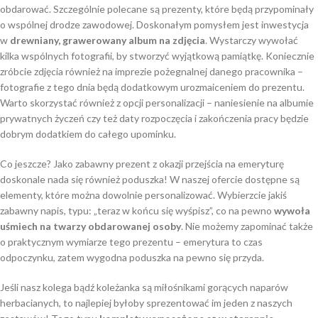
obdarować. Szczególnie polecane są prezenty, które będą przypominały
o wspólnej drodze zawodowej. Doskonałym pomysłem jest inwestycja
w
drewniany, grawerowany album na zdjęcia
. Wystarczy wywołać
kilka wspólnych fotografii, by stworzyć wyjątkową pamiątkę. Koniecznie
zróbcie zdjęcia również na imprezie pożegnalnej danego pracownika –
fotografie z tego dnia będą dodatkowym urozmaiceniem do prezentu.
Warto skorzystać również z opcji personalizacji – naniesienie na albumie
prywatnych życzeń czy też daty rozpoczęcia i zakończenia pracy będzie
dobrym dodatkiem do całego upominku.
Co jeszcze? Jako zabawny prezent z okazji przejścia na emeryturę
doskonale nada się również poduszka! W naszej ofercie dostępne są
elementy, które można dowolnie personalizować. Wybierzcie jakiś
zabawny napis, typu: „teraz w końcu się wyśpisz”, co na pewno
wywoła
uśmiech na twarzy obdarowanej osoby
. Nie możemy zapominać także
o praktycznym wymiarze tego prezentu – emerytura to czas
odpoczynku, zatem wygodna poduszka na pewno się przyda.
Jeśli nasz kolega bądź koleżanka są miłośnikami gorących naparów
herbacianych, to najlepiej byłoby sprezentować im jeden z naszych