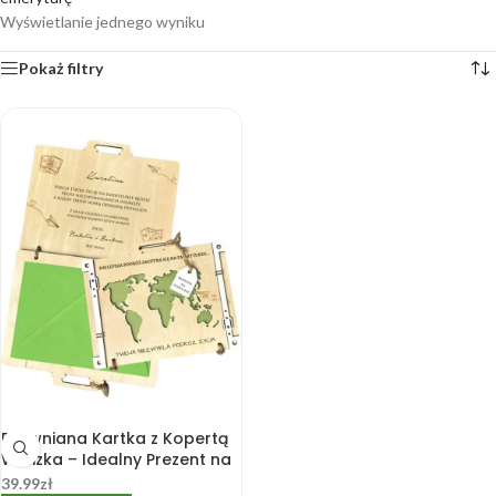
Wyświetlanie jednego wyniku
Pokaż filtry
Drewniana Kartka z Kopertą
Walizka – Idealny Prezent na
Emeryturę
39.99
zł