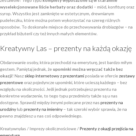
zestawów! Tego typu
komplety wyposażone są w starannie
wyselekcjonowane liście herbaty oraz dodatki
– miód, konfiturę oraz
syrop. Wszystko jest zamknięte w estetycznym, drewnianym
pudełeczku, które można potem wykorzystać na szereg różnych
sposobów. To doskonałe miejsce do przechowywania drobiazgów – na
przykład biżuterii czy też innych małych elementów.
Kreatywny Las – prezenty na każdą okazję
Obdarowanie osoby, która przechodzi na emeryturę, jest bardzo miłym
gestem. Pamiętaj jednak, że
upominki można wręczać także bez
okazji
! Nasz
sklep internetowy z prezentami
posiada w ofercie
zestawy
prezentowe
oraz pojedyncze upominki, które ucieszą każdego – bez
względu na okoliczności. Jeśli jednak potrzebujesz prezentu na
konkretne wydarzenie, to tego typu przedmioty także są u nas
dostępne. Sprawdź między innymi polecane przez nas
prezenty na
urodziny
lub
prezenty na imieniny
– tak szeroki wybór sprawia, że na
pewno znajdziesz u nas coś odpowiedniego.
Kreatywnylas
/
Imprezy okolicznościowe
/
Prezenty z okazji przejścia na
emeryturę