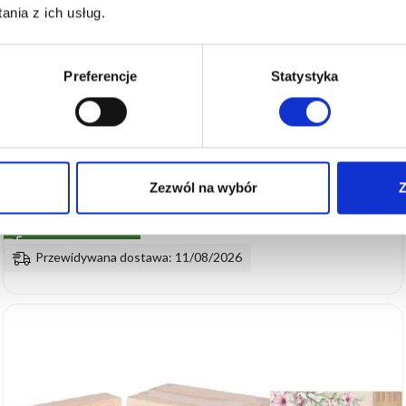
nia z ich usług.
Preferencje
Statystyka
🚚
SZYBKA WYSYŁKA
Komplet Mąż Doskonały i Żona Idealna: kubki, ręczniki i
pudełko
Zezwól na wybór
Z
89.99
zł
DODAJ DO KOSZYKA
Przewidywana dostawa: 11/08/2026