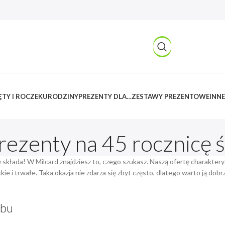
TY I ROCZEK
URODZINY
PREZENTY DLA…
ZESTAWY PREZENTOWE
INNE
rezenty na 45 rocznicę 
ę składa! W Milcard znajdziesz to, czego szukasz. Naszą ofertę charakt
e i trwałe. Taka okazja nie zdarza się zbyt często, dlatego warto ją dobr
ubu