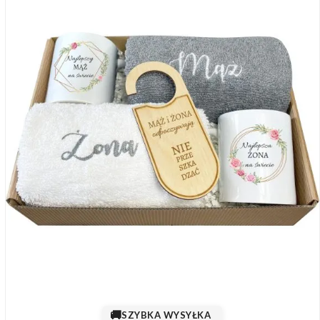
🚚
SZYBKA WYSYŁKA