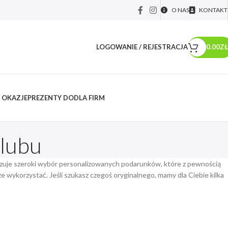
O NAS
KONTAKT
LOGOWANIE / REJESTRACJA
0.00
ZŁ
 OKAZJE
PREZENTY DO
DLA FIRM
ślubu
eryzuje szeroki wybór personalizowanych podarunków, które z pewnością
ze wykorzystać. Jeśli szukasz czegoś oryginalnego, mamy dla Ciebie kilka