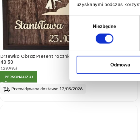
uzyskanymi podczas korzysta
Wybór
Niezbędne
zgody
Drzewko Obraz Prezent rocznica ślubu jubileusz 10 20 25 30
40 50
Odmowa
139.99
zł
PERSONALIZUJ
Przewidywana dostawa: 12/08/2026