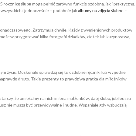
5 rocznicę ślubu
mogą pełnić zarówno funkcję ozdobną, jak i praktyczną.
 wszystkich i jednocześnie – podobnie jak
albumy na zdjęcia ślubne
–
coś ponadczasowego. Zatrzymują chwile. Każdy z wymienionych produktów
 możesz przygotować kilka fotografii dziadków, ciotek lub kuzynostwa,
ym życiu. Doskonale sprawdzą się tu ozdobne ręczniki lub wygodne
yć naprawdę długo. Takie prezenty to prawdziwa gratka dla miłośników
starczy, że umieścimy na nich imiona małżonków, datę ślubu, jubileuszu
eusz nie muszą być przewidywalne i nudne. Wspaniale gdy wzbudzają