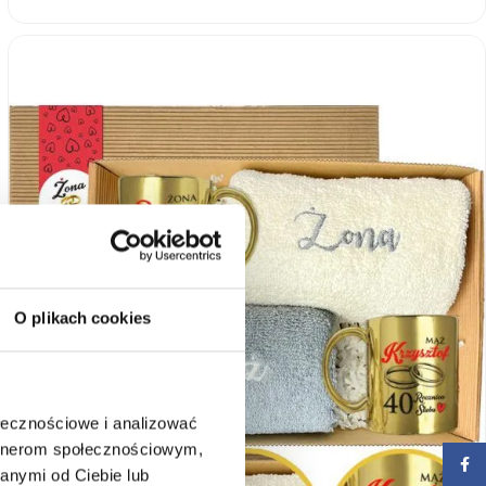
O plikach cookies
ołecznościowe i analizować
artnerom społecznościowym,
Face
anymi od Ciebie lub