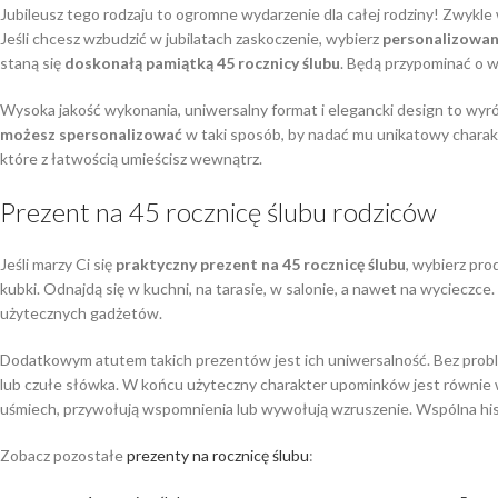
Jubileusz tego rodzaju to ogromne wydarzenie dla całej rodziny! Zwy
Jeśli chcesz wzbudzić w jubilatach zaskoczenie, wybierz
personalizowan
staną się
doskonałą pamiątką 45 rocznicy ślubu
. Będą przypominać o ws
Wysoka jakość wykonania, uniwersalny format i elegancki design to wyr
możesz spersonalizować
w taki sposób, by nadać mu unikatowy charak
które z łatwością umieścisz wewnątrz.
Prezent na 45 rocznicę ślubu rodziców
Jeśli marzy Ci się
praktyczny prezent na 45 rocznicę ślubu
, wybierz pr
kubki. Odnajdą się w kuchni, na tarasie, w salonie, a nawet na wycieczce
użytecznych gadżetów.
Dodatkowym atutem takich prezentów jest ich uniwersalność. Bez pro
lub czułe słówka. W końcu użyteczny charakter upominków jest równie w
uśmiech, przywołują wspomnienia lub wywołują wzruszenie. Wspólna hist
Zobacz pozostałe
prezenty na rocznicę ślubu
: