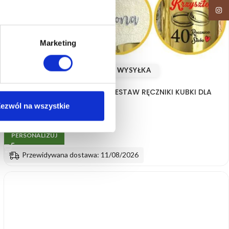
Insta
Marketing
🚚
SZYBKA WYSYŁKA
PREZENT NA ROCZNICĘ ŚLUBU ZESTAW RĘCZNIKI KUBKI DLA
PARY ZŁOTY KUBEK HAFT BOX
ezwól na wszystkie
(1)
119.99
zł
PERSONALIZUJ
Przewidywana dostawa: 11/08/2026