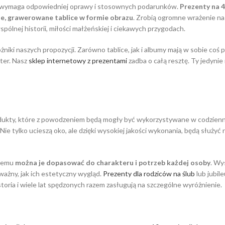
kle wymaga odpowiedniej oprawy i stosownych podarunków.
Prezenty na 4
e, grawerowane tablice w formie obrazu
. Zrobią ogromne wrażenie na
pólnej historii, miłości małżeńskiej i ciekawych przygodach.
óżniki naszych propozycji. Zarówno tablice, jak i albumy mają w sobie 
ter. Nasz
sklep internetowy z prezentami
zadba o całą resztę. Ty jedynie
odukty, które z powodzeniem będą mogły być wykorzystywane w codzienn
. Nie tylko ucieszą oko, ale dzięki wysokiej jakości wykonania, będą służ
blemu
można je dopasować do charakteru i potrzeb każdej osoby
. Wy
ażny, jak ich estetyczny wygląd.
Prezenty dla rodziców na ślub
lub jubil
oria i wiele lat spędzonych razem zasługują na szczególne wyróżnienie.