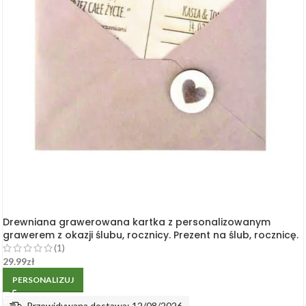
Drewniana grawerowana kartka z personalizowanym
grawerem z okazji ślubu, rocznicy. Prezent na ślub, rocznicę.
(1)
29.99
zł
PERSONALIZUJ
Przewidywana dostawa: 12/08/2026