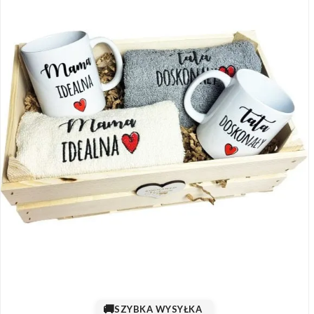
🚚
SZYBKA WYSYŁKA