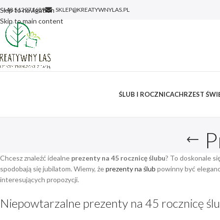
Skip to navigation
+48 512971689
SKLEP@KREATYWNYLAS.PL
Skip to main content
ŚLUB I ROCZNICA
CHRZEST ŚWIĘ
P
Chcesz znaleźć idealne
prezenty na 45 rocznicę ślubu
? To doskonale si
spodobają się jubilatom. Wiemy, że
prezenty na ślub
powinny być elegancki
interesujących propozycji.
Niepowtarzalne prezenty na 45 rocznicę śl