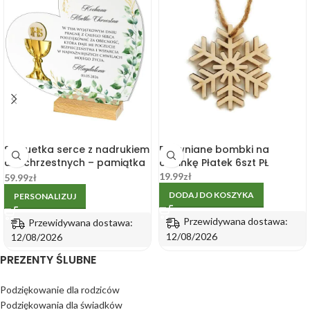
Statuetka serce z nadrukiem
Drewniane bombki na
dla chrzestnych – pamiątka
choinkę Płatek 6szt PŁ
Komunii 13,5 x 13,5 cm
19.99
zł
59.99
zł
DODAJ DO KOSZYKA
PERSONALIZUJ
Przewidywana dostawa:
Przewidywana dostawa:
12/08/2026
12/08/2026
PREZENTY ŚLUBNE
Podziękowanie dla rodziców
Podziękowania dla świadków