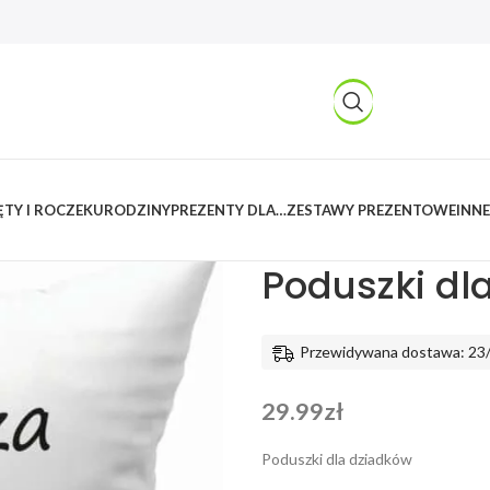
TY I ROCZEK
URODZINY
PREZENTY DLA…
ZESTAWY PREZENTOWE
INNE
Kreatywnylas
/
Produkty
/
Prezent
Poduszki dl
Przewidywana dostawa: 23
29.99
zł
Poduszki dla dziadków