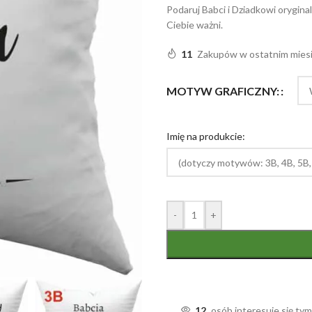
Podaruj Babci i Dziadkowi orygina
Ciebie ważni.
11
Zakupów w ostatnim mies
MOTYW GRAFICZNY:
Imię na produkcie:
-
+
12
osób interesuje się ty