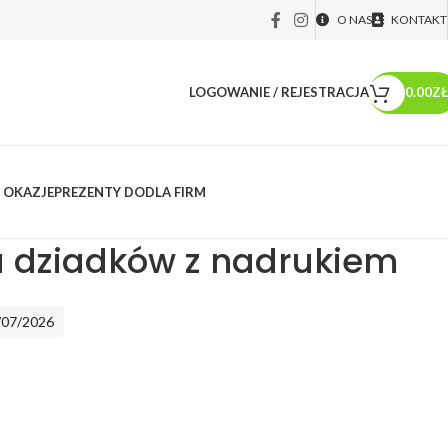
O NAS
KONTAKT
LOGOWANIE / REJESTRACJA
0.00
ZŁ
 OKAZJE
PREZENTY DO
DLA FIRM
y dla...
/
Par
/
Dziadków
/
Poduszki dla dziadków z nadrukiem
a dziadków z nadrukiem
/07/2026