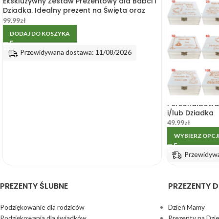
Ekskluzywny Zestaw Prezentowy dla Babci i
Dziadka. Idealny prezent na Święta oraz
Dzień Babci i Dziadka
99.99
zł
DODAJ DO KOSZYKA
Przewidywana dostawa: 11/08/2026
Personalizowa
i/lub Dziadka
49.99
zł
WYBIERZ OPCJ
Przewidyw
PREZENTY ŚLUBNE
PRZEZENTY D
Podziękowanie dla rodziców
Dzień Mamy
Podziękowania dla świadków
Prezenty na Dzi