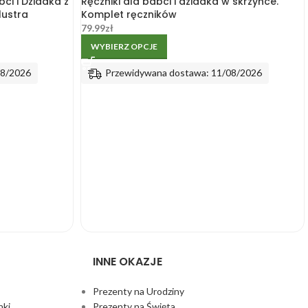
i i Dziadka z
Ręczniki dla babci i dziadka w skrzynce.
lustra
Komplet ręczników
79.99
zł
WYBIERZ OPCJE
08/2026
Przewidywana dostawa: 11/08/2026
INNE OKAZJE
Prezenty na Urodziny
nki
Prezenty na Święta