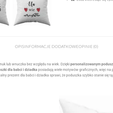
OPIS
INFORMACJE DODATKOWE
OPINIE (0)
uk lub wnuczka bez względu na wiek. Dzięki
personalizowanym podus
szki dla babci i dziadka
posiadają wiele motywów graficznych, więc na p
alny prezent dla babci i dziadka sprawi, że poduszka szybko stanie się t