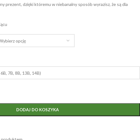
lny prezent, dzięki któremu w niebanalny sposób wyrazisz, że są dla
iącu
DODAJ DO KOSZYKA
m produktem