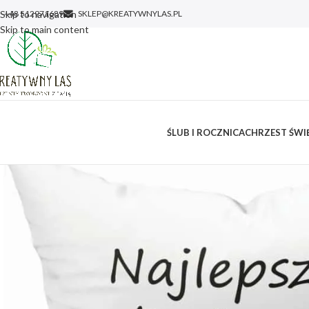
Skip to navigation
+48 512971689
SKLEP@KREATYWNYLAS.PL
Skip to main content
ŚLUB I ROCZNICA
CHRZEST ŚWIĘ