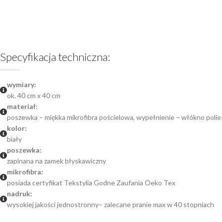
Specyfikacja techniczna:
wymiary:
ok. 40 cm x 40 cm
materiał:
poszewka – miękka mikrofibra pościelowa, wypełnienie – włókno poli
kolor:
biały
poszewka:
zapinana na zamek błyskawiczny
mikrofibra:
posiada certyfikat Tekstylia Godne Zaufania Oeko Tex
nadruk:
wysokiej jakości jednostronny– zalecane pranie max w 40 stopniach