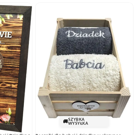
SZYBKA
🚚
WYSYŁKA