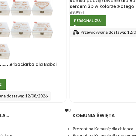
Ramka podziękowanie dla Babc
sercem 3D w kolorze złotego 
69.99
zł
PERSONALIZUJ
Przewidywana dostawa: 12/
na herbaciarka dla Babci
E
ana dostawa: 12/08/2026
LA…
KOMUNIA ŚWIĘTA
Prezent na Komunię dla chłopca
eń Taty
Prezent na Komunię dla dziewczy