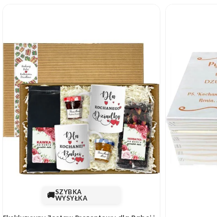
SZYBKA
🚚
WYSYŁKA