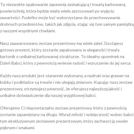
To niezwykłe opakowanie zapewnia zaskakującą i trwałą karbowaną
powierzchnię, która będzie miała wiele zastosowań po wyjęciu
zawartości. Pudełko może być wykorzystane do przechowywania
drobnych przedmiotów, takich jak zdjęcia, stając się tym samym pamiątką
z naszymi wspólnymi chwilami.
Nasz zaawansowany zestaw prezentowy ma wiele zalet. Dostajesz
gotowy prezent, który zostanie zapakowany w elegancki i trwały
kartonik o unikalnej karbowanej strukturze. To idealny upominek na
Dzień Babci, który z pewnością wniesie radość i wzruszenie do jej serca.
Każdy nasz produkt jest starannie wykonany, a nadruki oraz grawer na
kubku i podkładce są trwałe i nie ulegają zmianom. Kupując nasz zestaw
prezentowy, otrzymujesz pewność, że oferujesz najwyższą jakość i
unikalne doświadczenie dla naszej wyjątkowej babci.
Oferujemy Ci niepowtarzalny zestaw prezentowy, który z pewnością
zostanie zapamiętany na długo. Wyraź miłość i wdzięczność wobec babci
tym ekskluzywnym zestawem prezentowym, który zachwyci ją swoim
pięknem i smakami.