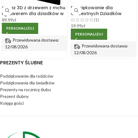
Obraz 3D z drzewem z mchu
Podziękowanie dla
i grawerem dla dziadków w
Chrzestnych Dziadków
drewnianej ramie 21x30cm
Komunia Chrzest Drewniane
(1)
89.99
zł
Pudełko z nadrukiem K3
59.99
zł
PERSONALIZUJ
PERSONALIZUJ
Przewidywana dostawa:
Przewidywana dostawa:
12/08/2026
12/08/2026
PREZENTY ŚLUBNE
Podziękowanie dla rodziców
Podziękowania dla świadków
Prezenty na rocznicę ślubu
Prezent ślubny
Księga gości