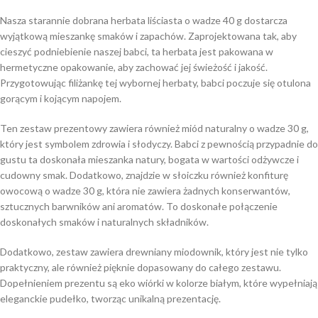
Nasza starannie dobrana herbata liściasta o wadze 40 g dostarcza
wyjątkową mieszankę smaków i zapachów. Zaprojektowana tak, aby
cieszyć podniebienie naszej babci, ta herbata jest pakowana w
hermetyczne opakowanie, aby zachować jej świeżość i jakość.
Przygotowując filiżankę tej wybornej herbaty, babci poczuje się otulona
gorącym i kojącym napojem.
Ten zestaw prezentowy zawiera również miód naturalny o wadze 30 g,
który jest symbolem zdrowia i słodyczy. Babci z pewnością przypadnie do
gustu ta doskonała mieszanka natury, bogata w wartości odżywcze i
cudowny smak. Dodatkowo, znajdzie w słoiczku również konfiturę
owocową o wadze 30 g, która nie zawiera żadnych konserwantów,
sztucznych barwników ani aromatów. To doskonałe połączenie
doskonałych smaków i naturalnych składników.
Dodatkowo, zestaw zawiera drewniany miodownik, który jest nie tylko
praktyczny, ale również pięknie dopasowany do całego zestawu.
Dopełnieniem prezentu są eko wiórki w kolorze białym, które wypełniają
eleganckie pudełko, tworząc unikalną prezentację.