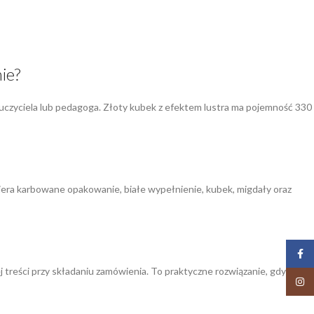
ie?
uczyciela lub pedagoga. Złoty kubek z efektem lustra ma pojemność 330
iera karbowane opakowanie, białe wypełnienie, kubek, migdały oraz
Face
j treści przy składaniu zamówienia. To praktyczne rozwiązanie, gdy
Insta