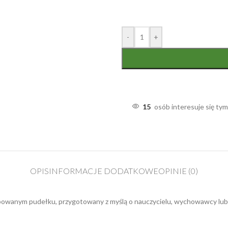
-
+
15
osób interesuje się ty
OPIS
INFORMACJE DODATKOWE
OPINIE (0)
anym pudełku, przygotowany z myślą o nauczycielu, wychowawcy lub pe