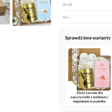
31-50
51+
Sprawdź inne warianty
Złoty zestaw dla
nauczycielki z kubkiem i
migdałami w pudełku