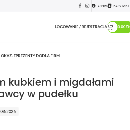
O NAS
KONTAKT
LOGOWANIE / REJESTRACJA
0.00
ZŁ
 OKAZJE
PREZENTY DO
DLA FIRM
y dla...
/
Prezenty dla nauczyciela
/
Kosze prezentowe dla nauczycieli
/
mi dla wychowawcy w pudełku
ym kubkiem i migdałami
awcy w pudełku
/08/2026