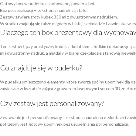
Gotowy box w pudełku o karbowanej powierzchni.
Bez personalizacji – tekst oraz nadruk są stałe.
Zestaw zawiera złoty kubek 330 ml z dwustronnym nadrukiem.
W środku znajdują się także migdały w białej czekoladzie i zawieszka w ks
Dlaczego ten box prezentowy dla wychowawc
Ten zestaw łączy praktyczny kubek z dodatkiem słodkim i dekoracyjną z
ml i dwustronny nadruk, a migdały w białej czekoladzie stanowią niewiel
Co znajduje się w pudełku?
W pudełku umieszczono elementy, które tworzą spójny upominek dla osob
zawieszkę w kształcie zająca z grawerem laserowym i sercem 3D ze złote
Czy zestaw jest personalizowany?
Zestaw nie jest personalizowany. Tekst oraz nadruk na etykietach i zawi
potrzebny jest gotowy upominek bez uzupełniania pól personalizacji.