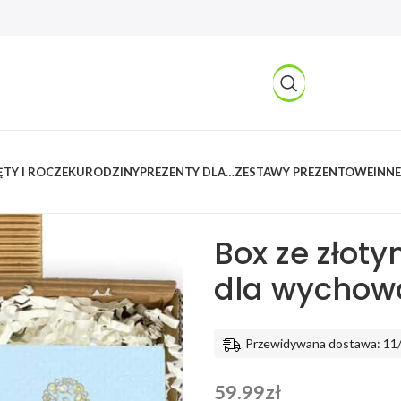
TY I ROCZEK
URODZINY
PREZENTY DLA…
ZESTAWY PREZENTOWE
INNE
Kreatywnylas
/
Produkty
/
Prezent
Box ze złotym kubkiem i migdała
Box ze złot
dla wychow
Przewidywana dostawa: 11
59.99
zł