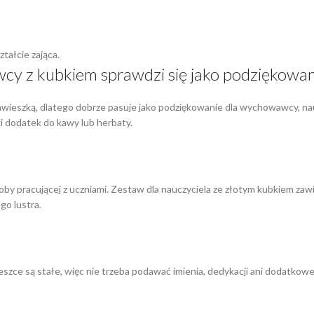
ztałcie zająca.
y z kubkiem sprawdzi się jako podziękowan
awieszką, dlatego dobrze pasuje jako podziękowanie dla wychowawcy, na
ki dodatek do kawy lub herbaty.
y pracującej z uczniami. Zestaw dla nauczyciela ze złotym kubkiem zaw
go lustra.
eszce są stałe, więc nie trzeba podawać imienia, dedykacji ani dodatkowe