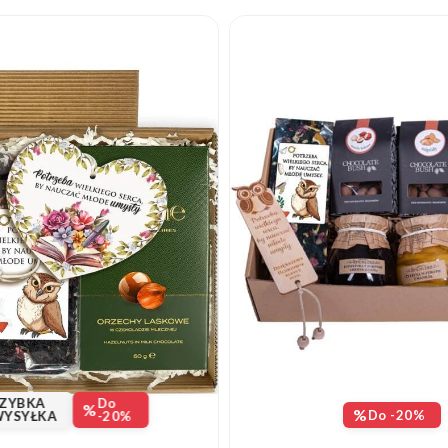
ZYBKA
Do
%
%
Do -20%
YSYŁKA
-20%