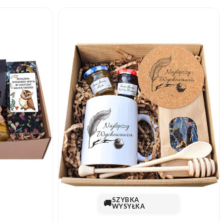
SZYBKA
🚚
WYSYŁKA