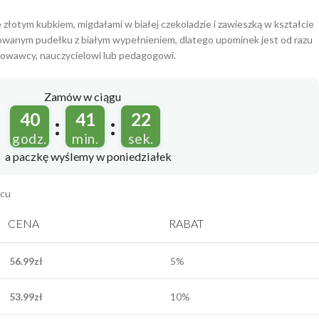
złotym kubkiem, migdałami w białej czekoladzie i zawieszką w kształcie
rbowanym pudełku z białym wypełnieniem, dlatego upominek jest od razu
owawcy, nauczycielowi lub pedagogowi.
Zamów w ciągu
40
41
21
:
:
godz.
min.
sek.
a paczkę wyślemy
w poniedziałek
ącu
CENA
RABAT
56.99
zł
5%
53.99
zł
10%