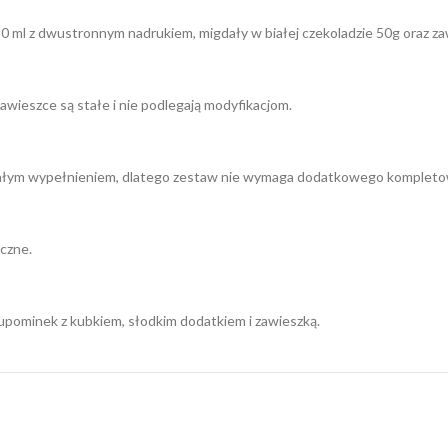
0 ml z dwustronnym nadrukiem, migdały w białej czekoladzie 50g oraz zaw
zawieszce są stałe i nie podlegają modyfikacjom.
białym wypełnieniem, dlatego zestaw nie wymaga dodatkowego kompleto
ęczne.
pominek z kubkiem, słodkim dodatkiem i zawieszką.