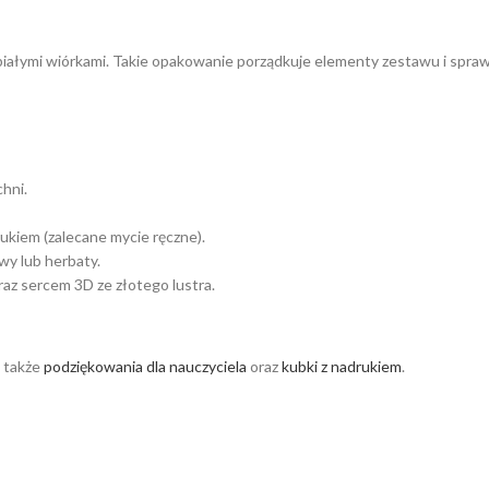
iałymi wiórkami. Takie opakowanie porządkuje elementy zestawu i sprawi
hni.
ukiem (zalecane mycie ręczne).
wy lub herbaty.
raz sercem 3D ze złotego lustra.
ź także
podziękowania dla nauczyciela
oraz
kubki z nadrukiem
.