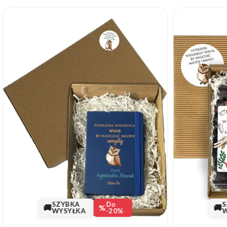
SZYBKA
Do
S
🚚
%
🚚
WYSYŁKA
-20%
W