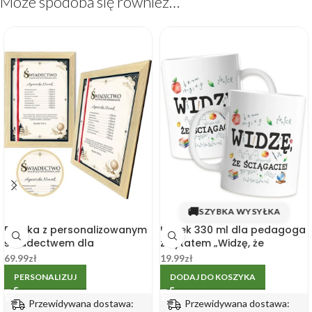
Może spodoba się również…
🚚
SZYBKA WYSYŁKA
Ramka z personalizowanym
Kubek 330 ml dla pedagoga
świadectwem dla
z cytatem „Widzę, że
nauczyciela na koniec roku
ściągacie!”
69.99
zł
19.99
zł
PERSONALIZUJ
DODAJ DO KOSZYKA
Przewidywana dostawa:
Przewidywana dostawa: