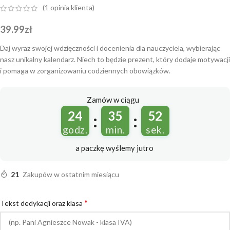
(
1
opinia klienta)
39.99
zł
Daj wyraz swojej wdzięczności i docenienia dla nauczyciela, wybierając
nasz unikalny kalendarz. Niech to będzie prezent, który dodaje motywacji
i pomaga w zorganizowaniu codziennych obowiązków.
Zamów w ciągu
24
35
51
:
:
godz.
min.
sek.
a paczkę wyślemy
jutro
21
Zakupów w ostatnim miesiącu
*
Tekst dedykacji oraz klasa