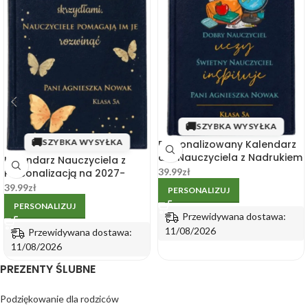
🚚
SZYBKA WYSYŁKA
🚚
SZYBKA WYSYŁKA
Personalizowany Kalendarz
dla Nauczyciela z Nadrukiem
Kalendarz Nauczyciela z
na 2027 – Elegancki Prezent
39.99
zł
Personalizacją na 2027-
dla Nauczyciela
Elegancki Personalizowany
39.99
zł
PERSONALIZUJ
Prezent dla Nauczyciela
PERSONALIZUJ
Przewidywana dostawa:
11/08/2026
Przewidywana dostawa:
11/08/2026
PREZENTY ŚLUBNE
Podziękowanie dla rodziców