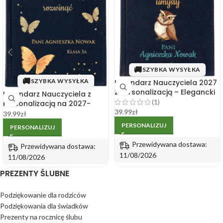
🚚
SZYBKA WYSYŁKA
🚚
SZYBKA WYSYŁKA
Kalendarz Nauczyciela 2027
z Personalizacją – Elegancki
Kalendarz Nauczyciela z
Prezent dla Nauczyciela
(1)
Personalizacją na 2027-
39.99
zł
Elegancki Personalizowany
39.99
zł
Prezent dla Nauczyciela
PERSONALIZUJ
PERSONALIZUJ
Przewidywana dostawa:
Przewidywana dostawa:
11/08/2026
11/08/2026
PREZENTY ŚLUBNE
Podziękowanie dla rodziców
Podziękowania dla świadków
Prezenty na rocznicę ślubu