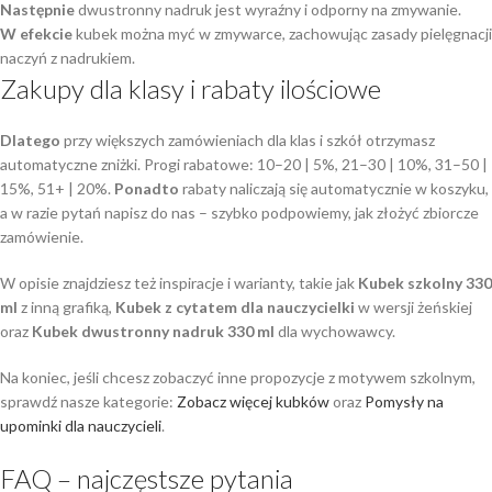
Następnie
dwustronny nadruk jest wyraźny i odporny na zmywanie.
W efekcie
kubek można myć w zmywarce, zachowując zasady pielęgnacji
naczyń z nadrukiem.
Zakupy dla klasy i rabaty ilościowe
Dlatego
przy większych zamówieniach dla klas i szkół otrzymasz
automatyczne zniżki. Progi rabatowe: 10–20 | 5%, 21–30 | 10%, 31–50 |
15%, 51+ | 20%.
Ponadto
rabaty naliczają się automatycznie w koszyku,
a w razie pytań napisz do nas – szybko podpowiemy, jak złożyć zbiorcze
zamówienie.
W opisie znajdziesz też inspiracje i warianty, takie jak
Kubek szkolny 330
ml
z inną grafiką,
Kubek z cytatem dla nauczycielki
w wersji żeńskiej
oraz
Kubek dwustronny nadruk 330 ml
dla wychowawcy.
Na koniec, jeśli chcesz zobaczyć inne propozycje z motywem szkolnym,
sprawdź nasze kategorie:
Zobacz więcej kubków
oraz
Pomysły na
upominki dla nauczycieli
.
FAQ – najczęstsze pytania