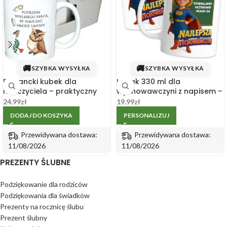
🚚
🚚
SZYBKA WYSYŁKA
SZYBKA WYSYŁKA
Elegancki kubek dla
Kubek 330 ml dla
nauczyciela – praktyczny
wychowawczyni z napisem –
prezent
personalizacja
24.99
zł
19.99
zł
DODAJ DO KOSZYKA
PERSONALIZUJ
Przewidywana dostawa:
Przewidywana dostawa:
11/08/2026
11/08/2026
PREZENTY ŚLUBNE
Podziękowanie dla rodziców
Podziękowania dla świadków
Prezenty na rocznicę ślubu
Prezent ślubny