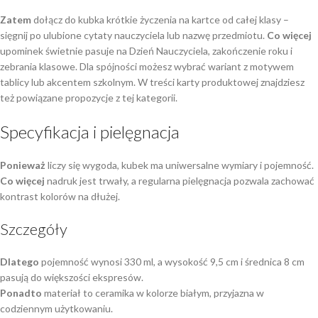
Zatem
dołącz do kubka krótkie życzenia na kartce od całej klasy –
sięgnij po ulubione cytaty nauczyciela lub nazwę przedmiotu.
Co więcej
upominek świetnie pasuje na Dzień Nauczyciela, zakończenie roku i
zebrania klasowe. Dla spójności możesz wybrać wariant z motywem
tablicy lub akcentem szkolnym. W treści karty produktowej znajdziesz
też powiązane propozycje z tej kategorii.
Specyfikacja i pielęgnacja
Ponieważ
liczy się wygoda, kubek ma uniwersalne wymiary i pojemność.
Co więcej
nadruk jest trwały, a regularna pielęgnacja pozwala zachować
kontrast kolorów na dłużej.
Szczegóły
Dlatego
pojemność wynosi 330 ml, a wysokość 9,5 cm i średnica 8 cm
pasują do większości ekspresów.
Ponadto
materiał to ceramika w kolorze białym, przyjazna w
codziennym użytkowaniu.