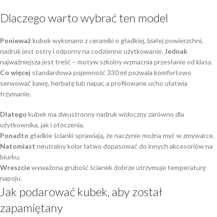
Dlaczego warto wybrać ten model
Ponieważ
kubek wykonano z ceramiki o gładkiej, białej powierzchni,
nadruk jest ostry i odporny na codzienne użytkowanie.
Jednak
najważniejsza jest treść – motyw szkolny wzmacnia przesłanie od klasy.
Co więcej
standardowa pojemność 330 ml pozwala komfortowo
serwować kawę, herbatę lub napar, a profilowane ucho ułatwia
trzymanie.
Dlatego
kubek ma dwustronny nadruk widoczny zarówno dla
użytkownika, jak i otoczenia.
Ponadto
gładkie ścianki sprawiają, że naczynie można myć w zmywarce.
Natomiast
neutralny kolor łatwo dopasować do innych akcesoriów na
biurku.
Wreszcie
wyważona grubość ścianek dobrze utrzymuje temperaturę
napoju.
Jak podarować kubek, aby został
zapamiętany