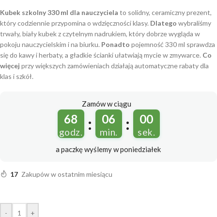
Kubek szkolny 330 ml dla nauczyciela
to solidny, ceramiczny prezent,
który codziennie przypomina o wdzięczności klasy.
Dlatego
wybraliśmy
trwały, biały kubek z czytelnym nadrukiem, który dobrze wygląda w
pokoju nauczycielskim i na biurku.
Ponadto
pojemność 330 ml sprawdza
się do kawy i herbaty, a gładkie ścianki ułatwiają mycie w zmywarce.
Co
więcej
przy większych zamówieniach działają automatyczne rabaty dla
klas i szkół.
Zamów w ciągu
68
05
59
:
:
godz.
min.
sek.
a paczkę wyślemy
w poniedziałek
17
Zakupów w ostatnim miesiącu
-
+