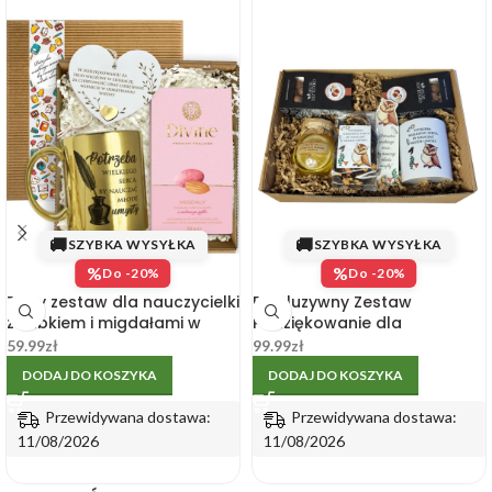
🚚
🚚
SZYBKA WYSYŁKA
SZYBKA WYSYŁKA
%
%
Do -20%
Do -20%
Złoty zestaw dla nauczycielki
Ekskluzywny Zestaw
z kubkiem i migdałami w
Podziękowanie dla
pudełku
Nauczyciela – Naturalne
59.99
zł
99.99
zł
Przetwory
DODAJ DO KOSZYKA
DODAJ DO KOSZYKA
Przewidywana dostawa:
Przewidywana dostawa:
11/08/2026
11/08/2026