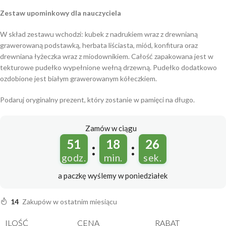
Zestaw upominkowy dla nauczyciela
W skład zestawu wchodzi: kubek z nadrukiem wraz z drewnianą
grawerowaną podstawką, herbata liściasta, miód, konfitura oraz
drewniana łyżeczka wraz z miodownikiem. Całość zapakowana jest w
tekturowe pudełko wypełnione wełną drzewną. Pudełko dodatkowo
ozdobione jest białym grawerowanym kółeczkiem.
Podaruj oryginalny prezent, który zostanie w pamięci na długo.
Zamów w ciągu
51
18
26
:
:
godz.
min.
sek.
a paczkę wyślemy
w poniedziałek
14
Zakupów w ostatnim miesiącu
ILOŚĆ
CENA
RABAT