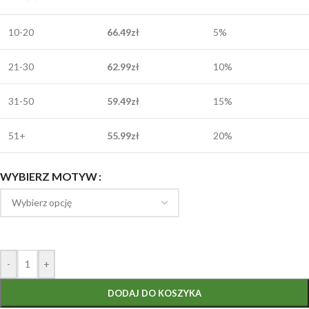
10-20
66.49
zł
5%
21-30
62.99
zł
10%
31-50
59.49
zł
15%
51+
55.99
zł
20%
WYBIERZ MOTYW
-
+
DODAJ DO KOSZYKA