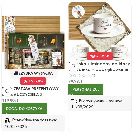
%
Do -20%
Filiżanka z imionami od klasy
w pudełku – podziękowanie
🚚
SZYBKA WYSYŁKA
dla wychowawcy
(1)
%
79.99
zł
Do -20%
DUŻY ZESTAW PREZENTOWY
PERSONALIZUJ
DLA NAUCZYCIELA Z
ZAKŁADKĄ, MIODEM,
Przewidywana dostawa:
119.99
zł
KONFITURĄ I ORZECHAMI
11/08/2026
DODAJ DO KOSZYKA
Przewidywana dostawa:
10/08/2026