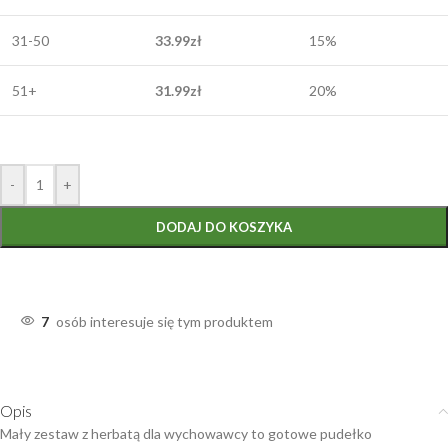
31-50
33.99
zł
15%
51+
31.99
zł
20%
-
+
DODAJ DO KOSZYKA
7
osób interesuje się tym produktem
Opis
Mały zestaw z herbatą dla wychowawcy to gotowe pudełko