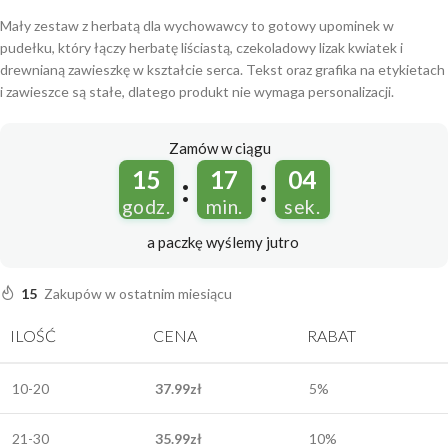
Mały zestaw z herbatą dla wychowawcy to gotowy upominek w
pudełku, który łączy herbatę liściastą, czekoladowy lizak kwiatek i
drewnianą zawieszkę w kształcie serca. Tekst oraz grafika na etykietach
i zawieszce są stałe, dlatego produkt nie wymaga personalizacji.
Zamów w ciągu
15
17
03
:
:
godz.
min.
sek.
a paczkę wyślemy
jutro
15
Zakupów w ostatnim miesiącu
ILOŚĆ
CENA
RABAT
10-20
37.99
zł
5%
21-30
35.99
zł
10%