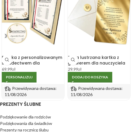
Ramka z personalizowanym
Złota lustrzana kartka z
świadectwem dla
grawerem dla nauczyciela
nauczyciela na koniec roku
na zakończenie roku
69.99
zł
29.99
zł
PERSONALIZUJ
DODAJ DO KOSZYKA
Przewidywana dostawa:
Przewidywana dostawa:
11/08/2026
11/08/2026
PREZENTY ŚLUBNE
Podziękowanie dla rodziców
Podziękowania dla świadków
Prezenty na rocznicę ślubu