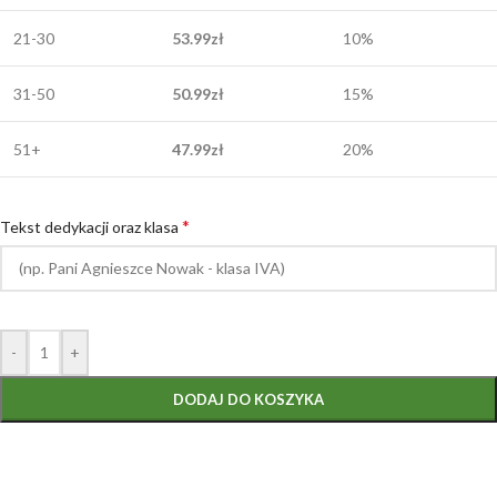
21-30
53.99
zł
10%
31-50
50.99
zł
15%
51+
47.99
zł
20%
*
Tekst dedykacji oraz klasa
-
+
DODAJ DO KOSZYKA