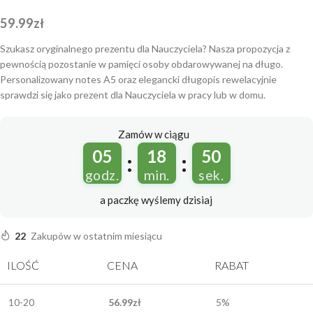
59.99
zł
Szukasz oryginalnego prezentu dla Nauczyciela? Nasza propozycja z
pewnością pozostanie w pamięci osoby obdarowywanej na długo.
Personalizowany notes A5 oraz elegancki długopis rewelacyjnie
sprawdzi się jako prezent dla Nauczyciela w pracy lub w domu.
Zamów w ciągu
05
18
49
:
:
godz.
min.
sek.
a paczkę wyślemy
dzisiaj
22
Zakupów w ostatnim miesiącu
ILOŚĆ
CENA
RABAT
10-20
56.99
zł
5%