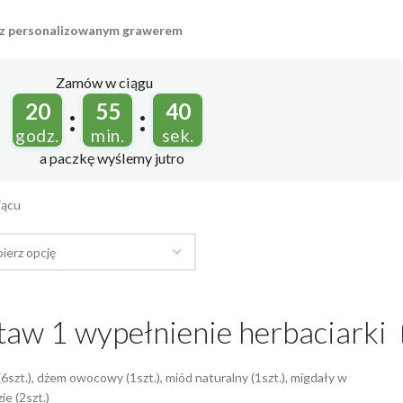
 z personalizowanym grawerem
Zamów w ciągu
20
55
39
:
:
godz.
min.
sek.
a paczkę wyślemy
jutro
iącu
taw 1 wypełnienie herbaciarki
6szt.), dżem owocowy (1szt.), miód naturalny (1szt.), migdały w
ie (2szt.)