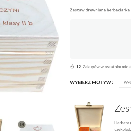
Zestaw drewniana herbaciarka
12
Zakupów w ostatnim mies
WYBIERZ MOTYW
Zes
Herbata (
czekoladz