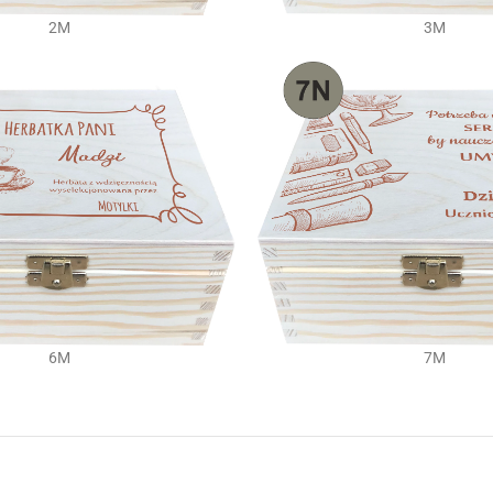
2M
3M
6M
7M