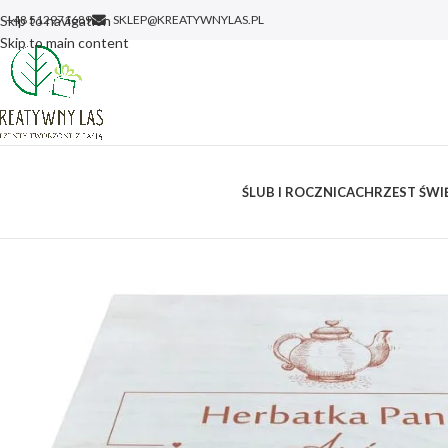
Skip to navigation
+48 512971689
SKLEP@KREATYWNYLAS.PL
Skip to main content
ŚLUB I ROCZNICA
CHRZEST ŚWIĘ