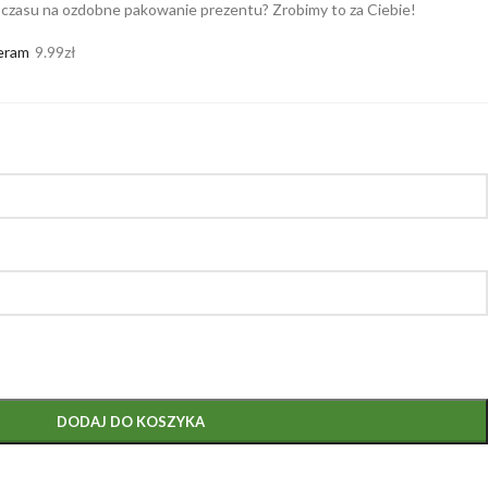
 czasu na ozdobne pakowanie prezentu? Zrobimy to za Ciebie!
eram
9.99
zł
DODAJ DO KOSZYKA