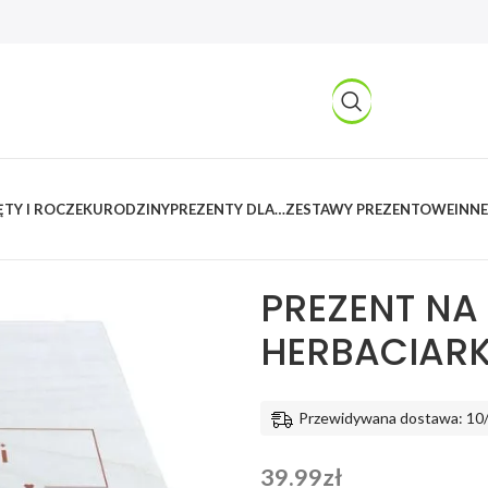
TY I ROCZEK
URODZINY
PREZENTY DLA…
ZESTAWY PREZENTOWE
INNE
Kreatywnylas
/
Produkty
/
Imprez
HERBACIARKA Z GRAWEREM
PREZENT NA
HERBACIAR
Przewidywana dostawa: 10
39.99
zł