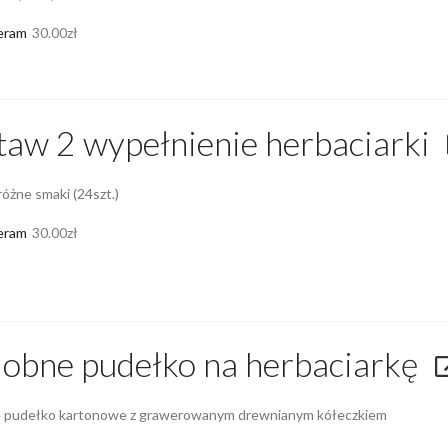
eram
30.00
zł
taw 2 wypełnienie herbaciarki
óżne smaki (24szt.)
eram
30.00
zł
obne pudełko na herbaciarkę
 pudełko kartonowe z grawerowanym drewnianym kółeczkiem