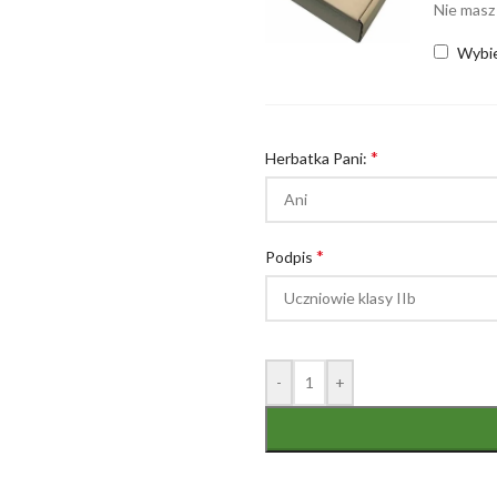
Nie masz
Wybi
*
Herbatka Pani:
*
Podpis
-
+