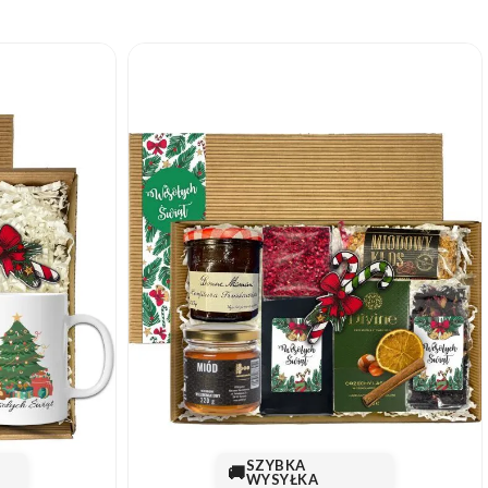
SZYBKA
🚚
WYSYŁKA