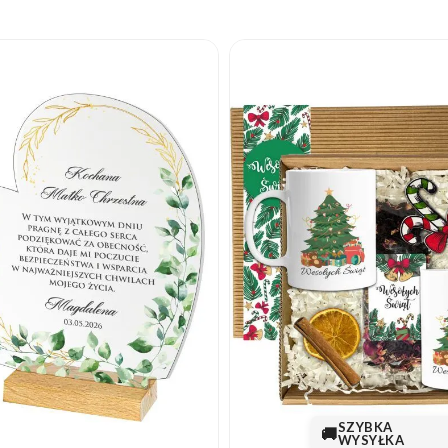
SZYBKA
🚚
WYSYŁKA