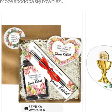
Może spodoba się również…
SZYBKA
🚚
WYSYŁKA