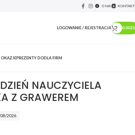
O NAS
KONTAKT
LOGOWANIE / REJESTRACJA
0.00
ZŁ
 OKAZJE
PREZENTY DO
DLA FIRM
y okolicznościowe
/
PREZENT NA DZIEŃ NAUCZYCIELA
 DZIEŃ NAUCZYCIELA
KA Z GRAWEREM
/08/2026