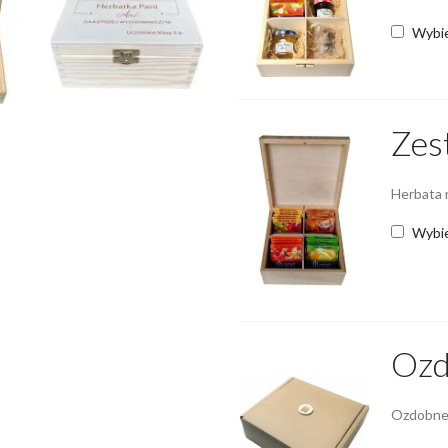
Wybi
Zes
Herbata r
Wybi
Ozd
Ozdobne