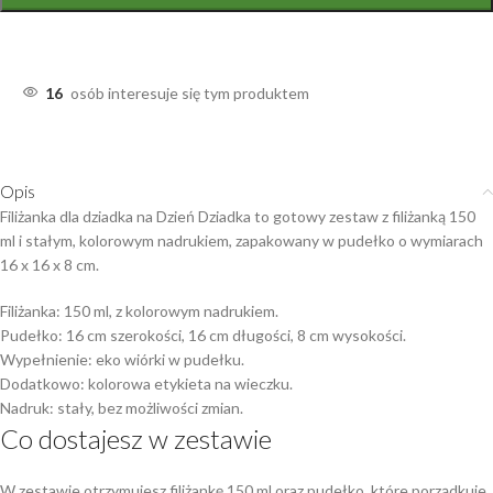
16
osób interesuje się tym produktem
Opis
Filiżanka dla dziadka na Dzień Dziadka to gotowy zestaw z filiżanką 150
ml i stałym, kolorowym nadrukiem, zapakowany w pudełko o wymiarach
16 x 16 x 8 cm.
Filiżanka: 150 ml, z kolorowym nadrukiem.
Pudełko: 16 cm szerokości, 16 cm długości, 8 cm wysokości.
Wypełnienie: eko wiórki w pudełku.
Dodatkowo: kolorowa etykieta na wieczku.
Nadruk: stały, bez możliwości zmian.
Co dostajesz w zestawie
W zestawie otrzymujesz filiżankę 150 ml oraz pudełko, które porządkuje