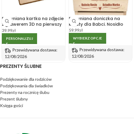
Drewniana kartka na zdjęcie
Drewniana doniczka na
z grawerem 3D na pierwszy
kwiaty dla Babci. Nosidło
Dzień Babci i Dziadka
59.99
zł
39.99
zł
WYBIERZ OPCJE
PERSONALIZUJ
Przewidywana dostawa:
Przewidywana dostawa:
12/08/2026
12/08/2026
PREZENTY ŚLUBNE
Podziękowanie dla rodziców
Podziękowania dla świadków
Prezenty na rocznicę ślubu
Prezent ślubny
Księga gości