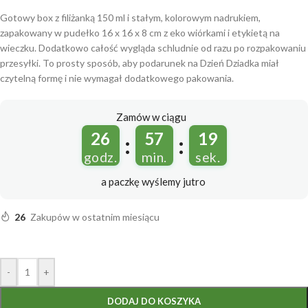
Gotowy box z filiżanką 150 ml i stałym, kolorowym nadrukiem,
zapakowany w pudełko 16 x 16 x 8 cm z eko wiórkami i etykietą na
wieczku. Dodatkowo całość wygląda schludnie od razu po rozpakowaniu
przesyłki. To prosty sposób, aby podarunek na Dzień Dziadka miał
czytelną formę i nie wymagał dodatkowego pakowania.
Zamów w ciągu
26
57
19
:
:
godz.
min.
sek.
a paczkę wyślemy
jutro
26
Zakupów w ostatnim miesiącu
-
+
DODAJ DO KOSZYKA