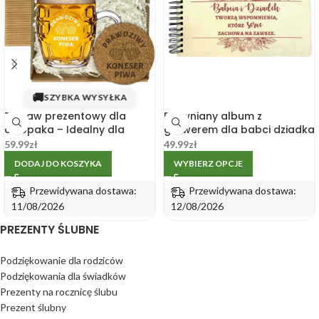
🚚
SZYBKA WYSYŁKA
Zestaw prezentowy dla
Drewniany album z
chłopaka – Idealny dla
grawerem dla babci dziadka
miłośnika piwa
na zdjęcia A4
59.99
zł
49.99
zł
DODAJ DO KOSZYKA
WYBIERZ OPCJE
Przewidywana dostawa:
Przewidywana dostawa:
11/08/2026
12/08/2026
PREZENTY ŚLUBNE
Podziękowanie dla rodziców
Podziękowania dla świadków
Prezenty na rocznicę ślubu
Prezent ślubny