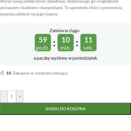
Wyraź swoją wdzięczność dziadkowi, obdarowując go oryginalnym
zestawem z kubkiem i skarpetkami. To upominek, który z pewnością
wywoła uśmiech na jego twarzy.
Zamów w ciągu
59
10
11
:
:
godz.
min.
sek.
a paczkę wyślemy
w poniedziałek
10
Zakupów w ostatnim miesiącu
-
+
DODAJ DO KOSZYKA