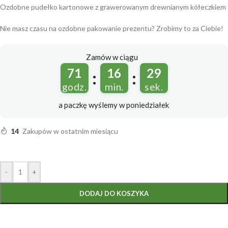
Ozdobne pudełko kartonowe z grawerowanym drewnianym kółeczkiem
Nie masz czasu na ozdobne pakowanie prezentu? Zrobimy to za Ciebie!
Zamów w ciągu
71
16
29
:
:
godz.
min.
sek.
a paczkę wyślemy
w poniedziałek
14
Zakupów w ostatnim miesiącu
-
+
DODAJ DO KOSZYKA