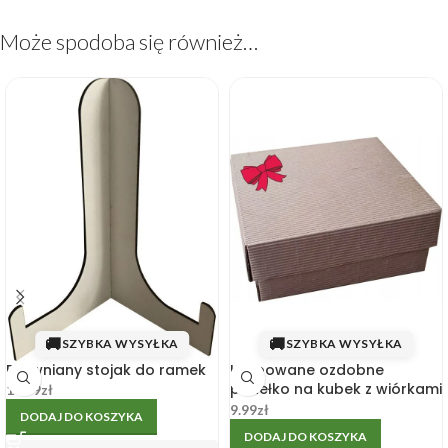
Może spodoba się również…
🚚
🚚
SZYBKA WYSYŁKA
SZYBKA WYSYŁKA
Drewniany stojak do ramek
Karbowane ozdobne
pudełko na kubek z wiórkami
14.99
zł
i kokardką
9.99
zł
DODAJ DO KOSZYKA
DODAJ DO KOSZYKA