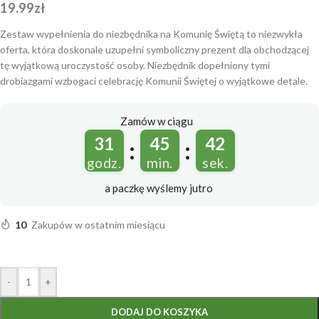
19.99
zł
Zestaw wypełnienia do niezbędnika na Komunię Świętą to niezwykła
oferta, która doskonale uzupełni symboliczny prezent dla obchodzącej
tę wyjątkową uroczystość osoby. Niezbędnik dopełniony tymi
drobiazgami wzbogaci celebrację Komunii Świętej o wyjątkowe detale.
Zamów w ciągu
31
45
41
:
:
godz.
min.
sek.
a paczkę wyślemy
jutro
10
Zakupów w ostatnim miesiącu
-
+
DODAJ DO KOSZYKA