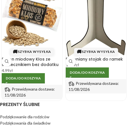
🚚
🚚
SZYBKA WYSYŁKA
SZYBKA WYSYŁKA
Baton miodowy Kłos ze
Drewniany stojak do ramek
słonecznikiem bez dodatku
14.99
zł
cukru 45 g
4.99
zł
DODAJ DO KOSZYKA
DODAJ DO KOSZYKA
Przewidywana dostawa:
Przewidywana dostawa:
11/08/2026
11/08/2026
PREZENTY ŚLUBNE
Podziękowanie dla rodziców
Podziękowania dla świadków