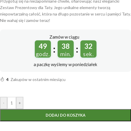
Przygotuj się na niezapomniane chwile, ofiarowując nasz elegancki
Zestaw Prezentowy dla Taty. Jego unikalne elementy tworzą
niepowtarzalną całość, która na długo pozostanie w sercu i pamięci Taty.
Nie wahaj się i zamów teraz!
Zamów w ciągu
49
38
32
:
:
godz.
min.
sek.
a paczkę wyślemy
w poniedziałek
4
Zakupów w ostatnim miesiącu
-
+
DODAJ DO KOSZYKA