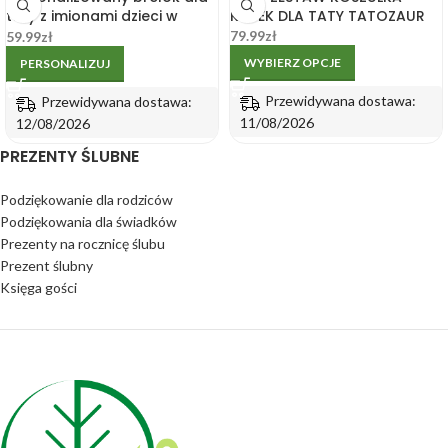
taty z imionami dzieci w
KUBEK DLA TATY TATOZAUR
drewnianym pudełku
79.99
zł
59.99
zł
WYBIERZ OPCJE
PERSONALIZUJ
Przewidywana dostawa:
Przewidywana dostawa:
11/08/2026
12/08/2026
PREZENTY ŚLUBNE
Podziękowanie dla rodziców
Podziękowania dla świadków
Prezenty na rocznicę ślubu
Prezent ślubny
Księga gości