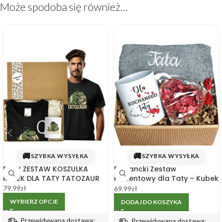
Może spodoba się również…
🚚
🚚
SZYBKA WYSYŁKA
SZYBKA WYSYŁKA
DUŻY ZESTAW KOSZULKA
Elegancki Zestaw
KUBEK DLA TATY TATOZAUR
Prezentowy dla Taty – Kubek
+ Ręcznik w Pudełku
79.99
zł
69.99
zł
WYBIERZ OPCJE
DODAJ DO KOSZYKA
Przewidywana dostawa:
Przewidywana dostawa: