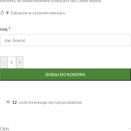
wyrazisz, że obdarowywana osoba jest dla Ciebie ważna.
9
Zakupów w ostatnim miesiącu
*
Imię
-
+
DODAJ DO KOSZYKA
12
osób interesuje się tym produktem
Opis