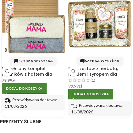
🚚
🚚
SZYBKA WYSYŁKA
SZYBKA WYSYŁKA
Bawełniany komplet
Duży zestaw z herbatą,
ręczników z haftem dla
miodem i syropem dla
mamy w pudełku
Kochanej Mamy
(1)
79.99
zł
99.99
zł
DODAJ DO KOSZYKA
DODAJ DO KOSZYKA
Przewidywana dostawa:
Przewidywana dostawa:
11/08/2026
11/08/2026
PREZENTY ŚLUBNE