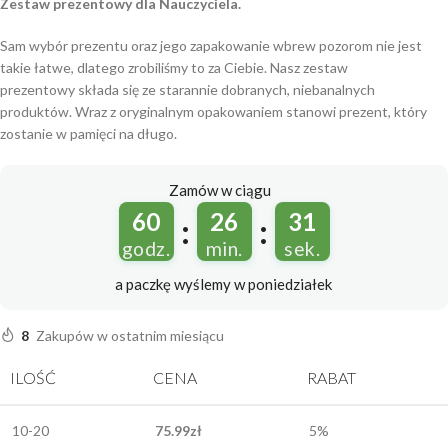
Zestaw prezentowy dla Nauczyciela.
Sam wybór prezentu oraz jego zapakowanie wbrew pozorom nie jest
takie łatwe, dlatego zrobiliśmy to za Ciebie. Nasz zestaw
prezentowy składa się ze starannie dobranych, niebanalnych
produktów. Wraz z oryginalnym opakowaniem stanowi prezent, który
zostanie w pamięci na długo.
Zamów w ciągu
60
26
30
:
:
godz.
min.
sek.
a paczkę wyślemy
w poniedziałek
8
Zakupów w ostatnim miesiącu
ILOŚĆ
CENA
RABAT
10-20
75.99
zł
5%