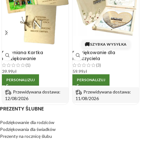
🚚
SZYBKA WYSYŁKA
Drewniana Kartka
Podziękowanie dla
Podziękowanie
Nauczyciela
Personalizowana dla
Personalizowane Drewniane
(1)
(3)
Nauczyciela
Pudełko ze Złotym Sercem
39.99
zł
59.99
zł
PERSONALIZUJ
PERSONALIZUJ
Przewidywana dostawa:
Przewidywana dostawa:
12/08/2026
11/08/2026
PREZENTY ŚLUBNE
Podziękowanie dla rodziców
Podziękowania dla świadków
Prezenty na rocznicę ślubu