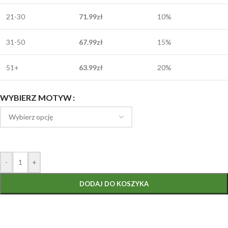
21-30
71.99
zł
10%
31-50
67.99
zł
15%
51+
63.99
zł
20%
WYBIERZ MOTYW
-
+
DODAJ DO KOSZYKA