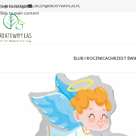
Skip to navigation
+48 512971689
SKLEP@KREATYWNYLAS.PL
Skip to main content
ŚLUB I ROCZNICA
CHRZEST ŚWIĘ