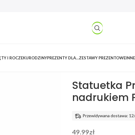
TY I ROCZEK
URODZINY
PREZENTY DLA…
ZESTAWY PREZENTOWE
INNE
Kreatywnylas
/
Produkty
/
Prezent
chłopca
Statuetka P
nadrukiem 
Przewidywana dostawa: 12
49.99
zł