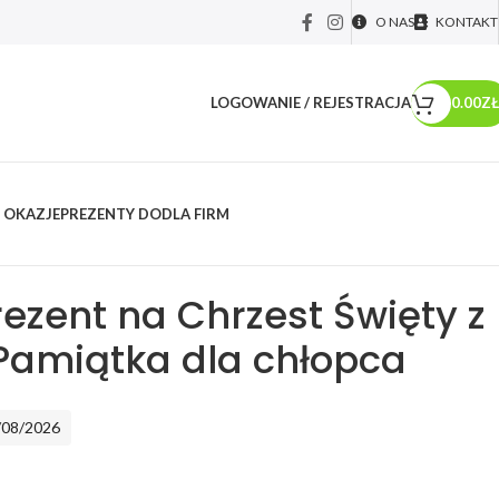
O NAS
KONTAKT
LOGOWANIE / REJESTRACJA
0.00
ZŁ
 OKAZJE
PREZENTY DO
DLA FIRM
y dla...
/
Statuetka Prezent na Chrzest Święty z nadrukiem Pamiątka dla
rezent na Chrzest Święty z
Pamiątka dla chłopca
/08/2026