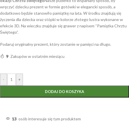
okazji Chrztu Świętego
Nasze pudełko to wspaniały sposób, by
wręczyć dziecku prezent w formie gotówki w elegancki sposób, a
dodatkowo będzie stanowiło pamiątkę na lata. W środku znajdują się
życzenia dla dziecka oraz stópki w kolorze złotego lustra wykonane w
efekcie 3D. Na wieczku znajduje się grawer z napisem “Pamiątka Chrztu
Świętego”.
Podaruj oryginalny prezent, który zostanie w pamięci na długo.
9
Zakupów w ostatnim miesiącu
-
+
DODAJ DO KOSZYKA
13
osób interesuje się tym produktem