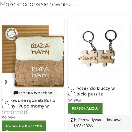
Może spodoba się również…
Breloczek do kluczy w
🚚
SZYBKA WYSYŁKA
kształcie puzzli z
wygrawerowanymi imionami
Haftowane ręczniki Buzia
14.99
zł
2szt.
mamy i Pupa mamy w
PERSONALIZUJ
pudełku
(1)
59.99
zł
Przewidywana dostawa:
11/08/2026
DODAJ DO KOSZYKA