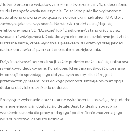
Złotym Sercem to wyjątkowy prezent, stworzony z myślą o docenieniu
trudu i zaangażowania nauczyciela. To solidne pudełko wykonane z
naturalnego drewna w połączeniu z eleganckim nadrukiem UV, który
zachwyca jakością wykonania. Na wieczku pudełka znajduje się
efektowny napis 3D “Dziękuję” lub “Dziękujemy”, stanowiący wyraz
szacunku i wdzięczności. Dodatkowym elementem ozdobnym jest złote,
lustrzane serce, które wyróżnia się efektem 3D oraz wysokiej jakości
nadrukiem zawierającym sentymentalne podziękowania.
Dzięki możliwości personalizacji, każde pudełko może stać się unikatowe
i wyjątkowo dedykowane. Po zakupie, Klient ma możliwość przesłania
informacji do sprzedającego dotyczących osoby, dla której jest
przeznaczony prezent, oraz od kogo pochodzi. Istnieje również opcja
dodania daty lub rocznika do podpisu.
Precyzyjne wykonanie oraz staranne wykończenie sprawiają, że pudełko
emanuje elegancją i dbałością o detale. Jest to idealny sposób na
wyrażenie uznania dla pracy pedagoga i podkreślenie znaczenia jego
wkładu w rozwój osobisty uczniów.