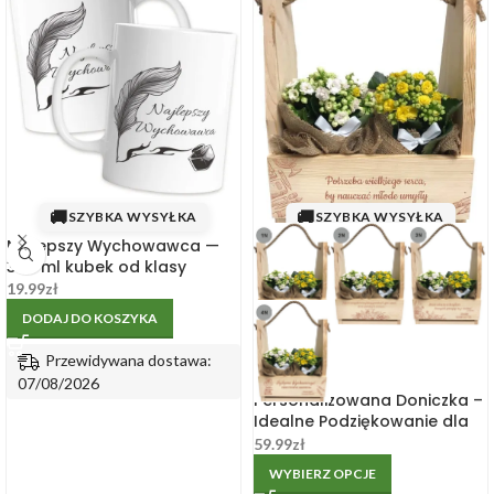
🚚
🚚
SZYBKA WYSYŁKA
SZYBKA WYSYŁKA
Najlepszy Wychowawca —
330 ml kubek od klasy
19.99
zł
DODAJ DO KOSZYKA
Przewidywana dostawa:
07/08/2026
Personalizowana Doniczka –
Idealne Podziękowanie dla
Nauczyciela
59.99
zł
WYBIERZ OPCJE