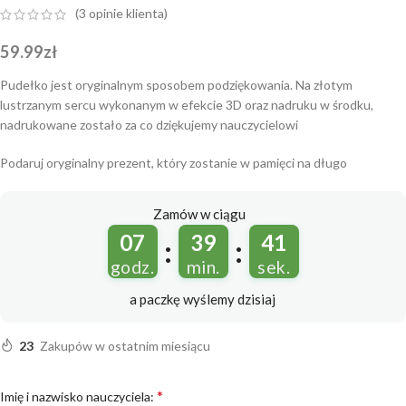
(
3
opinie klienta)
59.99
zł
Pudełko jest oryginalnym sposobem podziękowania. Na złotym
lustrzanym sercu wykonanym w efekcie 3D oraz nadruku w środku,
nadrukowane zostało za co dziękujemy nauczycielowi
Podaruj oryginalny prezent, który zostanie w pamięci na długo
Zamów w ciągu
07
39
40
:
:
godz.
min.
sek.
a paczkę wyślemy
dzisiaj
23
Zakupów w ostatnim miesiącu
*
Imię i nazwisko nauczyciela: