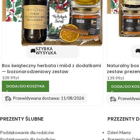
SZYBKA
🚚

WYSYŁKA
Box świąteczny herbata i miód z dodatkami
Naturalny box
— bożonarodzeniowy zestaw
zestaw prezen
i miodem
109.99
zł
139.99
zł
DODAJ DO KOSZYKA
DODAJ DO KO
Przewidywana dostawa: 11/08/2026
Przewidyw
PREZENTY ŚLUBNE
PRZEZENTY D
Podziękowanie dla rodziców
Dzień Mamy
Podziękowania dla świadków
Prezenty na Dzi