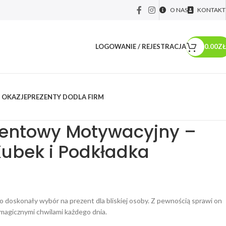
O NAS
KONTAKT
LOGOWANIE / REJESTRACJA
0.00
ZŁ
 OKAZJE
PREZENTY DO
DLA FIRM
m
/
Zestaw Prezentowy Motywacyjny – Kalendarz, Kubek i Podkładka
zentowy Motywacyjny –
Kubek i Podkładka
o doskonały wybór na prezent dla bliskiej osoby. Z pewnością sprawi on
ę magicznymi chwilami każdego dnia.