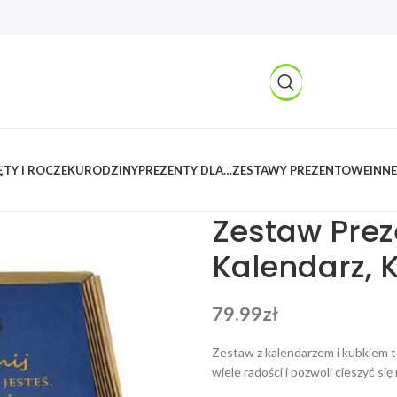
TY I ROCZEK
URODZINY
PREZENTY DLA…
ZESTAWY PREZENTOWE
INNE
Kreatywnylas
/
Produkty
/
Dla Fir
Zestaw Pre
Kalendarz, 
79.99
zł
Zestaw z kalendarzem i kubkiem t
wiele radości i pozwoli cieszyć si