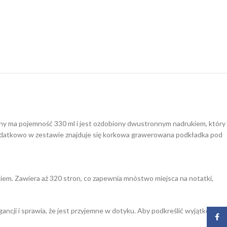
czny ma pojemność 330 ml i jest ozdobiony dwustronnym nadrukiem, który
Dodatkowo w zestawie znajduje się korkowa grawerowana podkładka pod
iem. Zawiera aż 320 stron, co zapewnia mnóstwo miejsca na notatki,
cji i sprawia, że jest przyjemne w dotyku. Aby podkreślić wyjątkowość
Face