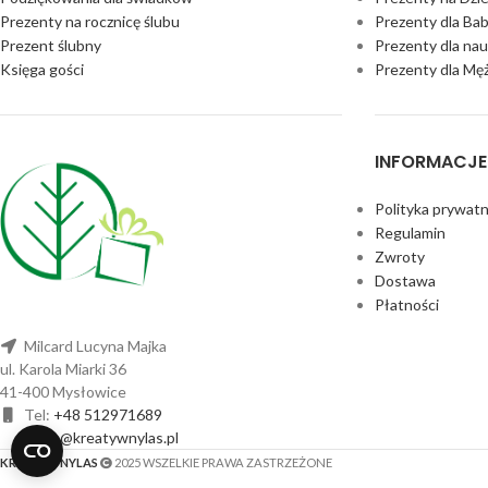
Prezenty na rocznicę ślubu
Prezenty dla Bab
Prezent ślubny
Prezenty dla nau
Księga gości
Prezenty dla Mę
INFORMACJE
Polityka prywatn
Regulamin
Zwroty
Dostawa
Płatności
Milcard Lucyna Majka
ul. Karola Miarki 36
41-400 Mysłowice
Tel:
+48 512971689
sklep@kreatywnylas.pl
KREATYWNYLAS
2025 WSZELKIE PRAWA ZASTRZEŻONE