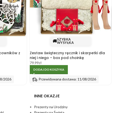
SZYBKA
🚚
WYSYŁKA
cowników z
Zestaw świąteczny ręcznik i skarpetki dla
niej i niego – box pod choinkę
79.99
zł
DODAJ DO KOSZYKA
08/2026
Przewidywana dostawa: 11/08/2026
INNE OKAZJE
Prezenty na Urodziny
nki
Prezenty na Święta