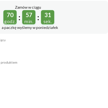
Zamów w ciągu
70
57
30
:
:
godz.
min.
sek.
a paczkę wyślemy
w poniedziałek
iącu
m produktem