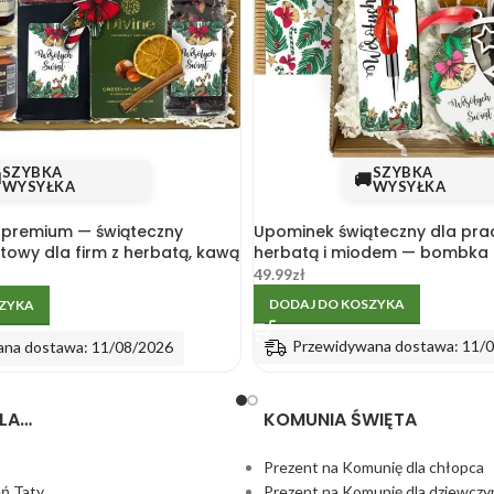
SZYBKA
SZYBKA

🚚
WYSYŁKA
WYSYŁKA
 premium — świąteczny
Upominek świąteczny dla pra
towy dla firm z herbatą, kawą
herbatą i miodem — bombka
49.99
zł
DODAJ DO KOSZYKA
SZYKA
Przewidywana dostawa: 11/
ana dostawa: 11/08/2026
LA…
KOMUNIA ŚWIĘTA
Prezent na Komunię dla chłopca
eń Taty
Prezent na Komunię dla dziewczy