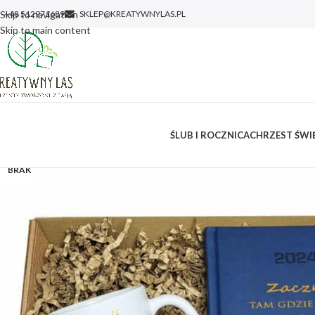
Skip to navigation
+48 512971689
SKLEP@KREATYWNYLAS.PL
Skip to main content
ŚLUB I ROCZNICA
CHRZEST ŚWIĘ
BRAK