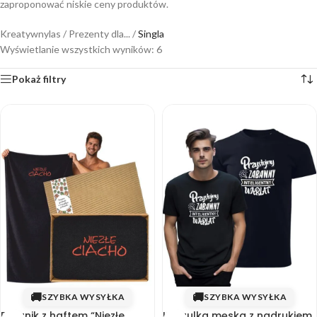
zaproponować niskie ceny produktów.
Kreatywnylas
/
Prezenty dla...
/
Singla
Wyświetlanie wszystkich wyników: 6
Pokaż filtry
🚚
🚚
SZYBKA WYSYŁKA
SZYBKA WYSYŁKA
Ręcznik z haftem “Niezłe
Koszulka męska z nadrukiem