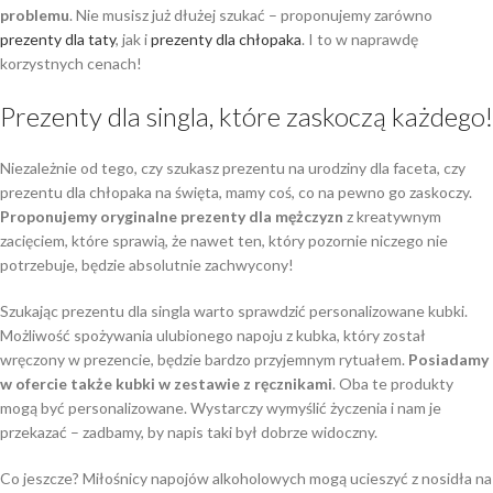
problemu
. Nie musisz już dłużej szukać – proponujemy zarówno
prezenty dla taty
, jak i
prezenty dla chłopaka
. I to w naprawdę
korzystnych cenach!
Prezenty dla singla, które zaskoczą każdego!
Niezależnie od tego, czy szukasz prezentu na urodziny dla faceta, czy
prezentu dla chłopaka na święta, mamy coś, co na pewno go zaskoczy.
Proponujemy oryginalne prezenty dla mężczyzn
z kreatywnym
zacięciem, które sprawią, że nawet ten, który pozornie niczego nie
potrzebuje, będzie absolutnie zachwycony!
Szukając prezentu dla singla warto sprawdzić personalizowane kubki.
Możliwość spożywania ulubionego napoju z kubka, który został
wręczony w prezencie, będzie bardzo przyjemnym rytuałem.
Posiadamy
w ofercie także kubki w zestawie z ręcznikami
. Oba te produkty
mogą być personalizowane. Wystarczy wymyślić życzenia i nam je
przekazać – zadbamy, by napis taki był dobrze widoczny.
Co jeszcze? Miłośnicy napojów alkoholowych mogą ucieszyć z nosidła na