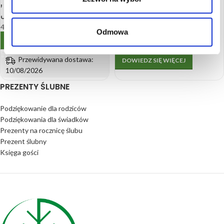
Koszulka męska „Niezłe
BRAK
ciacho” – zabawny prezent
na Walentynki, urodziny dla
Zestaw Prezentowy
49.99
zł
Odmowa
mężczyzny
Motywacyjny – Kalendarz,
WYBIERZ OPCJE
Kubek i Podkładka
79.99
zł
Przewidywana dostawa:
DOWIEDZ SIĘ WIĘCEJ
10/08/2026
PREZENTY ŚLUBNE
Podziękowanie dla rodziców
Podziękowania dla świadków
Prezenty na rocznicę ślubu
Prezent ślubny
Księga gości