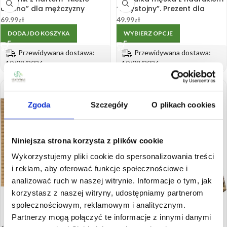
ciacho” dla mężczyzny
“Przystojny”. Prezent dla
70×140 w pudełku
Chłopaka
69.99
zł
49.99
zł
DODAJ DO KOSZYKA
WYBIERZ OPCJE
Przewidywana dostawa:
Przewidywana dostawa:
10/08/2026
10/08/2026
Zgoda
Szczegóły
O plikach cookies
Niniejsza strona korzysta z plików cookie
Wykorzystujemy pliki cookie do spersonalizowania treści
i reklam, aby oferować funkcje społecznościowe i
analizować ruch w naszej witrynie. Informacje o tym, jak
korzystasz z naszej witryny, udostępniamy partnerom
społecznościowym, reklamowym i analitycznym.
🚚
🚚
Partnerzy mogą połączyć te informacje z innymi danymi
SZYBKA WYSYŁKA
SZYBKA WYSYŁKA