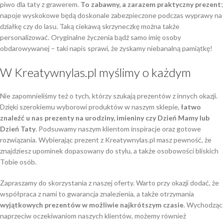
piwo dla taty z grawerem.
To zabawny, a zarazem praktyczny prezent
;
napoje wyskokowe będą doskonale zabezpieczone podczas wyprawy na
działkę czy do lasu. Taką ciekawą skrzyneczkę można także
personalizować. Oryginalne życzenia bądź samo imię osoby
obdarowywanej – taki napis sprawi, że zyskamy niebanalną pamiątkę!
W Kreatywnylas.pl myślimy o każdym
Nie zapomnieliśmy też o tych, którzy szukają prezentów z innych okazji.
Dzięki szerokiemu wyborowi produktów w naszym sklepie,
łatwo
znaleźć u nas prezenty na urodziny, imieniny czy Dzień Mamy lub
Dzień Taty
. Podsuwamy naszym klientom inspiracje oraz gotowe
rozwiązania. Wybierając prezent z Kreatywnylas.pl masz pewność, że
znajdziesz upominek dopasowany do stylu, a także osobowości bliskich
Tobie osób.
Zapraszamy do skorzystania z naszej oferty. Warto przy okazji dodać, że
współpraca z nami to gwarancja znalezienia, a także otrzymania
wyjątkowych prezentów w możliwie najkrótszym czasie
. Wychodząc
naprzeciw oczekiwaniom naszych klientów, możemy również