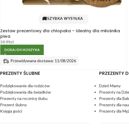
🚚
SZYBKA WYSYŁKA
Zestaw prezentowy dla chłopaka – Idealny dla miłośnika
piwa
59.99
zł
DODAJ DO KOSZYKA
Przewidywana dostawa: 11/08/2026
PREZENTY ŚLUBNE
PRZEZENTY D
Podziękowanie dla rodziców
Dzień Mamy
Podziękowania dla świadków
Prezenty na Dzi
Prezenty na rocznicę ślubu
Prezenty dla Bab
Prezent ślubny
Prezenty dla nau
Księga gości
Prezenty dla Mę