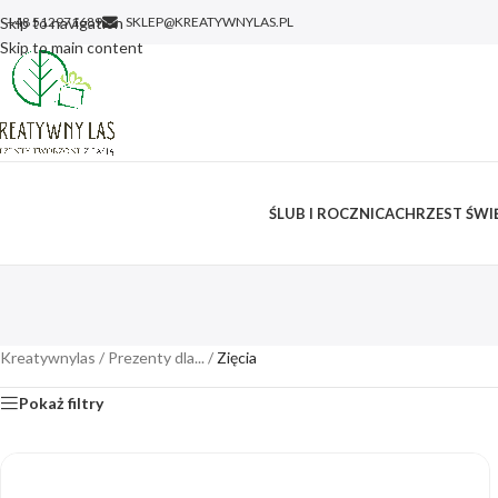
Skip to navigation
+48 512971689
SKLEP@KREATYWNYLAS.PL
Skip to main content
ŚLUB I ROCZNICA
CHRZEST ŚWIĘ
Kreatywnylas
/
Prezenty dla...
/
Zięcia
Pokaż filtry