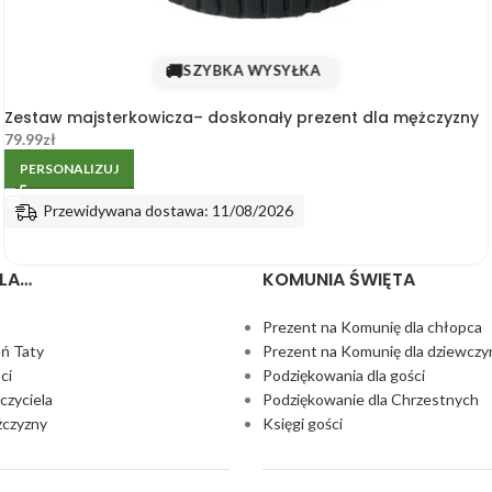
🚚
SZYBKA WYSYŁKA
Zestaw majsterkowicza– doskonały prezent dla mężczyzny
79.99
zł
PERSONALIZUJ
Przewidywana dostawa: 11/08/2026
LA…
KOMUNIA ŚWIĘTA
Prezent na Komunię dla chłopca
eń Taty
Prezent na Komunię dla dziewczy
ci
Podziękowania dla gości
czyciela
Podziękowanie dla Chrzestnych
żczyzny
Księgi gości