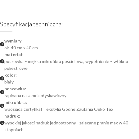
Specyfikacja techniczna:
wymiary:
ok. 40 cm x 40 cm
materiał:
poszewka – miękka mikrofibra pościelowa, wypełnienie – włókno
poliestrowe
kolor:
biały
poszewka:
zapinana na zamek błyskawiczny
mikrofibra:
wposiada certyfikat Tekstylia Godne Zaufania Oeko Tex
nadruk:
wysokiej jakości nadruk jednostronny– zalecane pranie max w 40
stopniach