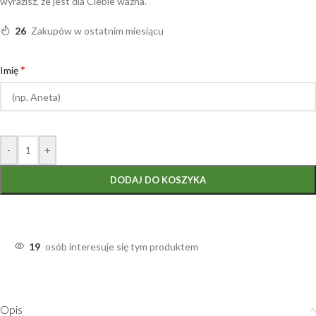
wyrazisz, że jest dla Ciebie ważna.
26
Zakupów w ostatnim miesiącu
*
Imię
-
+
DODAJ DO KOSZYKA
19
osób interesuje się tym produktem
Opis