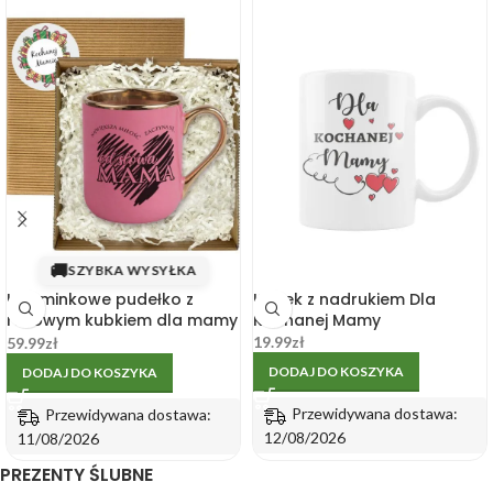
🚚
SZYBKA WYSYŁKA
Upominkowe pudełko z
Kubek z nadrukiem Dla
różowym kubkiem dla mamy
Kochanej Mamy
330ml
19.99
zł
59.99
zł
DODAJ DO KOSZYKA
DODAJ DO KOSZYKA
Przewidywana dostawa:
Przewidywana dostawa:
12/08/2026
11/08/2026
PREZENTY ŚLUBNE