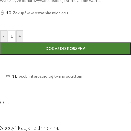
wyrazisz, że obdarowywana osoba jest dla Ciebie ważna.
10
Zakupów w ostatnim miesiącu
-
+
DODAJ DO KOSZYKA
11
osób interesuje się tym produktem
Opis
Specyfikacja techniczna: