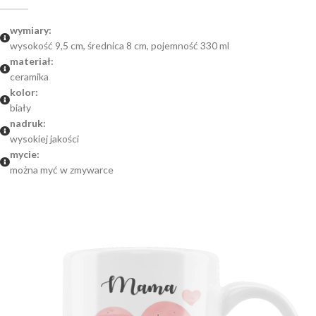
wymiary:
wysokość 9,5 cm, średnica 8 cm, pojemność 330 ml
materiał:
ceramika
kolor:
biały
nadruk:
wysokiej jakości
mycie:
można myć w zmywarce