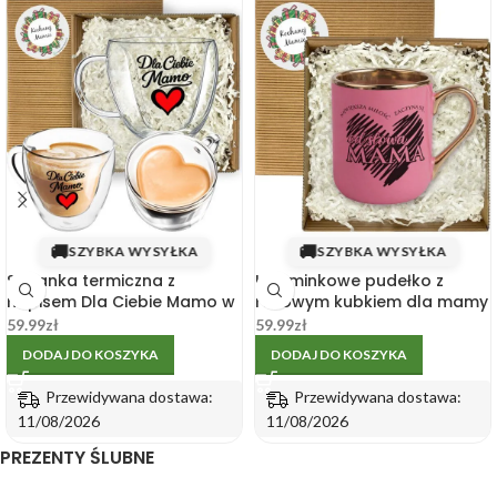
🚚
🚚
SZYBKA WYSYŁKA
SZYBKA WYSYŁKA
Szklanka termiczna z
Upominkowe pudełko z
napisem Dla Ciebie Mamo w
różowym kubkiem dla mamy
pudełku
330ml
59.99
zł
59.99
zł
DODAJ DO KOSZYKA
DODAJ DO KOSZYKA
Przewidywana dostawa:
Przewidywana dostawa:
11/08/2026
11/08/2026
PREZENTY ŚLUBNE