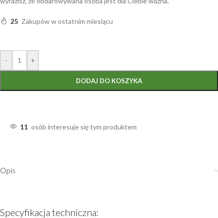
wyrazisz, że obdarowywana osoba jest dla Ciebie ważna.
25
Zakupów w ostatnim miesiącu
-
+
DODAJ DO KOSZYKA
11
osób interesuje się tym produktem
Opis
Specyfikacja techniczna: