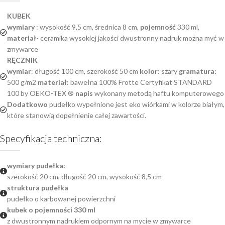
KUBEK
wymiary
: wysokość 9,5 cm, średnica 8 cm,
pojemność
330 ml,
materiał
- ceramika wysokiej jakości dwustronny nadruk można myć w
zmywarce
RĘCZNIK
wymiar
: długość 100 cm, szerokość 50 cm
kolor:
szary
gramatura:
500 g/m2
materiał:
bawełna 100% Frotte Certyfikat STANDARD
100 by OEKO-TEX ®
napis
wykonany metodą haftu komputerowego
Dodatkowo
pudełko wypełnione jest eko wiórkami w kolorze białym,
które stanowią dopełnienie całej zawartości.
Specyfikacja techniczna:
wymiary pudełka:
szerokość 20 cm, długość 20 cm, wysokość 8,5 cm
struktura pudełka
pudełko o karbowanej powierzchni
kubek o pojemności 330 ml
z dwustronnym nadrukiem odpornym na mycie w zmywarce