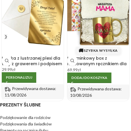
🚚
SZYBKA WYSYŁKA
Kartka z lustrzanej plexi dla
Upominkowy box z
taty z grawerem i podpisem
haftowanym ręcznikiem dla
mamy i złotym kubkiem
29.99
zł
69.99
zł
PERSONALIZUJ
DODAJ DO KOSZYKA
Przewidywana dostawa:
Przewidywana dostawa:
11/08/2026
10/08/2026
PREZENTY ŚLUBNE
Podziękowanie dla rodziców
Podziękowania dla świadków
Prezenty na rocznicę ślubu