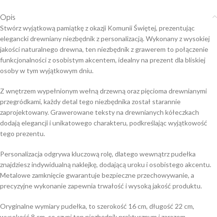
Opis
Stwórz wyjątkową pamiątkę z okazji Komunii Świętej, prezentując
elegancki drewniany niezbędnik z personalizacją. Wykonany z wysokiej
jakości naturalnego drewna, ten niezbędnik z grawerem to połączenie
funkcjonalności z osobistym akcentem, idealny na prezent dla bliskiej
osoby w tym wyjątkowym dniu.
Z wnętrzem wypełnionym wełną drzewną oraz pięcioma drewnianymi
przegródkami, każdy detal tego niezbędnika został starannie
zaprojektowany. Grawerowane teksty na drewnianych kółeczkach
dodają elegancji i unikatowego charakteru, podkreślając wyjątkowość
tego prezentu.
Personalizacja odgrywa kluczową rolę, dlatego wewnątrz pudełka
znajdziesz indywidualną naklejkę, dodającą uroku i osobistego akcentu.
Metalowe zamknięcie gwarantuje bezpieczne przechowywanie, a
precyzyjne wykonanie zapewnia trwałość i wysoką jakość produktu.
Oryginalne wymiary pudełka, to szerokość 16 cm, długość 22 cm,
wysokość 8 cm, co czyni ten niezbędnik praktycznym i zarazem