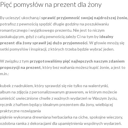
Pięć pomysłów na prezent dla żony
By ucieszyć ukochaną i
sprawić przyjemność swojej najdroższej żonie
,
potrafisz z pewnością spędzić długie godziny na poszukiwaniu
romantycznego i wyjątkowego prezentu. Nie jest to niczym
zaskakującym, gdyż z całą pewnością zależy Ci na tym by
idealny
prezent dla żony sprawił jej dużo przyjemności
. W głowie mnożą się
setki pomysłów i inspiracji, z których trzeba będzie wybrać jeden.
W związku z tym
przygotowaliśmy pięć najlepszych naszym zdaniem
propozycji na prezent
, który bez wahania możesz kupić żonie, a jest to
m.in.:
kubek z nadrukiem, który sprawdzi się nie tylko na walentynki,
album na zdjęcia z personalizowanym grawerem, w którym możecie
umieścić uwiecznione chwile z ważnych wydarzeń w Waszym życiu,
ręcznik z haftem będący idealnym prezentem dla żony, wielbiącej
praktyczne rozwiązania
pięknie wykonana drewniana herbaciarka na ciche, spokojne wieczory,
ozdobna ramka z dekoracjami dla upamiętnienia wspólnych wydarzeń.