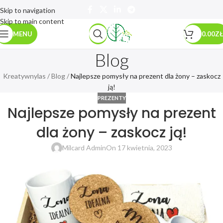
Skip to navigation
Skip to main content
MENU
0.00
ZŁ
Blog
Kreatywnylas
/
Blog
/
Najlepsze pomysły na prezent dla żony – zaskocz
ją!
PREZENTY
Najlepsze pomysły na prezent
dla żony – zaskocz ją!
Milcard Admin
On 17 kwietnia, 2023