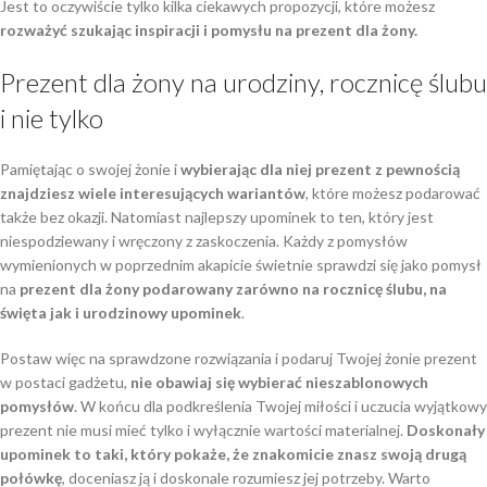
Jest to oczywiście tylko kilka ciekawych propozycji, które możesz
rozważyć szukając inspiracji i pomysłu na prezent dla żony.
Prezent dla żony na urodziny, rocznicę ślubu
i nie tylko
Pamiętając o swojej żonie i
wybierając dla niej prezent z pewnością
znajdziesz wiele interesujących wariantów
, które możesz podarować
także bez okazji. Natomiast najlepszy upominek to ten, który jest
niespodziewany i wręczony z zaskoczenia. Każdy z pomysłów
wymienionych w poprzednim akapicie świetnie sprawdzi się jako pomysł
na
prezent dla żony podarowany zarówno na rocznicę ślubu, na
święta jak i urodzinowy upominek
.
Postaw więc na sprawdzone rozwiązania i podaruj Twojej żonie prezent
w postaci gadżetu,
nie obawiaj się wybierać nieszablonowych
pomysłów
. W końcu dla podkreślenia Twojej miłości i uczucia wyjątkowy
prezent nie musi mieć tylko i wyłącznie wartości materialnej.
Doskonały
upominek to taki, który pokaże, że znakomicie znasz swoją drugą
połówkę
, doceniasz ją i doskonale rozumiesz jej potrzeby. Warto