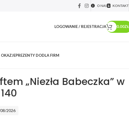
O NAS
KONTAKT
LOGOWANIE / REJESTRACJA
0.00
ZŁ
 OKAZJE
PREZENTY DO
DLA FIRM
y okolicznościowe
/
Dzień kobiet
/
Prezent dla partnerki na Dzień Kobiet
zka” w pudełku 70×140
aftem „Niezła Babeczka” w
×140
/08/2026