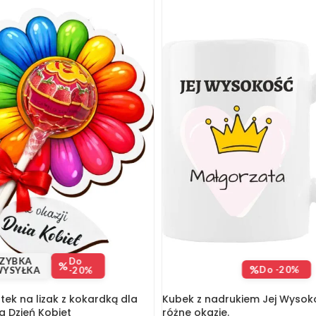
ZYBKA
Do
%
%
Do -20%
YSYŁKA
-20%
tek na lizak z kokardką dla
Kubek z nadrukiem Jej Wysoko
a Dzień Kobiet
różne okazje.