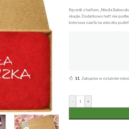
Ręcznik z haftem „Niezła Babeczk
okazje. Dodatkowo haft nie podle
kolorowa szarfa na wieczku pudeł
11
Zakupów w ostatnim mies
-
+