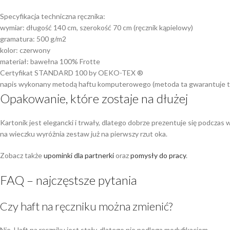
Specyfikacja techniczna ręcznika:
wymiar: długość 140 cm, szerokość 70 cm (ręcznik kąpielowy)
gramatura: 500 g/m2
kolor: czerwony
materiał: bawełna 100% Frotte
Certyfikat STANDARD 100 by OEKO-TEX ®
napis wykonany metodą haftu komputerowego (metoda ta gwarantuje tr
Opakowanie, które zostaje na dłużej
Kartonik jest elegancki i trwały, dlatego dobrze prezentuje się podcz
na wieczku wyróżnia zestaw już na pierwszy rzut oka.
Zobacz także
upominki dla partnerki
oraz
pomysły do pracy
.
FAQ – najczęstsze pytania
Czy haft na ręczniku można zmienić?
Nie. Haft na ręczniku jest stały, dlatego nie podlega modyfikacjom.