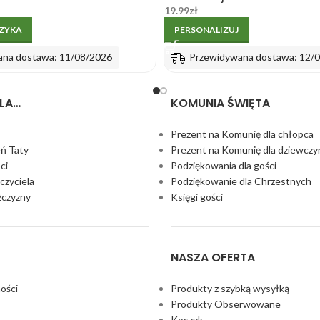
19.99
zł
SZYKA
PERSONALIZUJ
ana dostawa: 11/08/2026
Przewidywana dostawa: 12/
LA…
KOMUNIA ŚWIĘTA
Prezent na Komunię dla chłopca
eń Taty
Prezent na Komunię dla dziewczy
ci
Podziękowania dla gości
czyciela
Podziękowanie dla Chrzestnych
żczyzny
Księgi gości
NASZA OFERTA
ości
Produkty z szybką wysyłką
Produkty Obserwowane
Koszyk