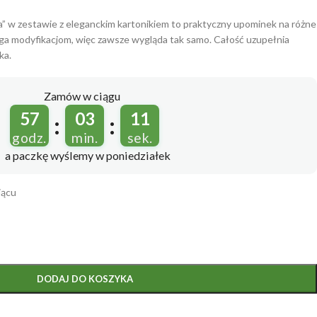
a” w zestawie z eleganckim kartonikiem to praktyczny upominek na różne
ga modyfikacjom, więc zawsze wygląda tak samo. Całość uzupełnia
ka.
Zamów w ciągu
57
03
10
:
:
godz.
min.
sek.
a paczkę wyślemy
w poniedziałek
iącu
DODAJ DO KOSZYKA