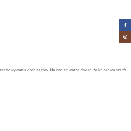
Face
Insta
przechowywania drobiazgów. Na koniec warto dodać, że kolorowa szarfa