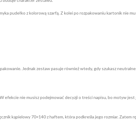
zu buduje charakter zestawu.
myka pudełko z kolorową szarfą. Z kolei po rozpakowaniu kartonik nie mus
e pakowanie. Jednak zestaw pasuje również wtedy, gdy szukasz neutralneg
d. W efekcie nie musisz podejmować decyzji o treści napisu, bo motyw je
a ręcznik kąpielowy 70×140 z haftem, która podkreśla jego rozmiar. Zatem r