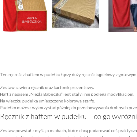
Ten ręcznik z haftem w pudełku łączy duży ręcznik kąpielowy z gotowym
Zestaw zawiera ręcznik oraz kartonik prezentowy.
Haft z napisem „Niezła Babeczka” jest stały i nie podlega modyfikacjom.
Na wieczku pudełka umieszczono kolorową szarfę.
Pudełko możesz wykorzystać później do przechowywania drobnych przed
Ręcznik z haftem w pudełku – co go wyróżn
Zestaw powstał z myślą o osobach, które chcą podarować coś praktyczn