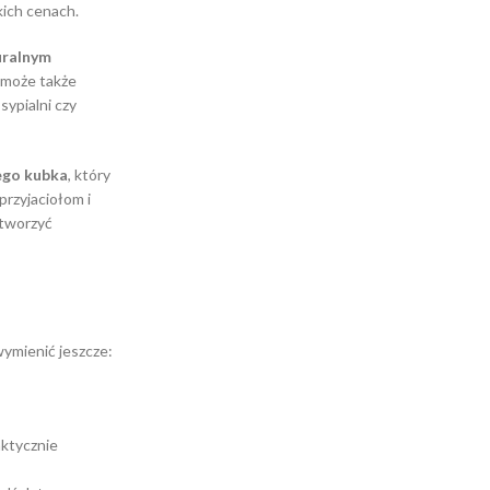
kich cenach.
uralnym
 może także
sypialni czy
ego kubka
, który
przyjaciołom i
stworzyć
wymienić jeszcze:
aktycznie