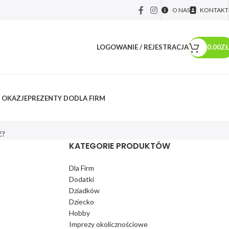
O NAS
KONTAKT
LOGOWANIE / REJESTRACJA
0.00
ZŁ
 OKAZJE
PREZENTY DO
DLA FIRM
ć?
KATEGORIE PRODUKTÓW
Dla Firm
Dodatki
Dziadków
Dziecko
Hobby
Imprezy okolicznościowe