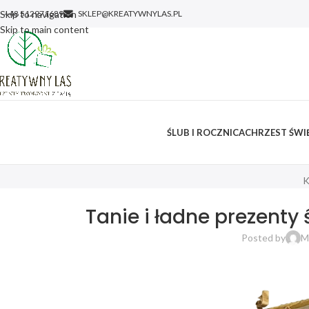
Skip to navigation
+48 512971689
SKLEP@KREATYWNYLAS.PL
Skip to main content
ŚLUB I ROCZNICA
CHRZEST ŚWIĘ
K
Tanie i ładne prezenty
Posted by
M