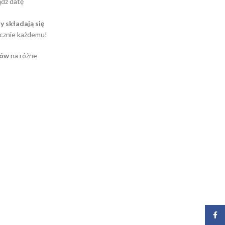
dź datę
y składają się
ycznie każdemu!
ków
na różne
Face