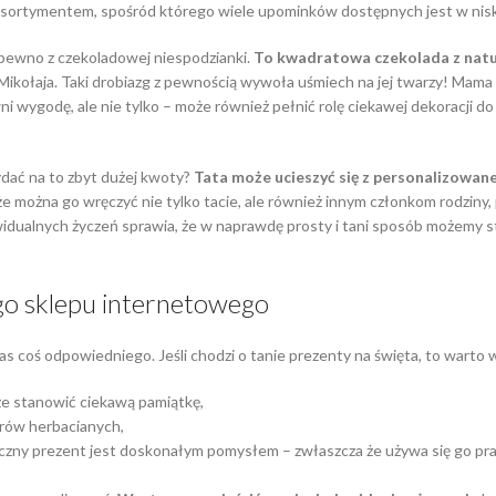
m asortymentem, spośród którego wiele upominków dostępnych jest w nis
 pewno z czekoladowej niespodzianki.
To kwadratowa czekolada z nat
Mikołaja. Taki drobiazg z pewnością wywoła uśmiech na jej twarzy! Mama
 wygodę, ale nie tylko – może również pełnić rolę ciekawej dekoracji do 
wydać na to zbyt dużej kwoty?
Tata może ucieszyć się z personalizowan
e można go wręczyć nie tylko tacie, ale również innym członkom rodziny, 
widualnych życzeń sprawia, że w naprawdę prosty i tani sposób możemy 
ego sklepu internetowego
 coś odpowiedniego. Jeśli chodzi o tanie prezenty na święta, to warto 
że stanowić ciekawą pamiątkę,
arów herbacianych,
yczny prezent jest doskonałym pomysłem – zwłaszcza że używa się go pr