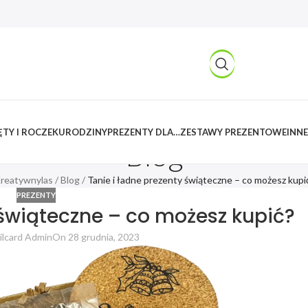
TY I ROCZEK
URODZINY
PREZENTY DLA…
ZESTAWY PREZENTOWE
INNE
Blog
reatywnylas
/
Blog
/
Tanie i ładne prezenty świąteczne – co możesz kupi
PREZENTY
 świąteczne – co możesz kupić?
ilcard Admin
On 28 grudnia, 2023