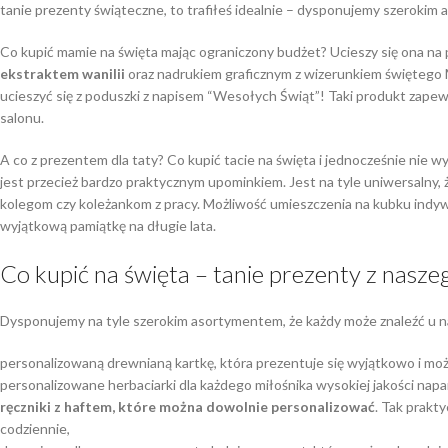
tanie prezenty świąteczne, to trafiłeś idealnie – dysponujemy szeroki
Co kupić mamie na święta mając ograniczony budżet? Ucieszy się ona na
ekstraktem wanilii
oraz nadrukiem graficznym z wizerunkiem świętego 
ucieszyć się z poduszki z napisem “Wesołych Świąt”! Taki produkt zapewni
salonu.
A co z prezentem dla taty? Co kupić tacie na święta i jednocześnie nie 
jest przecież bardzo praktycznym upominkiem. Jest na tyle uniwersalny, ż
kolegom czy koleżankom z pracy. Możliwość umieszczenia na kubku indy
wyjątkową pamiątkę na długie lata.
Co kupić na święta – tanie prezenty z nasz
Dysponujemy na tyle szerokim asortymentem, że każdy może znaleźć u nas
personalizowaną drewnianą kartkę, która prezentuje się wyjątkowo i mo
personalizowane herbaciarki dla każdego miłośnika wysokiej jakości nap
ręczniki z haftem, które można dowolnie personalizować
. Tak prakt
codziennie,