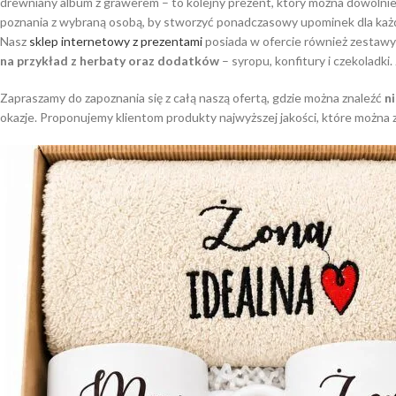
drewniany album z grawerem – to kolejny prezent, który można dowolni
poznania z wybraną osobą, by stworzyć ponadczasowy upominek dla każ
Nasz
sklep internetowy z prezentami
posiada w ofercie również zestaw
na przykład z herbaty oraz dodatków
– syropu, konfitury i czekoladki.
Zapraszamy do zapoznania się z całą naszą ofertą, gdzie można znaleźć
n
okazje. Proponujemy klientom produkty najwyższej jakości, które można