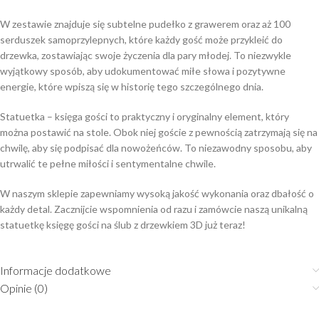
W zestawie znajduje się subtelne pudełko z grawerem oraz aż 100
serduszek samoprzylepnych, które każdy gość może przykleić do
drzewka, zostawiając swoje życzenia dla pary młodej. To niezwykle
wyjątkowy sposób, aby udokumentować miłe słowa i pozytywne
energie, które wpiszą się w historię tego szczególnego dnia.
Statuetka – księga gości to praktyczny i oryginalny element, który
można postawić na stole. Obok niej goście z pewnością zatrzymają się na
chwilę, aby się podpisać dla nowożeńców. To niezawodny sposobu, aby
utrwalić te pełne miłości i sentymentalne chwile.
W naszym sklepie zapewniamy wysoką jakość wykonania oraz dbałość o
każdy detal. Zacznijcie wspomnienia od razu i zamówcie naszą unikalną
statuetkę księgę gości na ślub z drzewkiem 3D już teraz!
Informacje dodatkowe
Opinie (0)