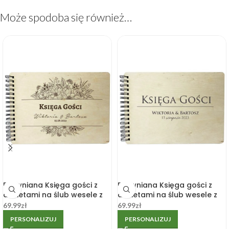
Może spodoba się również…
Drewniana Księga gości z
Drewniana Księga gości z
ankietami na ślub wesele z
ankietami na ślub wesele z
grawerem
grawerem
69.99
zł
69.99
zł
personalizowanym
personalizowanym 2
PERSONALIZUJ
PERSONALIZUJ